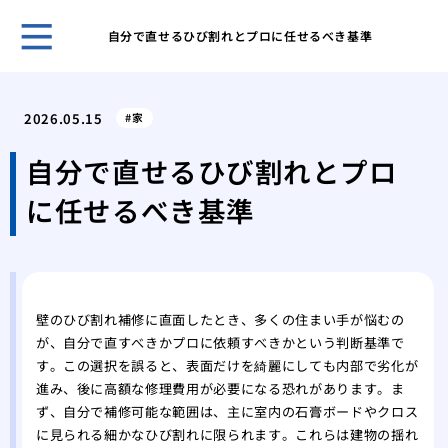
自分で直せるひび割れとプロに任せるべき基準
自分
選ぶ
2026.05.15
家
我が
た日
自分で直せるひび割れとプロ
網戸
に任せるべき基準
の注
調整
る便
市営
が払
壁のひび割れ補修に直面したとき、多くの住まい手が悩むの
後悔
が、自分で直すべきかプロに依頼すべきかという判断基準で
フォ
す。この選択を誤ると、表面だけを綺麗にしても内部で劣化が
マン
進み、後に高額な修理費用が必要になる恐れがあります。ま
くれ
ず、自分で補修可能な範囲は、主に室内の石膏ボードやクロス
に見られる細かなひび割れに限られます。これらは建物の揺れ