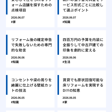
ォーム店舗を探すための
ービス形式ごとに比較し
点検項目
て選ぶポイント
2026.06.07
2026.06.07
家
知識
リフォーム後の確定申告
四百万円の予算を内装に
で失敗しないための専門
全振りして中古戸建ての
的な助言
印象を劇的に変える
2026.06.06
2026.06.06
知識
生活
コンセントや梁の周りを
賃貸でも原状回復可能な
綺麗に仕上げる壁紙カッ
床リフォームを実現する
トの技法
DIYの知恵
2026.06.05
2026.06.05
知識
家