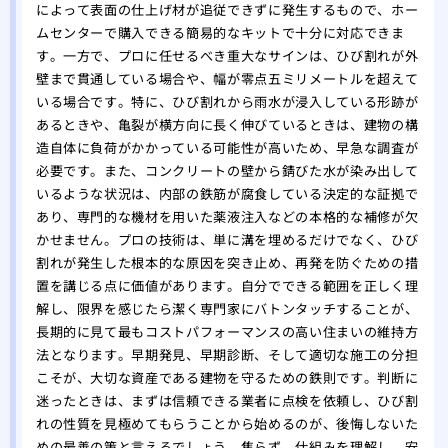
によって表面の仕上げ材が追従できずに発生するもので、ホー
ムセンターで購入できる簡易的なキットで十分に対応できま
す。一方で、プロに任せるべき重大なサインは、ひび割れが外
壁まで貫通している場合や、幅が零点五ミリメートルを超えて
いる場合です。特に、ひび割れから雨水が浸入している形跡が
あるときや、亀裂が横方向に長く伸びているときは、建物の構
造自体に負荷がかかっている可能性が高いため、早急な調査が
必要です。また、コンクリートの壁から錆びた水が染み出して
いるような状況は、内部の鉄筋が腐食している決定的な証拠で
あり、専門的な機材を用いた薬液注入などの本格的な補修が欠
かせません。プロの技術は、単に溝を埋めるだけでなく、ひび
割れが発生した根本的な原因を突き止め、再発を防ぐための措
置を講じる点に価値があります。自分でできる範囲を正しく理
解し、限界を感じたら潔く専門家にバトンタッチすることが、
長期的に見て最もコストパフォーマンスの高い住まいの維持方
法となります。早期発見、早期診断、そして適切な施工の分担
こそが、大切な資産である建物を守るための鉄則です。判断に
迷ったときは、まずは信頼できる業者に点検を依頼し、ひび割
れの性質を見極めてもらうことから始めるのが、後悔しないた
めの最善の策と言えるでしょう。焦らず、仕組みを理解し、安