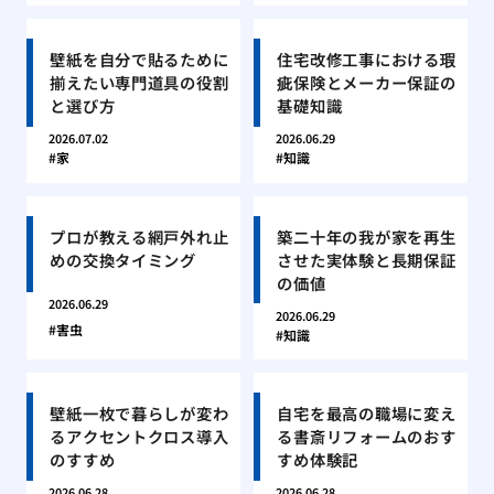
壁紙を自分で貼るために
住宅改修工事における瑕
揃えたい専門道具の役割
疵保険とメーカー保証の
と選び方
基礎知識
2026.07.02
2026.06.29
家
知識
プロが教える網戸外れ止
築二十年の我が家を再生
めの交換タイミング
させた実体験と長期保証
の価値
2026.06.29
2026.06.29
害虫
知識
壁紙一枚で暮らしが変わ
自宅を最高の職場に変え
るアクセントクロス導入
る書斎リフォームのおす
のすすめ
すめ体験記
2026.06.28
2026.06.28