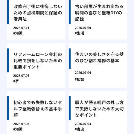
改修完了後に後悔しない
古い部屋が生まれ変わる
ための点検期間と保証の
瞬間の喜びと壁紙DIYの
活用法
記録
2026.07.11
2026.07.09
知識
生活
リフォームローン金利の
住まいの美しさを守る壁
比較で損をしないための
のひび割れ補修の基本
重要ポイント
2026.07.04
2026.07.07
知識
家
初心者でも失敗しないセ
職人が語る網戸の外し方
ルフ壁紙張替えの基本手
で失敗しないための大切
順
なポイント
2026.07.04
2026.07.03
知識
害虫