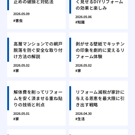
止めの破損と対処法
く見せるDIYリフォーム
の効果と楽しみ
2026.05.09
2026.05.06
害虫
知識
高層マンションでの網戸
剥がせる壁紙でキッチン
脱落を防ぐ安全な取り付
の印象を劇的に変えるリ
け方法の解説
フォーム体験
2026.05.02
2026.05.02
家
家
解体費を削ってリフォー
リフォーム減税が家計に
ムを安く済ませる重ね貼
与える恩恵を最大限に引
りの技術と利点
き出す戦略
2026.05.01
2026.04.30
家
生活