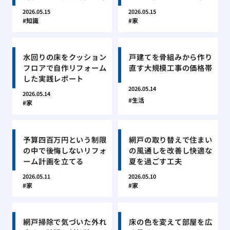
2026.05.15
2026.05.15
知識
家
水回りの床をクッション
戸建てを骨組みから作り
フロアで自作リフォーム
直す大規模工事の価格帯
した実践レポート
2026.05.14
2026.05.14
生活
家
予算四百万円という制限
網戸の取り替えで住まい
の中で後悔しないリフォ
の風通しを改善し快適な
ーム計画を立てる
夏を過ごす工夫
2026.05.11
2026.05.10
家
家
網戸掃除で気づいた外れ
床の色を変えて部屋を広