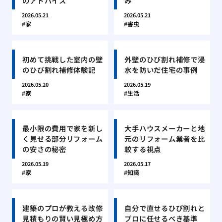
のアドバイス
み
2026.05.21
2026.05.21
家
害虫
初めて挑戦した室内の壁
外壁のひび割れ補修で浸
のひび割れ補修体験記
水を防いだ住宅の事例
2026.05.20
2026.05.19
家
生活
最小限の費用で家を新し
大手ハウスメーカーと地
く見せる部分リフォーム
元のリフォーム業者を比
の安さの秘密
較する視点
2026.05.19
2026.05.17
家
知識
建築のプロが教える改修
自分で直せるひび割れと
見積もりの賢い見極め方
プロに任せるべき基準