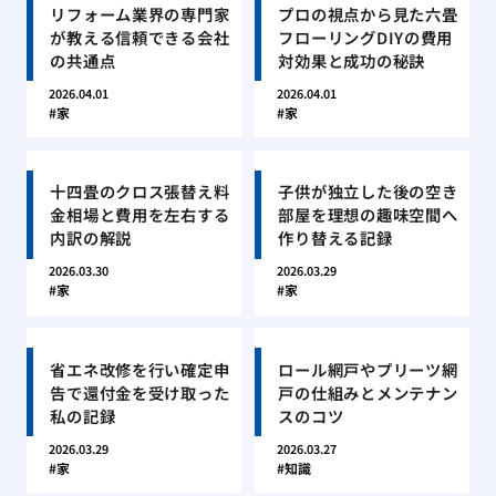
リフォーム業界の専門家
プロの視点から見た六畳
が教える信頼できる会社
フローリングDIYの費用
の共通点
対効果と成功の秘訣
2026.04.01
2026.04.01
家
家
十四畳のクロス張替え料
子供が独立した後の空き
金相場と費用を左右する
部屋を理想の趣味空間へ
内訳の解説
作り替える記録
2026.03.30
2026.03.29
家
家
省エネ改修を行い確定申
ロール網戸やプリーツ網
告で還付金を受け取った
戸の仕組みとメンテナン
私の記録
スのコツ
2026.03.29
2026.03.27
家
知識