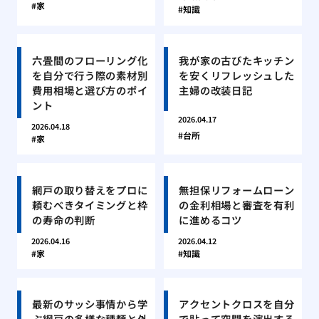
家
知識
六畳間のフローリング化
我が家の古びたキッチン
を自分で行う際の素材別
を安くリフレッシュした
費用相場と選び方のポイ
主婦の改装日記
ント
2026.04.17
2026.04.18
台所
家
網戸の取り替えをプロに
無担保リフォームローン
頼むべきタイミングと枠
の金利相場と審査を有利
の寿命の判断
に進めるコツ
2026.04.16
2026.04.12
家
知識
最新のサッシ事情から学
アクセントクロスを自分
ぶ網戸の多様な種類と外
で貼って空間を演出する