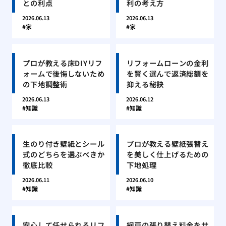
との利点
利の考え方
2026.06.13
2026.06.13
家
家
プロが教える床DIYリフ
リフォームローンの金利
ォームで後悔しないため
を賢く選んで返済総額を
の下地調整術
抑える秘訣
2026.06.13
2026.06.12
知識
知識
生のり付き壁紙とシール
プロが教える壁紙張替え
式のどちらを選ぶべきか
を美しく仕上げるための
徹底比較
下地処理
2026.06.11
2026.06.10
知識
知識
安心して任せられるリフ
網戸の張り替え料金をサ