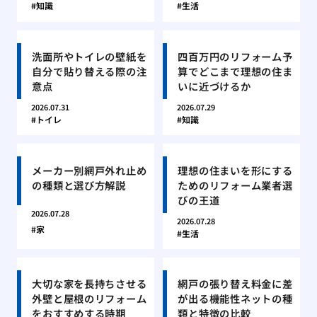
知識
生活
洗面所やトイレの壁紙を
四百万円のリフォーム予
自分で貼り替える際の注
算でどこまで理想の住ま
意点
いに近づけるか
2026.07.31
2026.07.29
トイレ
知識
メーカー別網戸外れ止め
理想の住まいを形にする
の種類と選び方解説
ためのリフォーム業者選
びの王道
2026.07.28
2026.07.28
家
生活
大切な家を長持ちさせる
網戸の張り替え料金に差
外壁と屋根のリフォーム
が出る機能性ネットの種
をおすすめする時期
類と特徴の比較