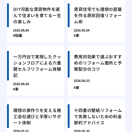
DIY可能な賃貸物件を選
賃貸住宅でも理想の部屋
んで住まいを育てる一生
を作る原状回復リフォー
の楽しみ
ム術
2026.06.04
2026.06.04
知識
家
一万円台で実現したクッ
費用対効果で選ぶおすす
ションフロアによる六畳
めのリフォーム箇所と予
間セルフリフォーム体験
算配分のコツ
記
2026.06.03
2026.06.04
家
家
理想の家作りを支える施
十四畳の壁紙リフォーム
工会社選びと手厚いサポ
で失敗しないための料金
ート体制
節約アドバイス
2026.05.31
2026.05.30