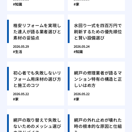
知識
家
格安リフォームを実現し
水回り一式を四百万円で
た達人が語る業者選びと
刷新するための優先順位
素材の妥協点
と賢い設備選び
2026.05.29
2026.05.24
生活
知識
初心者でも失敗しないリ
網戸の修理業者が語るマ
フォーム用床材の選び方
ンション特有の構造と正
と施工のコツ
しいはめ方
2026.05.22
2026.05.22
家
家
網戸の取り替えで失敗し
網戸の外れ止めが壊れた
ないためのメッシュ選び
時の根本的な原因と仕組