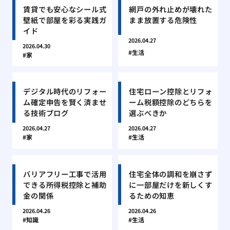
賃貸でも安心なシール式
網戸の外れ止めが壊れた
壁紙で部屋を彩る実践ガ
まま放置する危険性
イド
2026.04.27
2026.04.30
生活
家
デジタル時代のリフォー
住宅ローン控除とリフォ
ム確定申告を賢く済ませ
ーム税額控除のどちらを
る技術ブログ
選ぶべきか
2026.04.27
2026.04.27
家
生活
バリアフリー工事で活用
住宅全体の調和を崩さず
できる所得税控除と補助
に一部屋だけを新しくす
金の関係
るための知恵
2026.04.26
2026.04.26
知識
生活