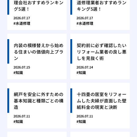
理会社おすすめランキン
道修理業者おすすめラン
グ5選！
キング5選！
2026.07.17
2026.07.17
水道修理
水道修理
内装の模様替えから始め
契約前に必ず確認したい
る住まいの価値向上プラ
リフォーム業者の良し悪
ン
しを見抜く術
2026.07.15
2026.07.14
知識
知識
網戸を安全に外すための
十四畳の居室をリフォー
基本知識と種類ごとの構
ムした夫婦が直面した壁
造
紙料金の現実と決断
2026.07.11
2026.07.11
知識
知識