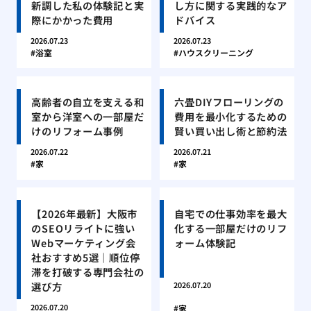
新調した私の体験記と実
し方に関する実践的なア
際にかかった費用
ドバイス
2026.07.23
2026.07.23
浴室
ハウスクリーニング
高齢者の自立を支える和
六畳DIYフローリングの
室から洋室への一部屋だ
費用を最小化するための
けのリフォーム事例
賢い買い出し術と節約法
2026.07.22
2026.07.21
家
家
【2026年最新】大阪市
自宅での仕事効率を最大
のSEOリライトに強い
化する一部屋だけのリフ
Webマーケティング会
ォーム体験記
社おすすめ5選｜順位停
滞を打破する専門会社の
選び方
2026.07.20
2026.07.20
家