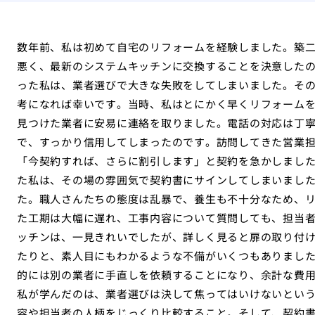
数年前、私は初めて自宅のリフォームを経験しました。築
悪く、最新のシステムキッチンに交換することを決意した
った私は、業者選びで大きな失敗をしてしまいました。そ
考になれば幸いです。当時、私はとにかく早くリフォーム
見つけた業者に安易に連絡を取りました。電話の対応は丁
で、すっかり信用してしまったのです。訪問してきた営業
「今契約すれば、さらに割引します」と契約を急かしまし
た私は、その場の雰囲気で契約書にサインしてしまいまし
た。職人さんたちの態度は乱暴で、養生も不十分なため、
た工期は大幅に遅れ、工事内容について質問しても、担当
ッチンは、一見きれいでしたが、詳しく見ると扉の取り付
たりと、素人目にもわかるような不備がいくつもありまし
的には別の業者に手直しを依頼することになり、余計な費
私が学んだのは、業者選びは決して焦ってはいけないとい
容や担当者の人柄をじっくり比較すること。そして、契約