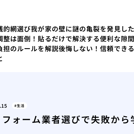
践的網選び
我が家の壁に謎の亀裂を発見し
調整は面倒！貼るだけで解決する便利な隙
負担のルールを解説
後悔しない！信頼でき
と
.15
生活
リフォーム業者選びで失敗から