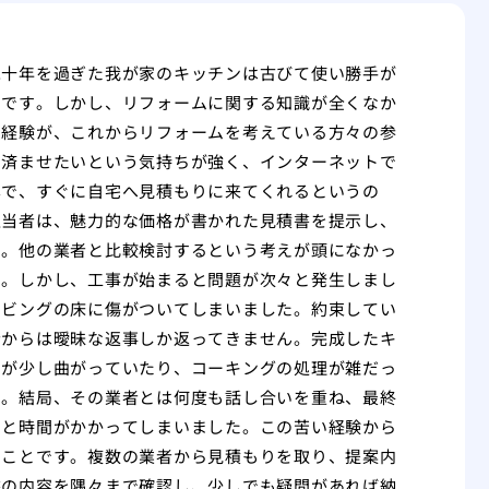
二十年を過ぎた我が家のキッチンは古びて使い勝手が
のです。しかし、リフォームに関する知識が全くなか
の経験が、これからリフォームを考えている方々の参
を済ませたいという気持ちが強く、インターネットで
寧で、すぐに自宅へ見積もりに来てくれるというの
担当者は、魅力的な価格が書かれた見積書を提示し、
た。他の業者と比較検討するという考えが頭になかっ
た。しかし、工事が始まると問題が次々と発生しまし
リビングの床に傷がついてしまいました。約束してい
者からは曖昧な返事しか返ってきません。完成したキ
けが少し曲がっていたり、コーキングの処理が雑だっ
た。結局、その業者とは何度も話し合いを重ね、最終
用と時間がかかってしまいました。この苦い経験から
うことです。複数の業者から見積もりを取り、提案内
書の内容を隅々まで確認し、少しでも疑問があれば納