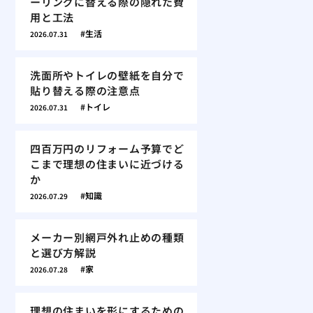
ーリングに替える際の隠れた費
用と工法
生活
2026.07.31
洗面所やトイレの壁紙を自分で
貼り替える際の注意点
トイレ
2026.07.31
四百万円のリフォーム予算でど
こまで理想の住まいに近づける
か
知識
2026.07.29
メーカー別網戸外れ止めの種類
と選び方解説
家
2026.07.28
理想の住まいを形にするための