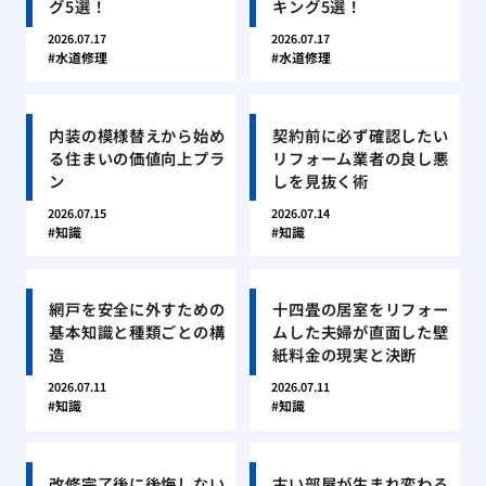
グ5選！
キング5選！
2026.07.17
2026.07.17
水道修理
水道修理
内装の模様替えから始め
契約前に必ず確認したい
る住まいの価値向上プラ
リフォーム業者の良し悪
ン
しを見抜く術
2026.07.15
2026.07.14
知識
知識
網戸を安全に外すための
十四畳の居室をリフォー
基本知識と種類ごとの構
ムした夫婦が直面した壁
造
紙料金の現実と決断
2026.07.11
2026.07.11
知識
知識
改修完了後に後悔しない
古い部屋が生まれ変わる