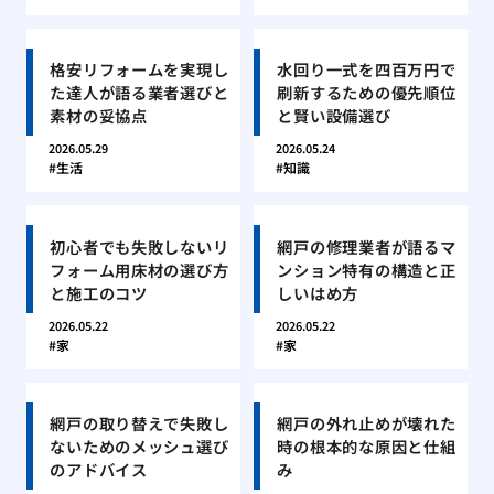
格安リフォームを実現し
水回り一式を四百万円で
た達人が語る業者選びと
刷新するための優先順位
素材の妥協点
と賢い設備選び
2026.05.29
2026.05.24
生活
知識
初心者でも失敗しないリ
網戸の修理業者が語るマ
フォーム用床材の選び方
ンション特有の構造と正
と施工のコツ
しいはめ方
2026.05.22
2026.05.22
家
家
網戸の取り替えで失敗し
網戸の外れ止めが壊れた
ないためのメッシュ選び
時の根本的な原因と仕組
のアドバイス
み