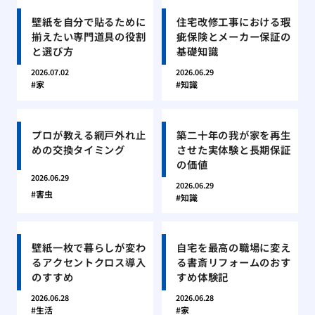
壁紙を自分で貼るために
住宅改修工事における瑕
揃えたい専門道具の役割
疵保険とメーカー保証の
と選び方
基礎知識
2026.07.02
2026.06.29
家
知識
プロが教える網戸外れ止
築二十年の我が家を再生
めの交換タイミング
させた実体験と長期保証
の価値
2026.06.29
2026.06.29
害虫
知識
壁紙一枚で暮らしが変わ
自宅を最高の職場に変え
るアクセントクロス導入
る書斎リフォームのおす
のすすめ
すめ体験記
2026.06.28
2026.06.28
生活
家