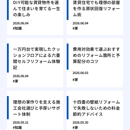
DIY可能な賃貸物件を選
賃貸住宅でも理想の部屋
んで住まいを育てる一生
を作る原状回復リフォー
の楽しみ
ム術
2026.06.04
2026.06.04
知識
家
一万円台で実現したクッ
費用対効果で選ぶおすす
ションフロアによる六畳
めのリフォーム箇所と予
間セルフリフォーム体験
算配分のコツ
記
2026.06.03
2026.06.04
家
家
理想の家作りを支える施
十四畳の壁紙リフォーム
工会社選びと手厚いサポ
で失敗しないための料金
ート体制
節約アドバイス
2026.05.31
2026.05.30
知識
家