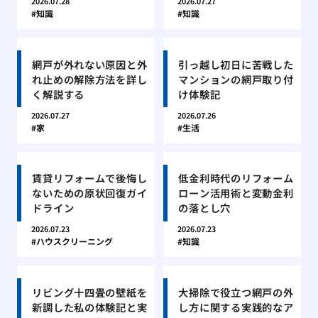
2026.07.28
2026.07.27
知識
知識
網戸が外れない原因と外
引っ越し初日に苦戦した
れ止めの解除方法を詳し
マンションの網戸取り付
く解説する
け体験記
2026.07.27
2026.07.26
家
生活
賃貸リフォームで後悔し
低金利時代のリフォーム
ないための原状回復ガイ
ローン活用術と変動金利
ドライン
の落とし穴
2026.07.23
2026.07.23
ハウスクリーニング
知識
リビング十四畳の壁紙を
大掃除で役立つ網戸の外
新調した私の体験記と実
し方に関する実践的なア