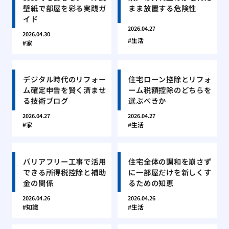
壁紙で部屋を彩る実践ガ
まま放置する危険性
イド
2026.04.27
2026.04.30
生活
家
デジタル時代のリフォー
住宅ローン控除とリフォ
ム確定申告を賢く済ませ
ーム税額控除のどちらを
る技術ブログ
選ぶべきか
2026.04.27
2026.04.27
家
生活
バリアフリー工事で活用
住宅全体の調和を崩さず
できる所得税控除と補助
に一部屋だけを新しくす
金の関係
るための知恵
2026.04.26
2026.04.26
知識
生活