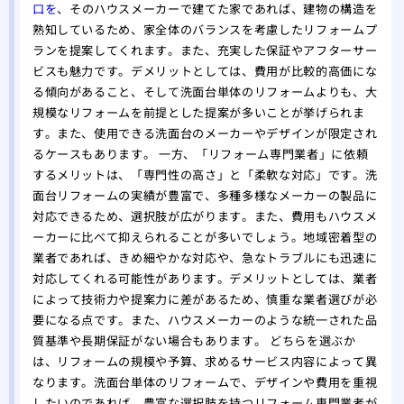
口を
、そのハウスメーカーで建てた家であれば、建物の構造を
熟知しているため、家全体のバランスを考慮したリフォームプ
ランを提案してくれます。また、充実した保証やアフターサー
ビスも魅力です。デメリットとしては、費用が比較的高価にな
る傾向があること、そして洗面台単体のリフォームよりも、大
規模なリフォームを前提とした提案が多いことが挙げられま
す。また、使用できる洗面台のメーカーやデザインが限定され
るケースもあります。 一方、「リフォーム専門業者」に依頼
するメリットは、「専門性の高さ」と「柔軟な対応」です。洗
面台リフォームの実績が豊富で、多種多様なメーカーの製品に
対応できるため、選択肢が広がります。また、費用もハウスメ
ーカーに比べて抑えられることが多いでしょう。地域密着型の
業者であれば、きめ細やかな対応や、急なトラブルにも迅速に
対応してくれる可能性があります。デメリットとしては、業者
によって技術力や提案力に差があるため、慎重な業者選びが必
要になる点です。また、ハウスメーカーのような統一された品
質基準や長期保証がない場合もあります。 どちらを選ぶか
は、リフォームの規模や予算、求めるサービス内容によって異
なります。洗面台単体のリフォームで、デザインや費用を重視
したいのであれば、豊富な選択肢を持つリフォーム専門業者が