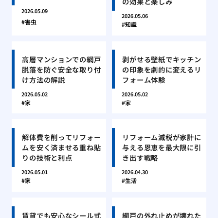
の効果と楽しみ
2026.05.09
2026.05.06
害虫
知識
高層マンションでの網戸
剥がせる壁紙でキッチン
脱落を防ぐ安全な取り付
の印象を劇的に変えるリ
け方法の解説
フォーム体験
2026.05.02
2026.05.02
家
家
解体費を削ってリフォー
リフォーム減税が家計に
ムを安く済ませる重ね貼
与える恩恵を最大限に引
りの技術と利点
き出す戦略
2026.05.01
2026.04.30
家
生活
賃貸でも安心なシール式
網戸の外れ止めが壊れた