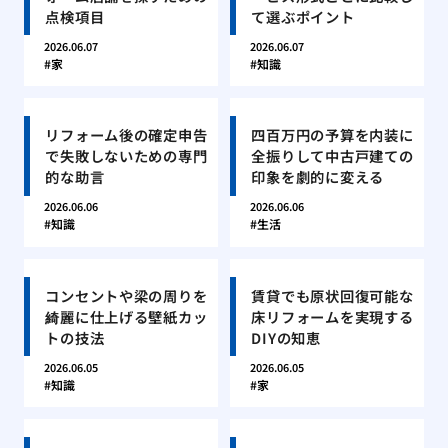
点検項目
て選ぶポイント
2026.06.07
2026.06.07
家
知識
リフォーム後の確定申告
四百万円の予算を内装に
で失敗しないための専門
全振りして中古戸建ての
的な助言
印象を劇的に変える
2026.06.06
2026.06.06
知識
生活
コンセントや梁の周りを
賃貸でも原状回復可能な
綺麗に仕上げる壁紙カッ
床リフォームを実現する
トの技法
DIYの知恵
2026.06.05
2026.06.05
知識
家