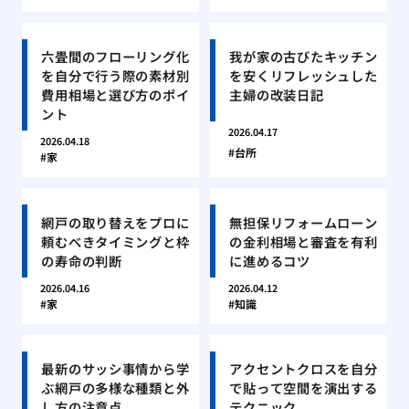
六畳間のフローリング化
我が家の古びたキッチン
を自分で行う際の素材別
を安くリフレッシュした
費用相場と選び方のポイ
主婦の改装日記
ント
2026.04.17
2026.04.18
台所
家
網戸の取り替えをプロに
無担保リフォームローン
頼むべきタイミングと枠
の金利相場と審査を有利
の寿命の判断
に進めるコツ
2026.04.16
2026.04.12
家
知識
最新のサッシ事情から学
アクセントクロスを自分
ぶ網戸の多様な種類と外
で貼って空間を演出する
し方の注意点
テクニック