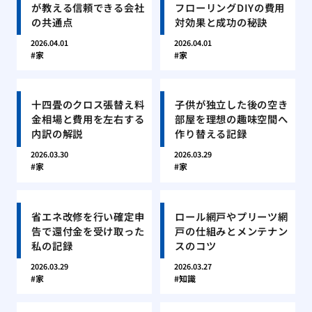
が教える信頼できる会社
フローリングDIYの費用
の共通点
対効果と成功の秘訣
2026.04.01
2026.04.01
家
家
十四畳のクロス張替え料
子供が独立した後の空き
金相場と費用を左右する
部屋を理想の趣味空間へ
内訳の解説
作り替える記録
2026.03.30
2026.03.29
家
家
省エネ改修を行い確定申
ロール網戸やプリーツ網
告で還付金を受け取った
戸の仕組みとメンテナン
私の記録
スのコツ
2026.03.29
2026.03.27
家
知識