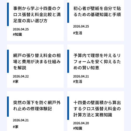
事例から学ぶ十四畳のク
初心者が壁紙を自分で貼
ロス張替え料金比較と満
るための基礎知識と手順
足度の高い選び方
2026.04.25
2026.04.25
生活
知識
網戸の張り替え料金の相
予算内で理想を叶えるリ
場と費用が決まる仕組み
フォームを安く抑えるた
を解説
めの賢い知恵
2026.04.22
2026.04.21
家
生活
突然の落下を防ぐ網戸外
十四畳の壁面積から算出
れ止めの修理体験記
するクロス張替え料金の
計算方法と実務知識
2026.04.21
2026.04.20
家
知識