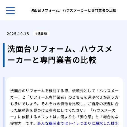
洗面台リフォーム、ハウスメーカーと専門業者の比較
自分
選ぶ
2025.10.15
洗面所
我が
た日
洗面台リフォーム、ハウスメ
網戸
ーカーと専門業者の比較
の注
調整
る便
市営
が払
洗面台のリフォームを検討する際、依頼先として「ハウスメー
後悔
カー」と「リフォーム専門業者」のどちらを選ぶべきか迷う方
フォ
も多いでしょう。それぞれの特徴を比較し、ご自身の状況に合
マン
った依頼先を見つける参考にしてください。 「ハウスメーカ
くれ
ー」に依頼するメリットは、何よりも「安心感」と「総合的な
提案力」です。
あんな福岡市ではトイレつまりに漏水した排水