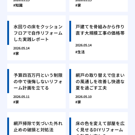
知識
家
水回りの床をクッション
戸建てを骨組みから作り
フロアで自作リフォーム
直す大規模工事の価格帯
した実践レポート
2026.05.14
2026.05.14
生活
家
予算四百万円という制限
網戸の取り替えで住まい
の中で後悔しないリフォ
の風通しを改善し快適な
ーム計画を立てる
夏を過ごす工夫
2026.05.11
2026.05.10
家
家
網戸掃除で気づいた外れ
床の色を変えて部屋を広
止めの破損と対処法
く見せるDIYリフォーム