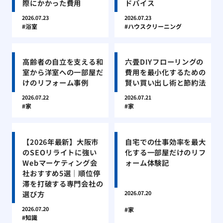
際にかかった費用
ドバイス
2026.07.23
2026.07.23
浴室
ハウスクリーニング
高齢者の自立を支える和
六畳DIYフローリングの
室から洋室への一部屋だ
費用を最小化するための
けのリフォーム事例
賢い買い出し術と節約法
2026.07.22
2026.07.21
家
家
【2026年最新】大阪市
自宅での仕事効率を最大
のSEOリライトに強い
化する一部屋だけのリフ
Webマーケティング会
ォーム体験記
社おすすめ5選｜順位停
滞を打破する専門会社の
選び方
2026.07.20
2026.07.20
家
知識