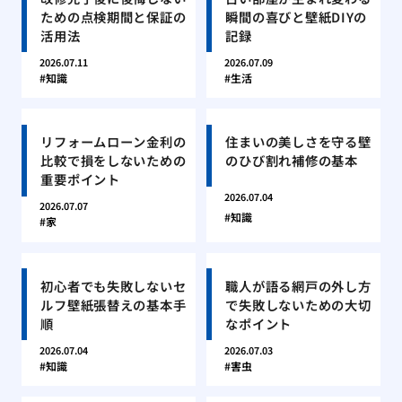
ための点検期間と保証の
瞬間の喜びと壁紙DIYの
活用法
記録
2026.07.11
2026.07.09
知識
生活
リフォームローン金利の
住まいの美しさを守る壁
比較で損をしないための
のひび割れ補修の基本
重要ポイント
2026.07.04
2026.07.07
知識
家
初心者でも失敗しないセ
職人が語る網戸の外し方
ルフ壁紙張替えの基本手
で失敗しないための大切
順
なポイント
2026.07.04
2026.07.03
知識
害虫