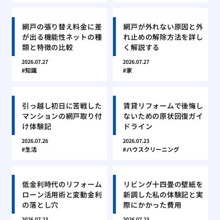
網戸の張り替え料金に差
網戸が外れない原因と外
が出る機能性ネットの種
れ止めの解除方法を詳し
類と特徴の比較
く解説する
2026.07.27
2026.07.27
知識
家
引っ越し初日に苦戦した
賃貸リフォームで後悔し
マンションの網戸取り付
ないための原状回復ガイ
け体験記
ドライン
2026.07.26
2026.07.23
生活
ハウスクリーニング
低金利時代のリフォーム
リビング十四畳の壁紙を
ローン活用術と変動金利
新調した私の体験記と実
の落とし穴
際にかかった費用
2026.07.23
2026.07.23