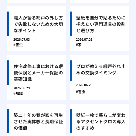
職人が語る網戸の外し方
壁紙を自分で貼るために
で失敗しないための大切
揃えたい専門道具の役割
なポイント
と選び方
2026.07.03
2026.07.02
害虫
家
住宅改修工事における瑕
プロが教える網戸外れ止
疵保険とメーカー保証の
めの交換タイミング
基礎知識
2026.06.29
2026.06.29
害虫
知識
築二十年の我が家を再生
壁紙一枚で暮らしが変わ
させた実体験と長期保証
るアクセントクロス導入
の価値
のすすめ