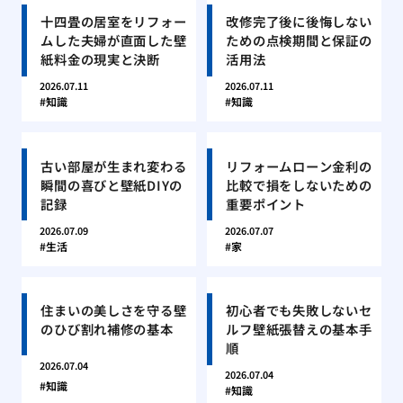
十四畳の居室をリフォー
改修完了後に後悔しない
ムした夫婦が直面した壁
ための点検期間と保証の
紙料金の現実と決断
活用法
2026.07.11
2026.07.11
知識
知識
古い部屋が生まれ変わる
リフォームローン金利の
瞬間の喜びと壁紙DIYの
比較で損をしないための
記録
重要ポイント
2026.07.09
2026.07.07
生活
家
住まいの美しさを守る壁
初心者でも失敗しないセ
のひび割れ補修の基本
ルフ壁紙張替えの基本手
順
2026.07.04
2026.07.04
知識
知識