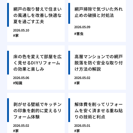
網戸の取り替えで住まい
網戸掃除で気づいた外れ
の風通しを改善し快適な
止めの破損と対処法
夏を過ごす工夫
2026.05.09
2026.05.10
害虫
家
床の色を変えて部屋を広
高層マンションでの網戸
く見せるDIYリフォーム
脱落を防ぐ安全な取り付
の効果と楽しみ
け方法の解説
2026.05.06
2026.05.02
知識
家
剥がせる壁紙でキッチン
解体費を削ってリフォー
の印象を劇的に変えるリ
ムを安く済ませる重ね貼
フォーム体験
りの技術と利点
2026.05.02
2026.05.01
家
家