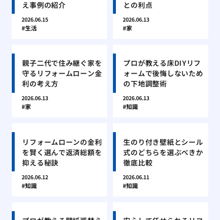
え事例の紹介
との利点
2026.06.15
2026.06.13
生活
家
親子二代で住み継ぐ家を
プロが教える床DIYリフ
守るリフォームローン金
ォームで後悔しないため
利の考え方
の下地調整術
2026.06.13
2026.06.13
家
知識
リフォームローンの金利
生のり付き壁紙とシール
を賢く選んで返済総額を
式のどちらを選ぶべきか
抑える秘訣
徹底比較
2026.06.12
2026.06.11
知識
知識