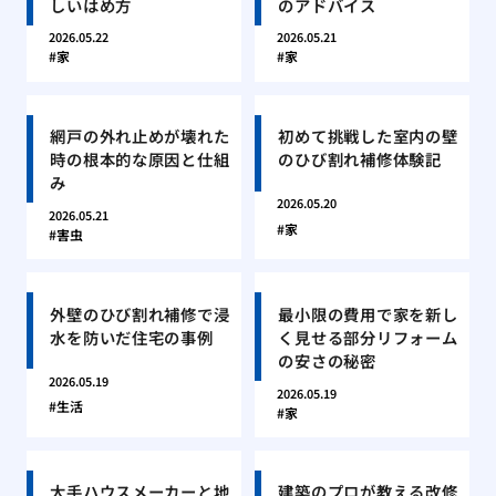
しいはめ方
のアドバイス
2026.05.22
2026.05.21
家
家
網戸の外れ止めが壊れた
初めて挑戦した室内の壁
時の根本的な原因と仕組
のひび割れ補修体験記
み
2026.05.20
2026.05.21
家
害虫
外壁のひび割れ補修で浸
最小限の費用で家を新し
水を防いだ住宅の事例
く見せる部分リフォーム
の安さの秘密
2026.05.19
2026.05.19
生活
家
大手ハウスメーカーと地
建築のプロが教える改修