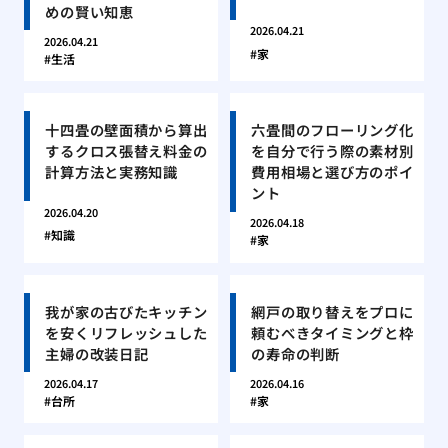
めの賢い知恵
2026.04.21
2026.04.21
家
生活
十四畳の壁面積から算出
六畳間のフローリング化
するクロス張替え料金の
を自分で行う際の素材別
計算方法と実務知識
費用相場と選び方のポイ
ント
2026.04.20
2026.04.18
知識
家
我が家の古びたキッチン
網戸の取り替えをプロに
を安くリフレッシュした
頼むべきタイミングと枠
主婦の改装日記
の寿命の判断
2026.04.17
2026.04.16
台所
家