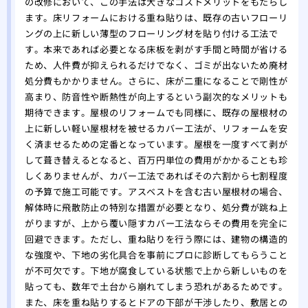
の改修において、この手法は大きなコストメリットをもたらし
ます。床リフォームにおける重ね貼りは、既存の古いフローリ
ングの上に新しい薄型のフローリング材を貼り付ける工法で
す。本来であれば必要となる床板を剥がす手間と時間が省ける
ため、人件費が抑えられるだけでなく、ゴミが出ないため廃材
処分費もかかりません。さらに、床が二重になることで剛性が
高まり、防音性や断熱性が向上するという副次的なメリットも
期待できます。屋根のリフォームでも同様に、既存の屋根材の
上に新しい軽い屋根材を被せるカバー工法が、リフォームを安
く済ませるための定番となっています。屋根を一度すべて剥が
して葺き替えるとなると、百万円単位の費用がかかることも珍
しくありませんが、カバー工法であればその六割から七割程度
の予算で施工可能です。アスベストを含む古い屋根材の場合、
解体時に飛散防止の特別な措置が必要となり、処分費が跳ね上
がりますが、上から覆い隠すカバー工法ならその費用を完全に
回避できます。ただし、重ね貼りを行う際には、建物の構造的
な強度や、下地の劣化具合を事前にプロに診断してもらうこと
が不可欠です。下地が腐食している状態で上から新しいものを
貼っても、数年で土台から崩れてしまう恐れがあるためです。
また、床を重ね貼りするとドアの下部が干渉したり、敷居との