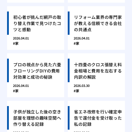
初心者が挑んだ網戸の取
リフォーム業界の専門家
り替え作業で見つけたコ
が教える信頼できる会社
ツと感動
の共通点
2026.04.01
2026.04.01
家
家
プロの視点から見た六畳
十四畳のクロス張替え料
フローリングDIYの費用
金相場と費用を左右する
対効果と成功の秘訣
内訳の解説
2026.04.01
2026.03.30
家
家
子供が独立した後の空き
省エネ改修を行い確定申
部屋を理想の趣味空間へ
告で還付金を受け取った
作り替える記録
私の記録