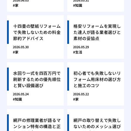
2026.06.03
2026.05.31
家
知識
十四畳の壁紙リフォーム
格安リフォームを実現し
で失敗しないための料金
た達人が語る業者選びと
節約アドバイス
素材の妥協点
2026.05.30
2026.05.29
家
生活
水回り一式を四百万円で
初心者でも失敗しないリ
刷新するための優先順位
フォーム用床材の選び方
と賢い設備選び
と施工のコツ
2026.05.24
2026.05.22
知識
家
網戸の修理業者が語るマ
網戸の取り替えで失敗し
ンション特有の構造と正
ないためのメッシュ選び