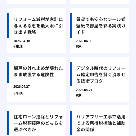
リフォーム減税が家計に
賃貸でも安心なシール式
与える恩恵を最大限に引
壁紙で部屋を彩る実践ガ
き出す戦略
イド
2026.04.30
2026.04.30
生活
家
網戸の外れ止めが壊れた
デジタル時代のリフォー
まま放置する危険性
ム確定申告を賢く済ませ
る技術ブログ
2026.04.27
2026.04.27
生活
家
住宅ローン控除とリフォ
バリアフリー工事で活用
ーム税額控除のどちらを
できる所得税控除と補助
選ぶべきか
金の関係