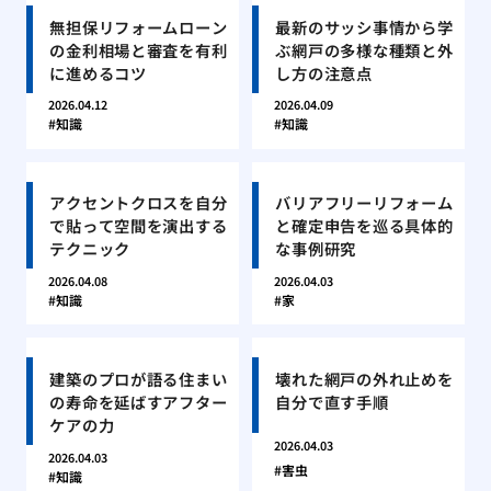
無担保リフォームローン
最新のサッシ事情から学
の金利相場と審査を有利
ぶ網戸の多様な種類と外
に進めるコツ
し方の注意点
2026.04.12
2026.04.09
知識
知識
アクセントクロスを自分
バリアフリーリフォーム
で貼って空間を演出する
と確定申告を巡る具体的
テクニック
な事例研究
2026.04.08
2026.04.03
知識
家
建築のプロが語る住まい
壊れた網戸の外れ止めを
の寿命を延ばすアフター
自分で直す手順
ケアの力
2026.04.03
2026.04.03
害虫
知識