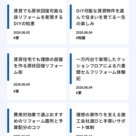
賃貸でも原状回復可能な
DIY可能な賃貸物件を選
床リフォームを実現する
んで住まいを育てる一生
DIYの知恵
の楽しみ
2026.06.05
2026.06.04
家
知識
賃貸住宅でも理想の部屋
一万円台で実現したクッ
を作る原状回復リフォー
ションフロアによる六畳
ム術
間セルフリフォーム体験
記
2026.06.04
2026.06.04
家
家
費用対効果で選ぶおすす
理想の家作りを支える施
めのリフォーム箇所と予
工会社選びと手厚いサポ
算配分のコツ
ート体制