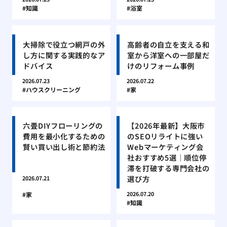
知識
浴室
大掃除で役立つ網戸の外
高齢者の自立を支える和
し方に関する実践的なア
室から洋室への一部屋だ
ドバイス
けのリフォーム事例
2026.07.23
2026.07.22
ハウスクリーニング
家
六畳DIYフローリングの
【2026年最新】大阪市
費用を最小化するための
のSEOリライトに強い
賢い買い出し術と節約法
Webマーケティング会
社おすすめ5選｜順位停
滞を打破する専門会社の
選び方
2026.07.21
2026.07.20
家
知識