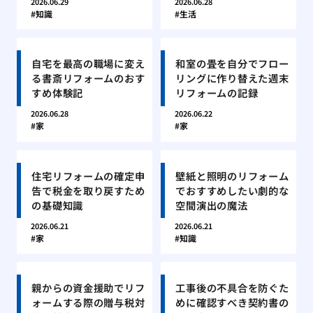
2026.06.29
2026.06.28
知識
生活
自宅を最高の職場に変え
和室の畳を自分でフロー
る書斎リフォームのおす
リングに作り替えた週末
すめ体験記
リフォームの記録
2026.06.28
2026.06.22
家
家
住宅リフォームの確定申
壁紙と照明のリフォーム
告で税金を取り戻すため
でおすすめしたい劇的な
の基礎知識
空間演出の魔法
2026.06.21
2026.06.21
家
知識
親からの資金援助でリフ
工事後の不具合を防ぐた
ォームする際の贈与税対
めに確認すべき契約書の