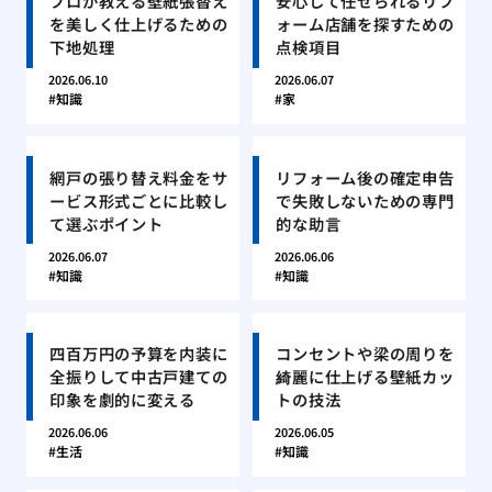
プロが教える壁紙張替え
安心して任せられるリフ
を美しく仕上げるための
ォーム店舗を探すための
下地処理
点検項目
2026.06.10
2026.06.07
知識
家
網戸の張り替え料金をサ
リフォーム後の確定申告
ービス形式ごとに比較し
で失敗しないための専門
て選ぶポイント
的な助言
2026.06.07
2026.06.06
知識
知識
四百万円の予算を内装に
コンセントや梁の周りを
全振りして中古戸建ての
綺麗に仕上げる壁紙カッ
印象を劇的に変える
トの技法
2026.06.06
2026.06.05
生活
知識