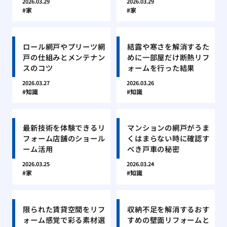
2026.03.29
2026.03.29
家
家
ロール網戸やプリーツ網
結露や寒さを解消するた
戸の仕組みとメンテナン
めに一部屋だけ断熱リフ
スのコツ
ォームを行った結果
2026.03.27
2026.03.26
知識
知識
最新技術を体験できるリ
マンションの網戸がうま
フォーム店舗のショール
くはまらない時に確認す
ーム活用
べき戸車の秘密
2026.03.25
2026.03.24
家
知識
限られた賃貸空間をリフ
収納不足を解消するおす
ォーム感覚で彩る素材選
すめの壁面リフォームと