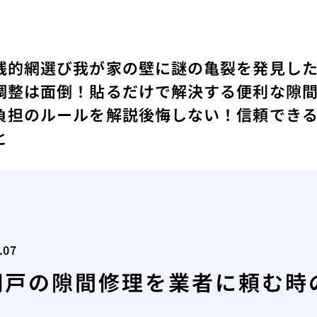
践的網選び
我が家の壁に謎の亀裂を発見し
調整は面倒！貼るだけで解決する便利な隙
負担のルールを解説
後悔しない！信頼でき
と
.07
網戸の隙間修理を業者に頼む時