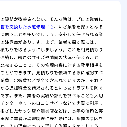
戸の隙間が改善されない。そんな時は、プロの業者に
配管を交換した水道修理にも
、いざ業者を探すとなる
安に思うことも多いでしょう。安心して任せられる業
かの注意点があります。まず、業者を探す際には、一
見積もりを取るようにしましょう。これを相見積もり
ら連絡し、網戸のサイズや隙間の状況を伝えること
を比較することで、その修理内容に対する費用相場を
ることができます。見積もりを依頼する際に確認すべ
作業費、出張費などが全て含まれているのか、それと
後から追加料金を請求されるといったトラブルを防ぐ
要です。また、業者の実績や評判を調べることも大切
、インターネットの口コミサイトなどで実際に利用し
に根ざしたサッシ店や建具店などは、長年の信頼と実
。実際に業者が現地調査に来た際には、隙間の原因を
のか、その理由について詳しく説明を求めましょう。