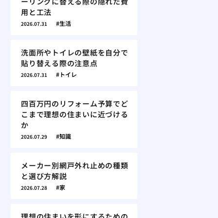
ーリングに替える際の隠れた費
用と工法
生活
2026.07.31
洗面所やトイレの壁紙を自分で
貼り替える際の注意点
トイレ
2026.07.31
四百万円のリフォーム予算でど
こまで理想の住まいに近づける
か
知識
2026.07.29
メーカー別網戸外れ止めの種類
と選び方解説
家
2026.07.28
理想の住まいを形にするための