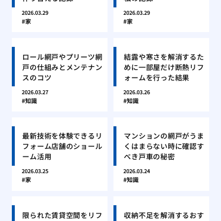
2026.03.29
2026.03.29
家
家
ロール網戸やプリーツ網
結露や寒さを解消するた
戸の仕組みとメンテナン
めに一部屋だけ断熱リフ
スのコツ
ォームを行った結果
2026.03.27
2026.03.26
知識
知識
最新技術を体験できるリ
マンションの網戸がうま
フォーム店舗のショール
くはまらない時に確認す
ーム活用
べき戸車の秘密
2026.03.25
2026.03.24
家
知識
限られた賃貸空間をリフ
収納不足を解消するおす