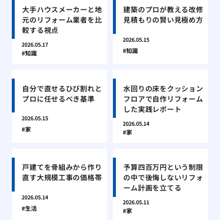
大手ハウスメーカーと地
建築のプロが教える改修
元のリフォーム業者を比
見積もりの賢い見極め方
較する視点
2026.05.15
2026.05.17
知識
知識
自分で直せるひび割れと
水回りの床をクッション
プロに任せるべき基準
フロアで自作リフォーム
した実践レポート
2026.05.15
2026.05.14
家
家
戸建てを骨組みから作り
予算四百万円という制限
直す大規模工事の価格帯
の中で後悔しないリフォ
ーム計画を立てる
2026.05.14
2026.05.11
生活
家