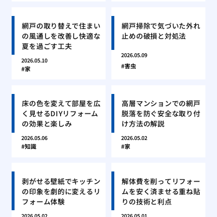
網戸の取り替えで住まい
網戸掃除で気づいた外れ
の風通しを改善し快適な
止めの破損と対処法
夏を過ごす工夫
2026.05.09
2026.05.10
害虫
家
床の色を変えて部屋を広
高層マンションでの網戸
く見せるDIYリフォーム
脱落を防ぐ安全な取り付
の効果と楽しみ
け方法の解説
2026.05.06
2026.05.02
知識
家
剥がせる壁紙でキッチン
解体費を削ってリフォー
の印象を劇的に変えるリ
ムを安く済ませる重ね貼
フォーム体験
りの技術と利点
2026.05.02
2026.05.01