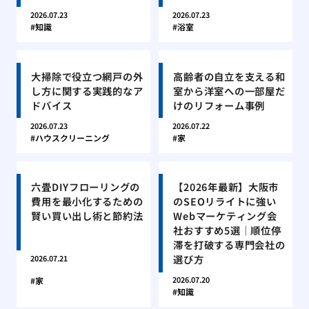
2026.07.23
2026.07.23
知識
浴室
大掃除で役立つ網戸の外
高齢者の自立を支える和
し方に関する実践的なア
室から洋室への一部屋だ
ドバイス
けのリフォーム事例
2026.07.23
2026.07.22
ハウスクリーニング
家
六畳DIYフローリングの
【2026年最新】大阪市
費用を最小化するための
のSEOリライトに強い
賢い買い出し術と節約法
Webマーケティング会
社おすすめ5選｜順位停
滞を打破する専門会社の
選び方
2026.07.21
2026.07.20
家
知識