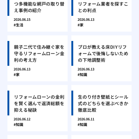
つ多機能な網戸の取り替
リフォーム業者を探すこ
え事例の紹介
との利点
2026.06.15
2026.06.13
生活
家
親子二代で住み継ぐ家を
プロが教える床DIYリフ
守るリフォームローン金
ォームで後悔しないため
利の考え方
の下地調整術
2026.06.13
2026.06.13
家
知識
リフォームローンの金利
生のり付き壁紙とシール
を賢く選んで返済総額を
式のどちらを選ぶべきか
抑える秘訣
徹底比較
2026.06.12
2026.06.11
知識
知識