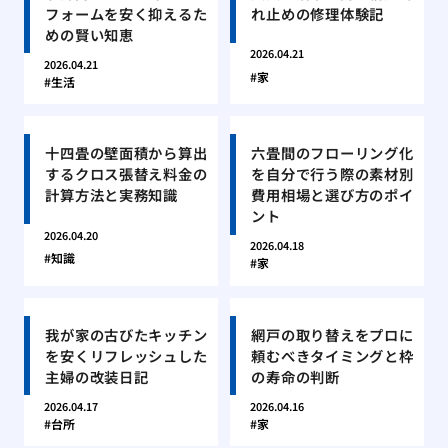
フォームを安く抑えるた
れ止めの修理体験記
めの賢い知恵
2026.04.21
2026.04.21
家
生活
十四畳の壁面積から算出
六畳間のフローリング化
するクロス張替え料金の
を自分で行う際の素材別
計算方法と実務知識
費用相場と選び方のポイ
ント
2026.04.20
2026.04.18
知識
家
我が家の古びたキッチン
網戸の取り替えをプロに
を安くリフレッシュした
頼むべきタイミングと枠
主婦の改装日記
の寿命の判断
2026.04.17
2026.04.16
台所
家