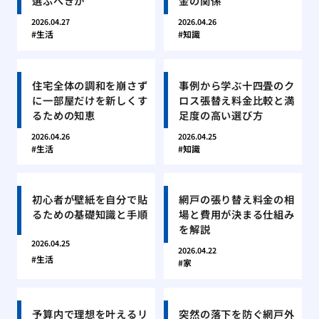
選ぶべきか
金の関係
2026.04.27
2026.04.26
生活
知識
住宅全体の調和を崩さず
事例から学ぶ十四畳のク
に一部屋だけを新しくす
ロス張替え料金比較と満
るための知恵
足度の高い選び方
2026.04.26
2026.04.25
生活
知識
初心者が壁紙を自分で貼
網戸の張り替え料金の相
るための基礎知識と手順
場と費用が決まる仕組み
を解説
2026.04.25
2026.04.22
生活
家
予算内で理想を叶えるリ
突然の落下を防ぐ網戸外