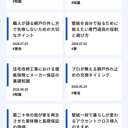
知識
知識
職人が語る網戸の外し方
壁紙を自分で貼るために
で失敗しないための大切
揃えたい専門道具の役割
なポイント
と選び方
2026.07.03
2026.07.02
害虫
家
住宅改修工事における瑕
プロが教える網戸外れ止
疵保険とメーカー保証の
めの交換タイミング
基礎知識
2026.06.29
2026.06.29
害虫
知識
築二十年の我が家を再生
壁紙一枚で暮らしが変わ
させた実体験と長期保証
るアクセントクロス導入
の価値
のすすめ