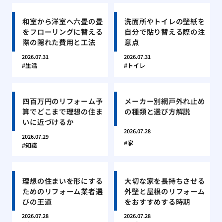
和室から洋室へ六畳の畳
洗面所やトイレの壁紙を
をフローリングに替える
自分で貼り替える際の注
際の隠れた費用と工法
意点
2026.07.31
2026.07.31
生活
トイレ
四百万円のリフォーム予
メーカー別網戸外れ止め
算でどこまで理想の住ま
の種類と選び方解説
いに近づけるか
2026.07.28
2026.07.29
家
知識
理想の住まいを形にする
大切な家を長持ちさせる
ためのリフォーム業者選
外壁と屋根のリフォーム
びの王道
をおすすめする時期
2026.07.28
2026.07.28