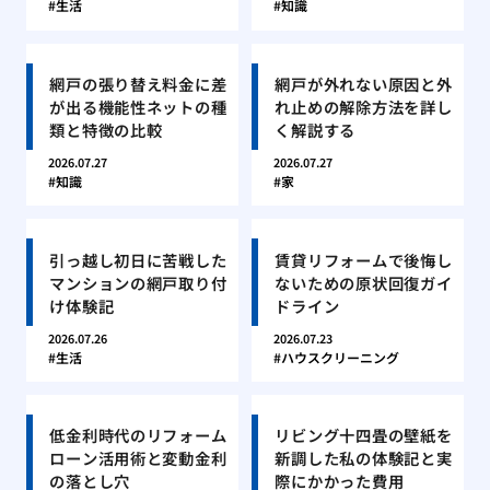
生活
知識
網戸の張り替え料金に差
網戸が外れない原因と外
が出る機能性ネットの種
れ止めの解除方法を詳し
類と特徴の比較
く解説する
2026.07.27
2026.07.27
知識
家
引っ越し初日に苦戦した
賃貸リフォームで後悔し
マンションの網戸取り付
ないための原状回復ガイ
け体験記
ドライン
2026.07.26
2026.07.23
生活
ハウスクリーニング
低金利時代のリフォーム
リビング十四畳の壁紙を
ローン活用術と変動金利
新調した私の体験記と実
の落とし穴
際にかかった費用