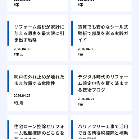
家
家
リフォーム減税が家計に
賃貸でも安心なシール式
与える恩恵を最大限に引
壁紙で部屋を彩る実践ガ
き出す戦略
イド
2026.04.30
2026.04.30
生活
家
網戸の外れ止めが壊れた
デジタル時代のリフォー
まま放置する危険性
ム確定申告を賢く済ませ
る技術ブログ
2026.04.27
2026.04.27
生活
家
住宅ローン控除とリフォ
バリアフリー工事で活用
ーム税額控除のどちらを
できる所得税控除と補助