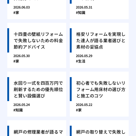
2026.06.03
2026.05.31
家
知識
十四畳の壁紙リフォーム
格安リフォームを実現し
で失敗しないための料金
た達人が語る業者選びと
節約アドバイス
素材の妥協点
2026.05.30
2026.05.29
家
生活
水回り一式を四百万円で
初心者でも失敗しないリ
刷新するための優先順位
フォーム用床材の選び方
と賢い設備選び
と施工のコツ
2026.05.24
2026.05.22
知識
家
網戸の修理業者が語るマ
網戸の取り替えで失敗し