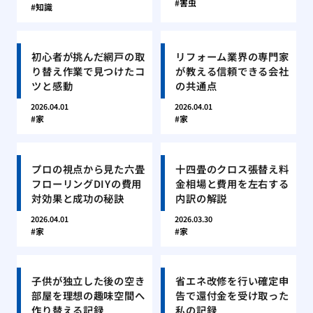
害虫
知識
初心者が挑んだ網戸の取
リフォーム業界の専門家
り替え作業で見つけたコ
が教える信頼できる会社
ツと感動
の共通点
2026.04.01
2026.04.01
家
家
プロの視点から見た六畳
十四畳のクロス張替え料
フローリングDIYの費用
金相場と費用を左右する
対効果と成功の秘訣
内訳の解説
2026.04.01
2026.03.30
家
家
子供が独立した後の空き
省エネ改修を行い確定申
部屋を理想の趣味空間へ
告で還付金を受け取った
作り替える記録
私の記録