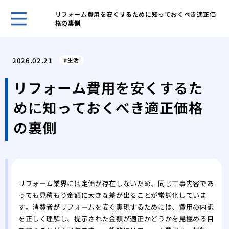
リフォーム費用を安くするために知っておくべき適正価
格の裏側
自分
選ぶ
2026.02.21
生活
我が
た日
リフォーム費用を安くするた
網戸
めに知っておくべき適正価格
の注
調整
の裏側
る便
市営
が払
後悔
フォ
リフォーム業界には定価が存在しないため、同じ工事内容であ
っても見積もり金額に大きな差が出ることが常態化していま
マン
す。消費者がリフォームを安く実現するためには、費用の内訳
くれ
を正しく理解し、提示された金額が適正かどうかを見極める目