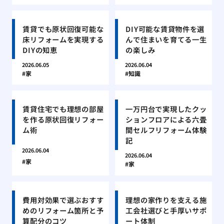
賃貸でも原状回復可能な
DIY可能な賃貸物件を選
床リフォームを実現する
んで住まいを育てる一生
DIYの知恵
の楽しみ
2026.06.05
2026.06.04
家
知識
賃貸住宅でも理想の部屋
一万円台で実現したクッ
を作る原状回復リフォー
ションフロアによる六畳
ム術
間セルフリフォーム体験
記
2026.06.04
2026.06.04
家
家
費用対効果で選ぶおすす
理想の家作りを支える施
めのリフォーム箇所と予
工会社選びと手厚いサポ
算配分のコツ
ート体制