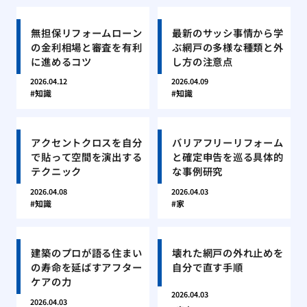
無担保リフォームローン
最新のサッシ事情から学
の金利相場と審査を有利
ぶ網戸の多様な種類と外
に進めるコツ
し方の注意点
2026.04.12
2026.04.09
知識
知識
アクセントクロスを自分
バリアフリーリフォーム
で貼って空間を演出する
と確定申告を巡る具体的
テクニック
な事例研究
2026.04.08
2026.04.03
知識
家
建築のプロが語る住まい
壊れた網戸の外れ止めを
の寿命を延ばすアフター
自分で直す手順
ケアの力
2026.04.03
2026.04.03