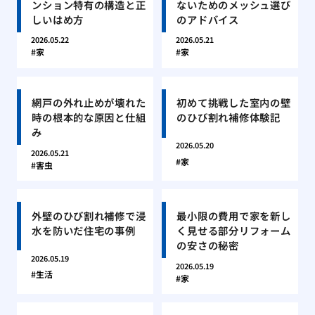
ンション特有の構造と正
ないためのメッシュ選び
しいはめ方
のアドバイス
2026.05.22
2026.05.21
家
家
網戸の外れ止めが壊れた
初めて挑戦した室内の壁
時の根本的な原因と仕組
のひび割れ補修体験記
み
2026.05.20
2026.05.21
家
害虫
外壁のひび割れ補修で浸
最小限の費用で家を新し
水を防いだ住宅の事例
く見せる部分リフォーム
の安さの秘密
2026.05.19
2026.05.19
生活
家