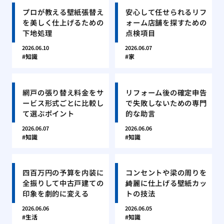
プロが教える壁紙張替え
安心して任せられるリフ
を美しく仕上げるための
ォーム店舗を探すための
下地処理
点検項目
2026.06.10
2026.06.07
知識
家
網戸の張り替え料金をサ
リフォーム後の確定申告
ービス形式ごとに比較し
で失敗しないための専門
て選ぶポイント
的な助言
2026.06.07
2026.06.06
知識
知識
四百万円の予算を内装に
コンセントや梁の周りを
全振りして中古戸建ての
綺麗に仕上げる壁紙カッ
印象を劇的に変える
トの技法
2026.06.06
2026.06.05
生活
知識