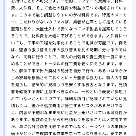
を持つことが不可欠です。一般的にリフォーム費用は、材料
費、人件費、そして会社の経費や利益の三つで構成されていま
す。この中で最も調整しやすいのが材料費です。特定のメーカ
ーにこだわりがないのであれば、業者が在庫として抱えている
型落ち品や、大量仕入れで安くなっている製品を提案してもら
うことで、材料費を大幅に下げることができます。人件費につ
いても、工事の工程を効率化することで削減が可能です。例え
ば、壁紙の張り替えと床の張り替えを別の時期に分けるのでは
なく、同時に行うことで、職人の出張費や養生費を一度にまと
めることができ、トータルの施工費を安く抑えられます。ま
た、解体工事で出た廃材の処分を自分で行う、あるいはあらか
じめ家具を移動させておくといった些細な協力も、職人の手間
を減らし、結果的に見積もりを安くする要因となります。見積
書を確認する際に注意すべきなのは、一式という表現が多用さ
れていないかという点です。詳細な項目が記載されていない見
積もりは、後から追加費用が発生するリスクがあるだけでな
く、内容が不透明なまま高い利益が上乗せされている可能性が
あります。複数の会社から相見積もりを取ることは大前提です
が、単に合計金額を比較するのではなく、一つひとつの単価が
適正かどうかを確認する作業を怠ってはなりません。安すぎる