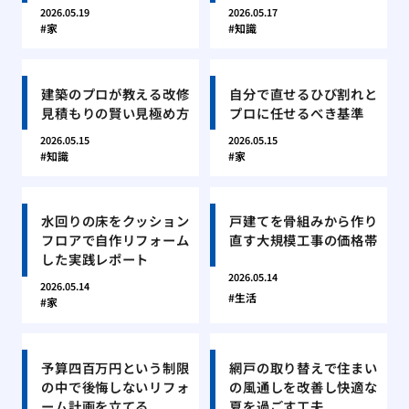
2026.05.19
2026.05.17
家
知識
建築のプロが教える改修
自分で直せるひび割れと
見積もりの賢い見極め方
プロに任せるべき基準
2026.05.15
2026.05.15
知識
家
水回りの床をクッション
戸建てを骨組みから作り
フロアで自作リフォーム
直す大規模工事の価格帯
した実践レポート
2026.05.14
2026.05.14
生活
家
予算四百万円という制限
網戸の取り替えで住まい
の中で後悔しないリフォ
の風通しを改善し快適な
ーム計画を立てる
夏を過ごす工夫