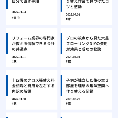
自分で直す手順
り替え作業で見つけたコ
ツと感動
2026.04.03
2026.04.01
害虫
家
リフォーム業界の専門家
プロの視点から見た六畳
が教える信頼できる会社
フローリングDIYの費用
の共通点
対効果と成功の秘訣
2026.04.01
2026.04.01
家
家
十四畳のクロス張替え料
子供が独立した後の空き
金相場と費用を左右する
部屋を理想の趣味空間へ
内訳の解説
作り替える記録
2026.03.30
2026.03.29
家
家