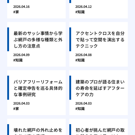
2026.04.16
2026.04.12
家
知識
最新のサッシ事情から学
アクセントクロスを自分
ぶ網戸の多様な種類と外
で貼って空間を演出する
し方の注意点
テクニック
2026.04.09
2026.04.08
知識
知識
バリアフリーリフォーム
建築のプロが語る住まい
と確定申告を巡る具体的
の寿命を延ばすアフター
な事例研究
ケアの力
2026.04.03
2026.04.03
家
知識
壊れた網戸の外れ止めを
初心者が挑んだ網戸の取