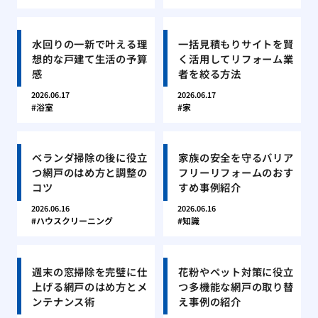
水回りの一新で叶える理
一括見積もりサイトを賢
想的な戸建て生活の予算
く活用してリフォーム業
感
者を絞る方法
2026.06.17
2026.06.17
浴室
家
ベランダ掃除の後に役立
家族の安全を守るバリア
つ網戸のはめ方と調整の
フリーリフォームのおす
コツ
すめ事例紹介
2026.06.16
2026.06.16
ハウスクリーニング
知識
週末の窓掃除を完璧に仕
花粉やペット対策に役立
上げる網戸のはめ方とメ
つ多機能な網戸の取り替
ンテナンス術
え事例の紹介