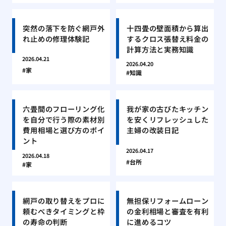
突然の落下を防ぐ網戸外
十四畳の壁面積から算出
れ止めの修理体験記
するクロス張替え料金の
計算方法と実務知識
2026.04.21
2026.04.20
家
知識
六畳間のフローリング化
我が家の古びたキッチン
を自分で行う際の素材別
を安くリフレッシュした
費用相場と選び方のポイ
主婦の改装日記
ント
2026.04.17
2026.04.18
台所
家
網戸の取り替えをプロに
無担保リフォームローン
頼むべきタイミングと枠
の金利相場と審査を有利
の寿命の判断
に進めるコツ