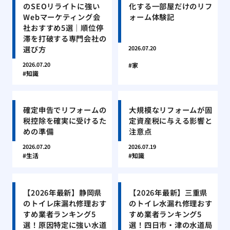
のSEOリライトに強い
化する一部屋だけのリフ
Webマーケティング会
ォーム体験記
社おすすめ5選｜順位停
滞を打破する専門会社の
選び方
2026.07.20
2026.07.20
家
知識
確定申告でリフォームの
大規模なリフォームが固
税控除を確実に受けるた
定資産税に与える影響と
めの準備
注意点
2026.07.20
2026.07.19
生活
知識
【2026年最新】静岡県
【2026年最新】三重県
のトイレ床漏れ修理おす
のトイレ水漏れ修理おす
すめ業者ランキング5
すめ業者ランキング5
選！原因特定に強い水道
選！四日市・津の水道局