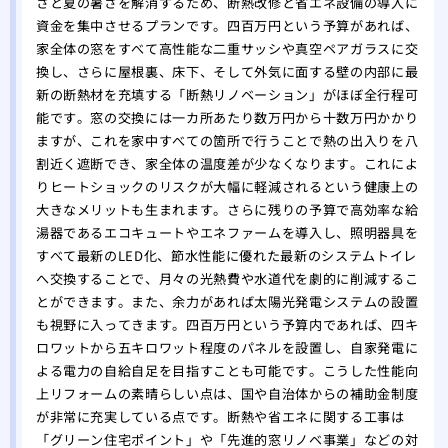
さと夏の暑さを解消するため、断熱改修と省エネ設備の導入に
資金を集中させるプランです。四百万円という予算があれば、
家全体の窓をすべて高性能な二重サッシや真空ペアガラスに交
換し、さらに屋根裏、床下、そして外気に面する壁の内部に最
新の断熱材を充填する「断熱リノベーション」がほぼ全行程可
能です。窓の交換には一カ所あたり数万円から十数万円かかり
ますが、これを家中すべての箇所で行うことで熱の出入りを八
割近く遮断でき、家全体の温度差が少なくなります。これによ
りヒートショックのリスクが大幅に軽減されるという健康上の
大きなメリットも生まれます。さらに残りの予算で高効率な給
湯器であるエコキュートやエネファームを導入し、照明器具を
すべて最新のLED化、節水性能に優れた最新のシステムトイレ
へ交換することで、月々の光熱費や水道代を劇的に削減するこ
とができます。また、余力があれば太陽光発電システムの設置
も視野に入ってきます。四百万円という予算内であれば、四キ
ロワットから五キロワット程度のパネルを設置し、自家発電に
よる電力の自給自足を目指すことも可能です。こうした性能向
上リフォームの素晴らしい点は、国や自治体からの補助金制度
が非常に充実している点です。断熱や省エネに関する工事は
「グリーン住宅ポイント」や「先進的窓リノベ事業」などの対