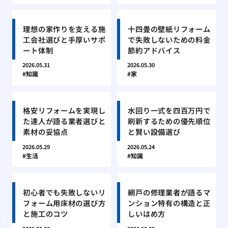
理想の家作りを支える施
十四畳の壁紙リフォーム
工会社選びと手厚いサポ
で失敗しないための料金
ート体制
節約アドバイス
2026.05.31
2026.05.30
知識
家
格安リフォームを実現し
水回り一式を四百万円で
た達人が語る業者選びと
刷新するための優先順位
素材の妥協点
と賢い設備選び
2026.05.29
2026.05.24
生活
知識
初心者でも失敗しないリ
網戸の修理業者が語るマ
フォーム用床材の選び方
ンション特有の構造と正
と施工のコツ
しいはめ方