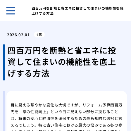
四百万円を断熱と省エネに投資して住まいの機能性を底
上げする方法
自分
選ぶ
2026.02.01
家
我が
た日
四百万円を断熱と省エネに投
網戸
資して住まいの機能性を底上
の注
調整
げする方法
る便
市営
が払
後悔
フォ
目に見える華やかな変化も大切ですが、リフォーム予算四百万
円を「家の性能向上」という目に見えない部分に投じること
マン
は、将来の安心と経済性を確保するための最も知的な選択と言
くれ
えるでしょう。特に古い住宅における最大の悩みである冬の寒