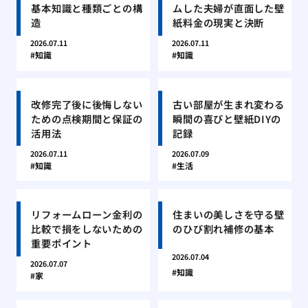
基本知識と種類ごとの構
ムした夫婦が直面した壁
造
紙料金の現実と決断
2026.07.11
2026.07.11
知識
知識
改修完了後に後悔しない
古い部屋が生まれ変わる
ための点検期間と保証の
瞬間の喜びと壁紙DIYの
活用法
記録
2026.07.11
2026.07.09
知識
生活
リフォームローン金利の
住まいの美しさを守る壁
比較で損をしないための
のひび割れ補修の基本
重要ポイント
2026.07.04
2026.07.07
知識
家