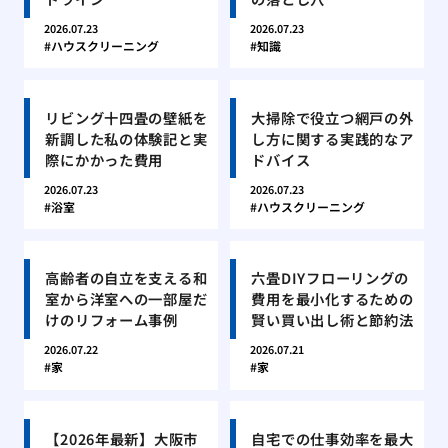
2026.07.23
2026.07.23
ハウスクリーニング
知識
リビング十四畳の壁紙を
大掃除で役立つ網戸の外
新調した私の体験記と実
し方に関する実践的なア
際にかかった費用
ドバイス
2026.07.23
2026.07.23
浴室
ハウスクリーニング
高齢者の自立を支える和
六畳DIYフローリングの
室から洋室への一部屋だ
費用を最小化するための
けのリフォーム事例
賢い買い出し術と節約法
2026.07.22
2026.07.21
家
家
【2026年最新】大阪市
自宅での仕事効率を最大