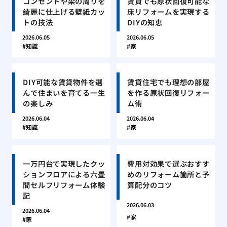
コンセントや梁の周りを
賃貸でも原状回復可能な
綺麗に仕上げる壁紙カッ
床リフォームを実現する
トの技法
DIYの知恵
2026.06.05
2026.06.05
知識
家
DIY可能な賃貸物件を選
賃貸住宅でも理想の部屋
んで住まいを育てる一生
を作る原状回復リフォー
の楽しみ
ム術
2026.06.04
2026.06.04
知識
家
一万円台で実現したクッ
費用対効果で選ぶおすす
ションフロアによる六畳
めのリフォーム箇所と予
間セルフリフォーム体験
算配分のコツ
記
2026.06.03
2026.06.04
家
家