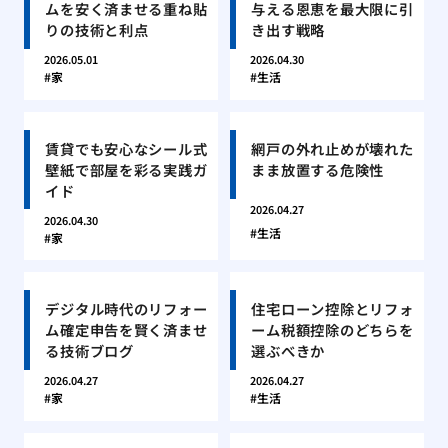
ムを安く済ませる重ね貼
与える恩恵を最大限に引
りの技術と利点
き出す戦略
2026.05.01
2026.04.30
家
生活
賃貸でも安心なシール式
網戸の外れ止めが壊れた
壁紙で部屋を彩る実践ガ
まま放置する危険性
イド
2026.04.27
2026.04.30
生活
家
デジタル時代のリフォー
住宅ローン控除とリフォ
ム確定申告を賢く済ませ
ーム税額控除のどちらを
る技術ブログ
選ぶべきか
2026.04.27
2026.04.27
家
生活