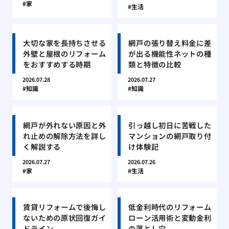
家
生活
大切な家を長持ちさせる
網戸の張り替え料金に差
外壁と屋根のリフォーム
が出る機能性ネットの種
をおすすめする時期
類と特徴の比較
2026.07.28
2026.07.27
知識
知識
網戸が外れない原因と外
引っ越し初日に苦戦した
れ止めの解除方法を詳し
マンションの網戸取り付
く解説する
け体験記
2026.07.27
2026.07.26
家
生活
賃貸リフォームで後悔し
低金利時代のリフォーム
ないための原状回復ガイ
ローン活用術と変動金利
ドライン
の落とし穴