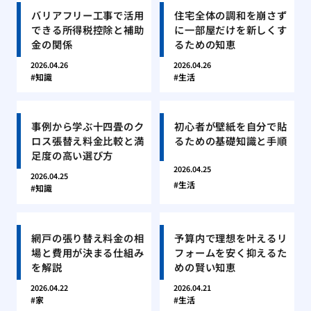
バリアフリー工事で活用
住宅全体の調和を崩さず
できる所得税控除と補助
に一部屋だけを新しくす
金の関係
るための知恵
2026.04.26
2026.04.26
知識
生活
事例から学ぶ十四畳のク
初心者が壁紙を自分で貼
ロス張替え料金比較と満
るための基礎知識と手順
足度の高い選び方
2026.04.25
2026.04.25
生活
知識
網戸の張り替え料金の相
予算内で理想を叶えるリ
場と費用が決まる仕組み
フォームを安く抑えるた
を解説
めの賢い知恵
2026.04.22
2026.04.21
家
生活