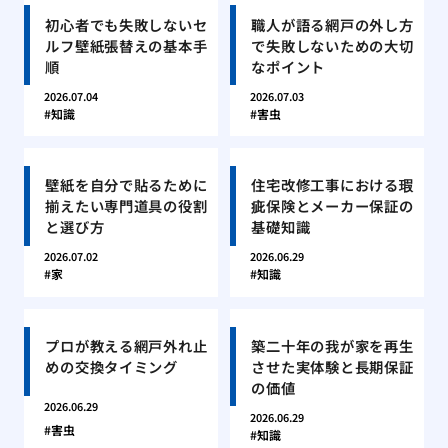
初心者でも失敗しないセ
職人が語る網戸の外し方
ルフ壁紙張替えの基本手
で失敗しないための大切
順
なポイント
2026.07.04
2026.07.03
知識
害虫
壁紙を自分で貼るために
住宅改修工事における瑕
揃えたい専門道具の役割
疵保険とメーカー保証の
と選び方
基礎知識
2026.07.02
2026.06.29
家
知識
プロが教える網戸外れ止
築二十年の我が家を再生
めの交換タイミング
させた実体験と長期保証
の価値
2026.06.29
2026.06.29
害虫
知識