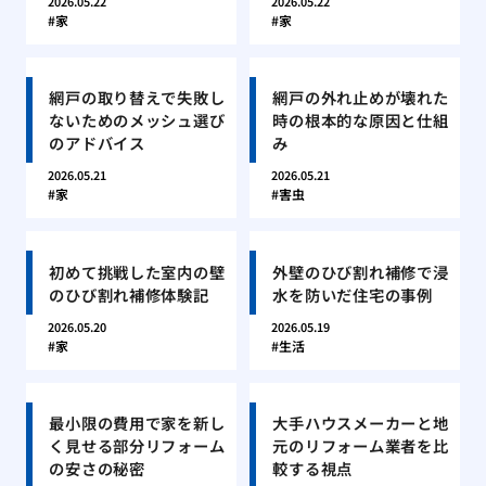
2026.05.22
2026.05.22
家
家
網戸の取り替えで失敗し
網戸の外れ止めが壊れた
ないためのメッシュ選び
時の根本的な原因と仕組
のアドバイス
み
2026.05.21
2026.05.21
家
害虫
初めて挑戦した室内の壁
外壁のひび割れ補修で浸
のひび割れ補修体験記
水を防いだ住宅の事例
2026.05.20
2026.05.19
家
生活
最小限の費用で家を新し
大手ハウスメーカーと地
く見せる部分リフォーム
元のリフォーム業者を比
の安さの秘密
較する視点