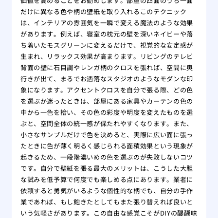
価値を高めることをお勧めします。部屋の四面のうち一面
だけに異なる色や柄の壁紙を取り入れるこのテクニック
は、インテリアの雰囲気を一瞬で変える魔法のような効果
があります。例えば、寝室の枕元の壁を深いネイビーや落
ち着いたモスグリーンに変えるだけで、視覚的な安定感が
生まれ、リラックス効果が高まります。リビングのテレビ
背面の壁に石目調やレンガ柄のクロスを張れば、空間に奥
行きが出て、まるでお洒落なスタジオのようなモダンな印
象になります。アクセントクロスを自分で張る際、どの色
を選ぶか迷ったときは、部屋にある家具やカーテンの色の
中から一色を拾い、その色の彩度や明度を変えたものを選
ぶと、空間全体の統一感が保たれやすくなります。また、
小さなサンプルだけで色を決めると、実際に広い面に張っ
たときに色が薄く明るく感じられる面積効果という現象が
起きるため、一段階濃いめの色を選ぶのが失敗しないコツ
です。自分で壁紙を張る最大のメリットは、こうした大胆
な試みを低予算で何度でも楽しめる点にあります。業者に
依頼すると勇気がいるような個性的な柄でも、自分の手作
業であれば、もし飽きたとしてもまた張り替えれば良いと
いう気軽さがあります。この自由な感覚こそがDIYの醍醐味