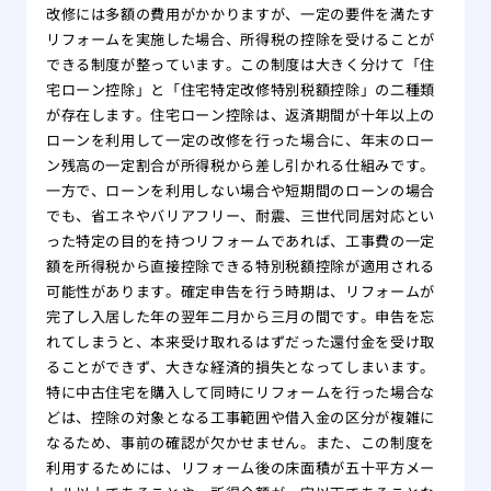
改修には多額の費用がかかりますが、一定の要件を満たす
リフォームを実施した場合、所得税の控除を受けることが
できる制度が整っています。この制度は大きく分けて「住
宅ローン控除」と「住宅特定改修特別税額控除」の二種類
が存在します。住宅ローン控除は、返済期間が十年以上の
ローンを利用して一定の改修を行った場合に、年末のロー
ン残高の一定割合が所得税から差し引かれる仕組みです。
一方で、ローンを利用しない場合や短期間のローンの場合
でも、省エネやバリアフリー、耐震、三世代同居対応とい
った特定の目的を持つリフォームであれば、工事費の一定
額を所得税から直接控除できる特別税額控除が適用される
可能性があります。確定申告を行う時期は、リフォームが
完了し入居した年の翌年二月から三月の間です。申告を忘
れてしまうと、本来受け取れるはずだった還付金を受け取
ることができず、大きな経済的損失となってしまいます。
特に中古住宅を購入して同時にリフォームを行った場合な
どは、控除の対象となる工事範囲や借入金の区分が複雑に
なるため、事前の確認が欠かせません。また、この制度を
利用するためには、リフォーム後の床面積が五十平方メー