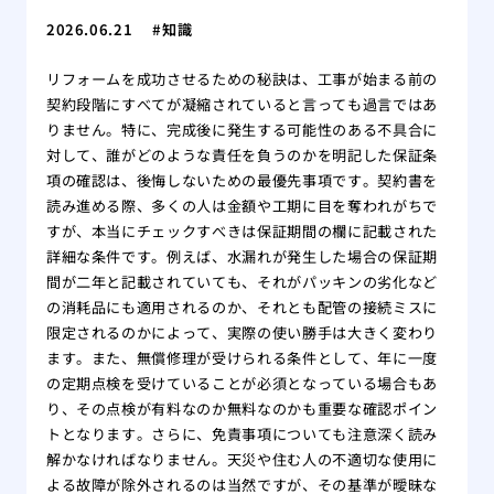
2026.06.21
知識
リフォームを成功させるための秘訣は、工事が始まる前の
契約段階にすべてが凝縮されていると言っても過言ではあ
りません。特に、完成後に発生する可能性のある不具合に
対して、誰がどのような責任を負うのかを明記した保証条
項の確認は、後悔しないための最優先事項です。契約書を
読み進める際、多くの人は金額や工期に目を奪われがちで
すが、本当にチェックすべきは保証期間の欄に記載された
詳細な条件です。例えば、水漏れが発生した場合の保証期
間が二年と記載されていても、それがパッキンの劣化など
の消耗品にも適用されるのか、それとも配管の接続ミスに
限定されるのかによって、実際の使い勝手は大きく変わり
ます。また、無償修理が受けられる条件として、年に一度
の定期点検を受けていることが必須となっている場合もあ
り、その点検が有料なのか無料なのかも重要な確認ポイン
トとなります。さらに、免責事項についても注意深く読み
解かなければなりません。天災や住む人の不適切な使用に
よる故障が除外されるのは当然ですが、その基準が曖昧な