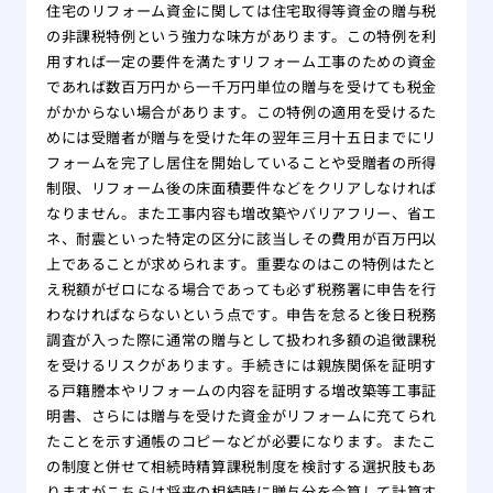
住宅のリフォーム資金に関しては住宅取得等資金の贈与税
の非課税特例という強力な味方があります。この特例を利
用すれば一定の要件を満たすリフォーム工事のための資金
であれば数百万円から一千万円単位の贈与を受けても税金
がかからない場合があります。この特例の適用を受けるた
めには受贈者が贈与を受けた年の翌年三月十五日までにリ
フォームを完了し居住を開始していることや受贈者の所得
制限、リフォーム後の床面積要件などをクリアしなければ
なりません。また工事内容も増改築やバリアフリー、省エ
ネ、耐震といった特定の区分に該当しその費用が百万円以
上であることが求められます。重要なのはこの特例はたと
え税額がゼロになる場合であっても必ず税務署に申告を行
わなければならないという点です。申告を怠ると後日税務
調査が入った際に通常の贈与として扱われ多額の追徴課税
を受けるリスクがあります。手続きには親族関係を証明す
る戸籍謄本やリフォームの内容を証明する増改築等工事証
明書、さらには贈与を受けた資金がリフォームに充てられ
たことを示す通帳のコピーなどが必要になります。またこ
の制度と併せて相続時精算課税制度を検討する選択肢もあ
りますがこちらは将来の相続時に贈与分を合算して計算す