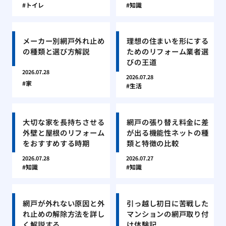
トイレ
知識
メーカー別網戸外れ止め
理想の住まいを形にする
の種類と選び方解説
ためのリフォーム業者選
びの王道
2026.07.28
2026.07.28
家
生活
大切な家を長持ちさせる
網戸の張り替え料金に差
外壁と屋根のリフォーム
が出る機能性ネットの種
をおすすめする時期
類と特徴の比較
2026.07.28
2026.07.27
知識
知識
網戸が外れない原因と外
引っ越し初日に苦戦した
れ止めの解除方法を詳し
マンションの網戸取り付
く解説する
け体験記