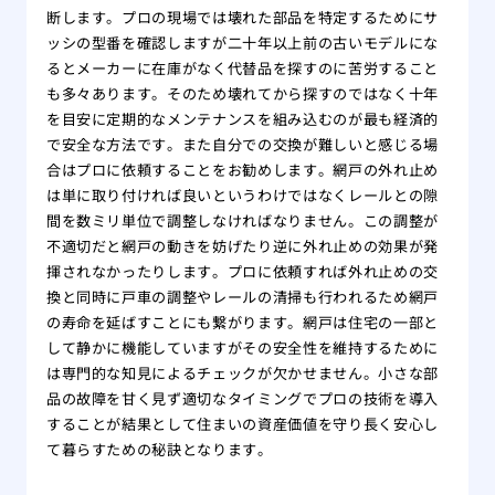
断します。プロの現場では壊れた部品を特定するためにサ
ッシの型番を確認しますが二十年以上前の古いモデルにな
るとメーカーに在庫がなく代替品を探すのに苦労すること
も多々あります。そのため壊れてから探すのではなく十年
を目安に定期的なメンテナンスを組み込むのが最も経済的
で安全な方法です。また自分での交換が難しいと感じる場
合はプロに依頼することをお勧めします。網戸の外れ止め
は単に取り付ければ良いというわけではなくレールとの隙
間を数ミリ単位で調整しなければなりません。この調整が
不適切だと網戸の動きを妨げたり逆に外れ止めの効果が発
揮されなかったりします。プロに依頼すれば外れ止めの交
換と同時に戸車の調整やレールの清掃も行われるため網戸
の寿命を延ばすことにも繋がります。網戸は住宅の一部と
して静かに機能していますがその安全性を維持するために
は専門的な知見によるチェックが欠かせません。小さな部
品の故障を甘く見ず適切なタイミングでプロの技術を導入
することが結果として住まいの資産価値を守り長く安心し
て暮らすための秘訣となります。