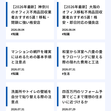
【2026年最新】神奈川
【2026年最新】大阪の
のオフィス不用品回収業
オフィス移転不用品回収
者おすすめ5選！移転・
業者おすすめ5選！格
閉鎖に強い格安店
安・即日対応の優良店
2026.08.04
2026.08.04
知識
知識
マンションの網戸を確実
和室から洋室へ六畳の畳
にはめるための基本手順
をフローリングに替える
と注意点
際の隠れた費用と工法
2026.07.31
2026.07.31
知識
生活
洗面所やトイレの壁紙を
四百万円のリフォーム予
自分で貼り替える際の注
算でどこまで理想の住ま
意点
いに近づけるか
2026.07.31
2026.07.29