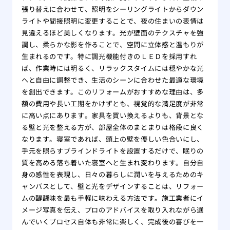
張り替えに合わせて、照明をシーリングライトからダウン
ライトや間接照明に変更することで、夜の住まいの表情は
見違えるほど美しくなります。光が壁面のテクスチャを強
調し、柔らかな影を作ることで、空間に立体感と温もりが
生まれるのです。特に調光機能付きのＬＥＤを採用すれ
ば、作業時には明るく、リラックスタイムには穏やかな光
へと自由に調整でき、生活のシーンに合わせた最適な環境
を創出できます。このリフォームがおすすめな理由は、多
額の費用や長い工期をかけずとも、視覚的な満足度が非常
に高い点にあります。家具を買い換えるよりも、背景とな
る壁と光を整える方が、部屋全体のまとまりは格段に良く
なります。寝室であれば、頭上の壁を優しい色合いにし、
手元を照らすブラインドライトを設置するだけで、眠りの
質を高める落ち着いた寝室へと生まれ変わります。自分自
身の感性を表現し、日々の暮らしに潤いを与えるためのキ
ャンバスとして、壁と光をデザインすることは、リフォー
ムの醍醐味を最も手軽に味わえる方法です。施工業者にイ
メージ写真を伝え、プロのアドバイスを取り入れながら選
んでいくプロセス自体も非常に楽しく、完成後の喜びを一