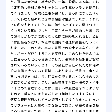
た。選んだ会社は、構造部分に十年、設備には五年、そし
て定期的な無料点検をセットにした手厚いプランを提示し
てくれました。実際に工事が完了し、真っ新になったキッ
チンで料理を始めたときの高揚感は格別でしたが、それ以
上に私を支えてくれたのは、何かあればすぐに駆けつけて
くれるという確約でした。工事から一年が経過した頃、扉
の建付けがわずかに悪くなった際に連絡を入れると、翌日
には担当者が訪れ、保証の範囲内で迅速に調整を行ってく
れました。このとき、単なる書類上の約束ではなく、生き
たサポートが存在することを実感し、この会社を選んで本
当に良かったと心から感じました。長期の保証期間が設定
されているということは、その会社が自社の技術力に絶対
的な自信を持っている証拠でもあります。手抜き工事や未
熟な技術であれば、長い期間を保証することは会社のリス
クになるからです。また、保証書を丁寧に一冊のファイル
にまとめて管理することは、住まいの履歴書を作るような
もので、将来的に家を売却したり譲渡したりする際にも、
適切な管理が行われてきた証明として役立ちます。住まい
のリフォームは人生の大きな節目であり、多額の資金を投
じる決断です。だからこそ、目に見える仕上がりの美しさ