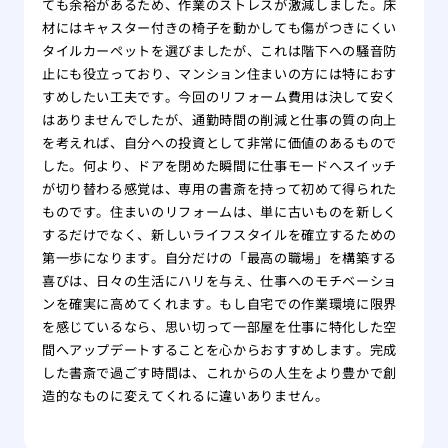
ても余裕があるため、作業のストレスが激減しました。床
材にはキャスター付きの椅子を動かしても傷がつきにくい
タイルカーペットを選びましたが、これは階下への騒音防
止にも役立っており、マンション住まいの方には特におす
すめしたい工夫です。今回のリフォーム費用は決して安く
はありませんでしたが、通勤時間の削減と仕事の質の向上
を考えれば、自分への投資として非常に価値のあるもので
した。何より、ドアを閉めた瞬間に仕事モードへスイッチ
が切り替わる感覚は、専用の書斎を持って初めて得られた
ものです。住まいのリフォームは、単に古いものを新しく
するだけでなく、新しいライフスタイルを確立するための
第一歩になります。自分だけの「最高の職場」を構築する
喜びは、日々の生活にハリを与え、仕事へのモチベーショ
ンを確実に高めてくれます。もし自宅での作業環境に限界
を感じているなら、思い切って一部屋を仕事に特化した空
間へアップデートすることを心からおすすめします。完成
した書斎で過ごす時間は、これからの人生をより豊かで創
造的なものに変えてくれるに違いありません。