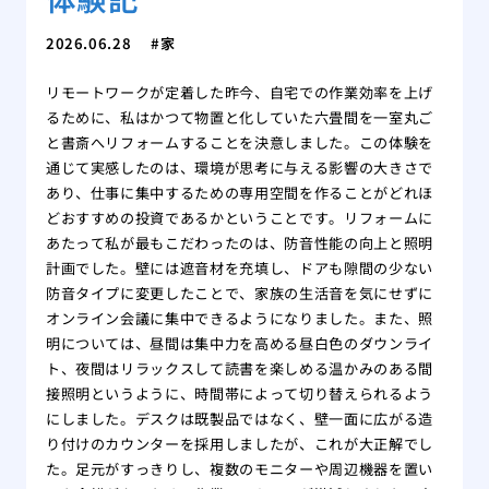
2026.06.28
家
リモートワークが定着した昨今、自宅での作業効率を上げ
るために、私はかつて物置と化していた六畳間を一室丸ご
と書斎へリフォームすることを決意しました。この体験を
通じて実感したのは、環境が思考に与える影響の大きさで
あり、仕事に集中するための専用空間を作ることがどれほ
どおすすめの投資であるかということです。リフォームに
あたって私が最もこだわったのは、防音性能の向上と照明
計画でした。壁には遮音材を充填し、ドアも隙間の少ない
防音タイプに変更したことで、家族の生活音を気にせずに
オンライン会議に集中できるようになりました。また、照
明については、昼間は集中力を高める昼白色のダウンライ
ト、夜間はリラックスして読書を楽しめる温かみのある間
接照明というように、時間帯によって切り替えられるよう
にしました。デスクは既製品ではなく、壁一面に広がる造
り付けのカウンターを採用しましたが、これが大正解でし
た。足元がすっきりし、複数のモニターや周辺機器を置い