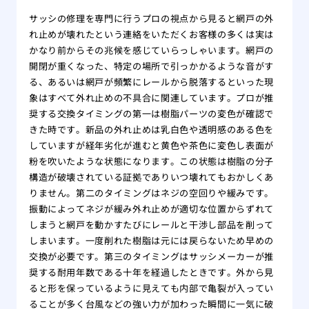
サッシの修理を専門に行うプロの視点から見ると網戸の外
れ止めが壊れたという連絡をいただくお客様の多くは実は
かなり前からその兆候を感じていらっしゃいます。網戸の
開閉が重くなった、特定の場所で引っかかるような音がす
る、あるいは網戸が頻繁にレールから脱落するといった現
象はすべて外れ止めの不具合に関連しています。プロが推
奨する交換タイミングの第一は樹脂パーツの変色が確認で
きた時です。新品の外れ止めは乳白色や透明感のある色を
していますが経年劣化が進むと黄色や茶色に変色し表面が
粉を吹いたような状態になります。この状態は樹脂の分子
構造が破壊されている証拠でありいつ壊れてもおかしくあ
りません。第二のタイミングはネジの空回りや緩みです。
振動によってネジが緩み外れ止めが適切な位置からずれて
しまうと網戸を動かすたびにレールと干渉し部品を削って
しまいます。一度削れた樹脂は元には戻らないため早めの
交換が必要です。第三のタイミングはサッシメーカーが推
奨する耐用年数である十年を経過したときです。外から見
ると形を保っているように見えても内部で亀裂が入ってい
ることが多く台風などの強い力が加わった瞬間に一気に破