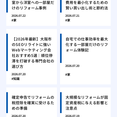
室から洋室への一部屋だ
費用を最小化するための
けのリフォーム事例
賢い買い出し術と節約法
2026.07.22
2026.07.21
家
家
【2026年最新】大阪市
自宅での仕事効率を最大
のSEOリライトに強い
化する一部屋だけのリフ
Webマーケティング会
ォーム体験記
社おすすめ5選｜順位停
滞を打破する専門会社の
選び方
2026.07.20
2026.07.20
家
知識
確定申告でリフォームの
大規模なリフォームが固
税控除を確実に受けるた
定資産税に与える影響と
めの準備
注意点
2026.07.20
2026.07.19