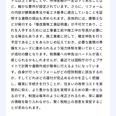
トル以上であることや、所得金額が一定以下であることな
ど、細かな要件が設定されています。さらに、リフォーム
の内容が建築基準法や省エネ基準に適合していることを証
明する書類の提出も求められます。具体的には、建築士な
どが発行する「増改築等工事証明書」が不可欠であり、こ
れを入手するためには工事着工前や施工中の写真が必要に
なる場合もあります。施工業者に対して、確定申告を行う
予定であることをあらかじめ伝えておき、必要な書類の準
備をスムーズに進められるよう協力体制を築いておくこと
が成功の鍵となります。税務署への申告はハードルが高く
感じられるかもしれませんが、最近では国税庁のウェブサ
イトで計算や書類作成が簡単に行えるようになっていま
す。自身が行ったリフォームがどの控除制度に該当するの
か、そしてどれほどの還付が見込めるのかを正しく把握
し、確実に手続きを行うことが、住まいの改修コストを実
質的に抑え、より豊かな生活を実現するための第一歩とな
るのです。制度は毎年のように改正されるため、常に最新
の情報を取り入れながら、賢く税制上の恩恵を享受するこ
とが求められます。