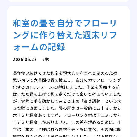
和室の畳を自分でフローリ
ングに作り替えた週末リフ
ォームの記録
2026.06.22
家
長年使い続けてきた和室を現代的な洋室へと変えるため、
思い切って六畳間の畳を撤去し、自分の力でフローリング
化するDIYリフォームに挑戦しました。作業を開始する前
は、ただ畳を上げて板を敷くだけで良いと考えていました
が、実際に手を動かしてみると床の「高さ調整」という大
きな壁に直面しました。畳の厚さは一般的に五十ミリから
六十ミリ程度ありますが、フローリング材は十二ミリから
十五ミリ程度しかありません。この差を埋めるために、ま
ずは「根太」と呼ばれる角材を等間隔に並べ、その間に断
熱材を敷き詰める作業から始まりました。この下地作りこ