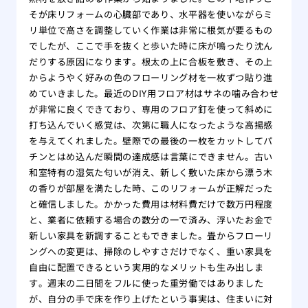
そが床リフォームの心臓部であり、水平器を使いながらミ
リ単位で高さを調整していく作業は非常に根気が要るもの
でしたが、ここで手を抜くと歩いた時に床が鳴ったり沈ん
だりする原因になります。根太の上に合板を敷き、その上
からようやく好みの色のフローリング材を一枚ずつ貼り進
めていきました。最近のDIY用フロア材はサネの噛み合わせ
が非常に良くできており、専用のフロア釘を使って斜めに
打ち込んでいく感覚は、次第に職人になったような高揚感
を与えてくれました。壁際での最後の一枚をカットしてパ
チンとはめ込んだ瞬間の達成感は言葉にできません。古い
和室特有の湿気た匂いが消え、新しく敷いた床から漂う木
の香りが部屋を満たした時、このリフォームが正解だった
と確信しました。かかった費用は材料費だけで数万円程度
と、業者に依頼する場合の数分の一で済み、浮いたお金で
新しい家具を新調することもできました。畳からフローリ
ングへの変更は、掃除のしやすさだけでなく、重い家具を
自由に配置できるという実用的なメリットも生み出しま
す。週末の二日間をフルに使った重労働ではありました
が、自分の手で床を作り上げたという事実は、住まいに対