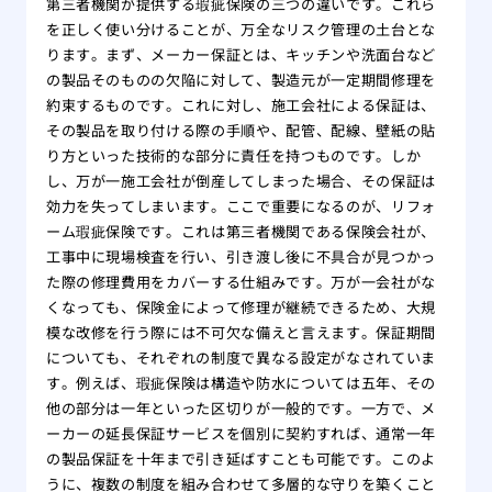
第三者機関が提供する瑕疵保険の三つの違いです。これら
を正しく使い分けることが、万全なリスク管理の土台とな
ります。まず、メーカー保証とは、キッチンや洗面台など
の製品そのものの欠陥に対して、製造元が一定期間修理を
約束するものです。これに対し、施工会社による保証は、
その製品を取り付ける際の手順や、配管、配線、壁紙の貼
り方といった技術的な部分に責任を持つものです。しか
し、万が一施工会社が倒産してしまった場合、その保証は
効力を失ってしまいます。ここで重要になるのが、リフォ
ーム瑕疵保険です。これは第三者機関である保険会社が、
工事中に現場検査を行い、引き渡し後に不具合が見つかっ
た際の修理費用をカバーする仕組みです。万が一会社がな
くなっても、保険金によって修理が継続できるため、大規
模な改修を行う際には不可欠な備えと言えます。保証期間
についても、それぞれの制度で異なる設定がなされていま
す。例えば、瑕疵保険は構造や防水については五年、その
他の部分は一年といった区切りが一般的です。一方で、メ
ーカーの延長保証サービスを個別に契約すれば、通常一年
の製品保証を十年まで引き延ばすことも可能です。このよ
うに、複数の制度を組み合わせて多層的な守りを築くこと