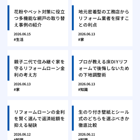
花粉やペット対策に役立
地元密着型の工務店から
つ多機能な網戸の取り替
リフォーム業者を探すこ
え事例の紹介
との利点
2026.06.15
2026.06.13
生活
家
親子二代で住み継ぐ家を
プロが教える床DIYリフ
守るリフォームローン金
ォームで後悔しないため
利の考え方
の下地調整術
2026.06.13
2026.06.13
家
知識
リフォームローンの金利
生のり付き壁紙とシール
を賢く選んで返済総額を
式のどちらを選ぶべきか
抑える秘訣
徹底比較
2026.06.12
2026.06.11
知識
知識