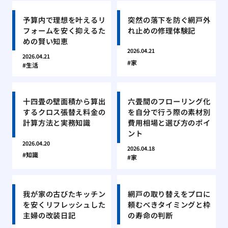
予算内で理想を叶えるリ
突然の落下を防ぐ網戸外
フォームを安く抑えるた
れ止めの修理体験記
めの賢い知恵
2026.04.21
2026.04.21
家
生活
十四畳の壁面積から算出
六畳間のフローリング化
するクロス張替え料金の
を自分で行う際の素材別
計算方法と実務知識
費用相場と選び方のポイ
ント
2026.04.20
2026.04.18
知識
家
我が家の古びたキッチン
網戸の取り替えをプロに
を安くリフレッシュした
頼むべきタイミングと枠
主婦の改装日記
の寿命の判断