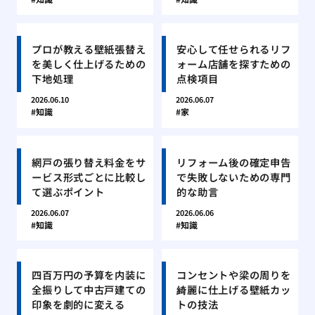
プロが教える壁紙張替え
安心して任せられるリフ
を美しく仕上げるための
ォーム店舗を探すための
下地処理
点検項目
2026.06.10
2026.06.07
知識
家
網戸の張り替え料金をサ
リフォーム後の確定申告
ービス形式ごとに比較し
で失敗しないための専門
て選ぶポイント
的な助言
2026.06.07
2026.06.06
知識
知識
四百万円の予算を内装に
コンセントや梁の周りを
全振りして中古戸建ての
綺麗に仕上げる壁紙カッ
印象を劇的に変える
トの技法