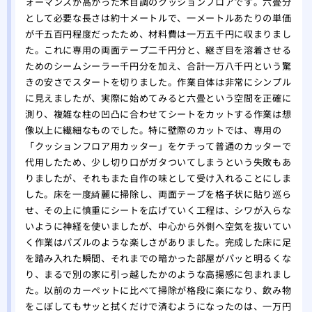
ォーマンスが高かった木目調のクッションフロアです。六畳分
として必要な長さは約十メートルで、一メートルあたりの単価
が千五百円程度だったため、材料費は一万五千円に収まりまし
た。これに専用の両面テープ二千円分と、継ぎ目を溶着させる
ためのシームシーラー千円分を加え、合計一万八千円という驚
きの安さでスタートを切りました。作業自体は非常にシンプル
に見えましたが、実際に始めてみると六畳という空間を正確に
測り、複雑な柱の凹凸に合わせてシートをカットする作業は想
像以上に繊細なものでした。特に壁際のカットでは、専用の
「クッションフロア用カッター」をケチって普通のカッターで
代用したため、少し切り口がガタついてしまうという失敗もあ
りましたが、それもまた自作の味として受け入れることにしま
した。床を一度綺麗に掃除し、両面テープを格子状に貼り巡ら
せ、その上に慎重にシートを広げていく工程は、シワが入らな
いように神経を使いましたが、中心から外側へ空気を抜いてい
く作業はパズルのような楽しさがありました。完成した床に足
を踏み入れた瞬間、それまでの暗かった部屋がパッと明るくな
り、まるで別の家に引っ越したかのような高揚感に包まれまし
た。以前のカーペットに比べて掃除が格段に楽になり、飲み物
をこぼしてもサッと拭くだけで済むようになったのは、一万円