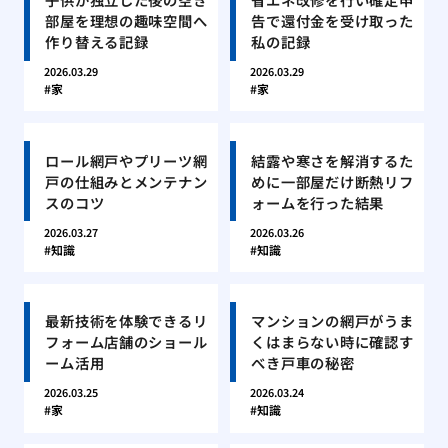
部屋を理想の趣味空間へ
告で還付金を受け取った
作り替える記録
私の記録
2026.03.29
2026.03.29
家
家
ロール網戸やプリーツ網
結露や寒さを解消するた
戸の仕組みとメンテナン
めに一部屋だけ断熱リフ
スのコツ
ォームを行った結果
2026.03.27
2026.03.26
知識
知識
最新技術を体験できるリ
マンションの網戸がうま
フォーム店舗のショール
くはまらない時に確認す
ーム活用
べき戸車の秘密
2026.03.25
2026.03.24
家
知識