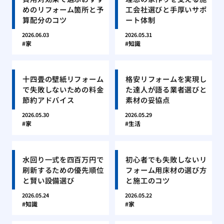
めのリフォーム箇所と予
工会社選びと手厚いサポ
算配分のコツ
ート体制
2026.06.03
2026.05.31
家
知識
十四畳の壁紙リフォーム
格安リフォームを実現し
で失敗しないための料金
た達人が語る業者選びと
節約アドバイス
素材の妥協点
2026.05.30
2026.05.29
家
生活
水回り一式を四百万円で
初心者でも失敗しないリ
刷新するための優先順位
フォーム用床材の選び方
と賢い設備選び
と施工のコツ
2026.05.24
2026.05.22
知識
家