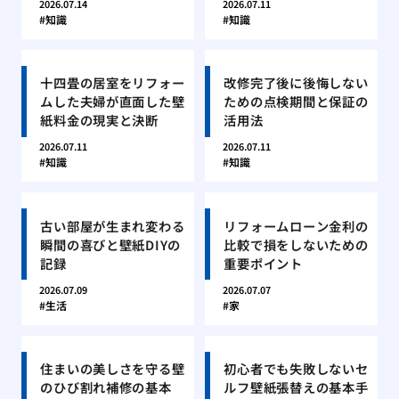
2026.07.14
2026.07.11
知識
知識
十四畳の居室をリフォー
改修完了後に後悔しない
ムした夫婦が直面した壁
ための点検期間と保証の
紙料金の現実と決断
活用法
2026.07.11
2026.07.11
知識
知識
古い部屋が生まれ変わる
リフォームローン金利の
瞬間の喜びと壁紙DIYの
比較で損をしないための
記録
重要ポイント
2026.07.09
2026.07.07
生活
家
住まいの美しさを守る壁
初心者でも失敗しないセ
のひび割れ補修の基本
ルフ壁紙張替えの基本手