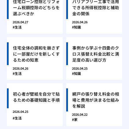
住宅ローン控除とリフォ
バリアフリー工事で活用
ーム税額控除のどちらを
できる所得税控除と補助
選ぶべきか
金の関係
2026.04.27
2026.04.26
生活
知識
住宅全体の調和を崩さず
事例から学ぶ十四畳のク
に一部屋だけを新しくす
ロス張替え料金比較と満
るための知恵
足度の高い選び方
2026.04.26
2026.04.25
生活
知識
初心者が壁紙を自分で貼
網戸の張り替え料金の相
るための基礎知識と手順
場と費用が決まる仕組み
を解説
2026.04.25
2026.04.22
生活
家