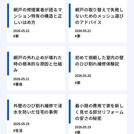
網戸の修理業者が語るマ
網戸の取り替えで失敗し
ンション特有の構造と正
ないためのメッシュ選び
しいはめ方
のアドバイス
2026.05.22
2026.05.21
家
家
網戸の外れ止めが壊れた
初めて挑戦した室内の壁
時の根本的な原因と仕組
のひび割れ補修体験記
み
2026.05.20
2026.05.21
家
害虫
外壁のひび割れ補修で浸
最小限の費用で家を新し
水を防いだ住宅の事例
く見せる部分リフォーム
の安さの秘密
2026.05.19
2026.05.19
生活
家