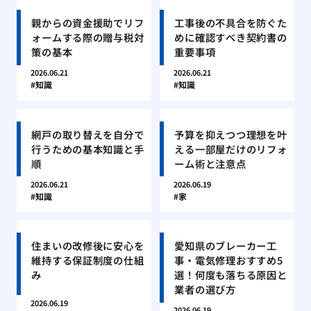
親からの資金援助でリフ
工事後の不具合を防ぐた
ォームする際の贈与税対
めに確認すべき契約書の
策の基本
重要事項
2026.06.21
2026.06.21
知識
知識
網戸の取り替えを自分で
予算を抑えつつ理想を叶
行うための基本知識と手
える一部屋だけのリフォ
順
ーム術と注意点
2026.06.21
2026.06.19
知識
家
住まいの改修後に安心を
愛知県のブレーカー工
維持する保証制度の仕組
事・電気修理おすすめ5
み
選！何度も落ちる原因と
業者の選び方
2026.06.19
2026.06.19