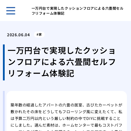
一万円台で実現したクッションフロアによる六畳間セル
フリフォーム体験記
自分
選ぶ
2026.06.04
家
我が
た日
一万円台で実現したクッショ
網戸
ンフロアによる六畳間セルフ
の注
調整
リフォーム体験記
る便
市営
が払
後悔
フォ
築年数の経過したアパートの六畳の居室、古びたカーペットが
敷かれたその床をどうしてもフローリング風に変えたくて、私
マン
は予算二万円以内という厳しい制約の中でDIYに挑戦すること
くれ
にしました。選んだ素材は、ホームセンターで最もコストパフ