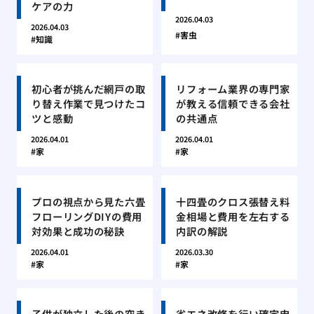
ケアの力
2026.04.03
2026.04.03
害虫
知識
初心者が挑んだ網戸の取
リフォーム業界の専門家
り替え作業で見つけたコ
が教える信頼できる会社
ツと感動
の共通点
2026.04.01
2026.04.01
家
家
プロの視点から見た六畳
十四畳のクロス張替え料
フローリングDIYの費用
金相場と費用を左右する
対効果と成功の秘訣
内訳の解説
2026.04.01
2026.03.30
家
家
子供が独立した後の空き
省エネ改修を行い確定申