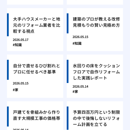
大手ハウスメーカーと地
建築のプロが教える改修
元のリフォーム業者を比
見積もりの賢い見極め方
較する視点
2026.05.15
2026.05.17
知識
知識
自分で直せるひび割れと
水回りの床をクッション
プロに任せるべき基準
フロアで自作リフォーム
した実践レポート
2026.05.15
2026.05.14
家
家
戸建てを骨組みから作り
予算四百万円という制限
直す大規模工事の価格帯
の中で後悔しないリフォ
ーム計画を立てる
2026.05.14