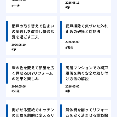
2026.05.11
生活
家
網戸の取り替えで住まい
網戸掃除で気づいた外れ
の風通しを改善し快適な
止めの破損と対処法
夏を過ごす工夫
2026.05.09
2026.05.10
害虫
家
床の色を変えて部屋を広
高層マンションでの網戸
く見せるDIYリフォーム
脱落を防ぐ安全な取り付
の効果と楽しみ
け方法の解説
2026.05.06
2026.05.02
知識
家
剥がせる壁紙でキッチン
解体費を削ってリフォー
の印象を劇的に変えるリ
ムを安く済ませる重ね貼