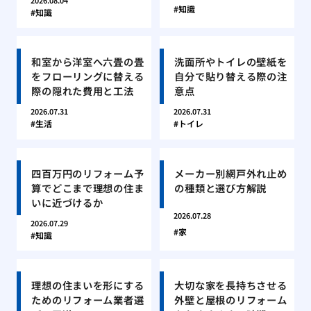
2026.08.04
知識
知識
和室から洋室へ六畳の畳
洗面所やトイレの壁紙を
をフローリングに替える
自分で貼り替える際の注
際の隠れた費用と工法
意点
2026.07.31
2026.07.31
生活
トイレ
四百万円のリフォーム予
メーカー別網戸外れ止め
算でどこまで理想の住ま
の種類と選び方解説
いに近づけるか
2026.07.28
2026.07.29
家
知識
理想の住まいを形にする
大切な家を長持ちさせる
ためのリフォーム業者選
外壁と屋根のリフォーム