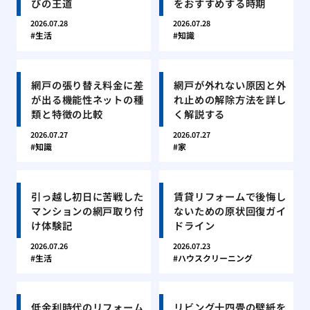
びの王道
をおすすめする時期
2026.07.28
2026.07.28
生活
知識
網戸の張り替え料金に差
網戸が外れない原因と外
が出る機能性ネットの種
れ止めの解除方法を詳し
類と特徴の比較
く解説する
2026.07.27
2026.07.27
知識
家
引っ越し初日に苦戦した
賃貸リフォームで後悔し
マンションの網戸取り付
ないための原状回復ガイ
け体験記
ドライン
2026.07.26
2026.07.23
生活
ハウスクリーニング
低金利時代のリフォーム
リビング十四畳の壁紙を