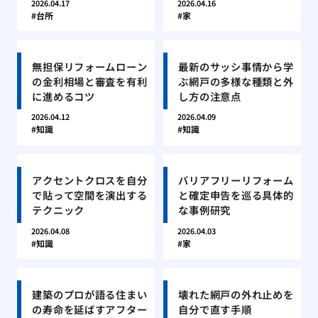
2026.04.17
2026.04.16
台所
家
無担保リフォームローン
最新のサッシ事情から学
の金利相場と審査を有利
ぶ網戸の多様な種類と外
に進めるコツ
し方の注意点
2026.04.12
2026.04.09
知識
知識
アクセントクロスを自分
バリアフリーリフォーム
で貼って空間を演出する
と確定申告を巡る具体的
テクニック
な事例研究
2026.04.08
2026.04.03
知識
家
建築のプロが語る住まい
壊れた網戸の外れ止めを
の寿命を延ばすアフター
自分で直す手順