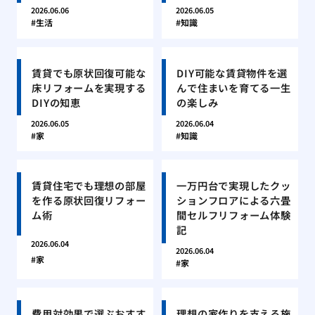
2026.06.06
2026.06.05
生活
知識
賃貸でも原状回復可能な
DIY可能な賃貸物件を選
床リフォームを実現する
んで住まいを育てる一生
DIYの知恵
の楽しみ
2026.06.05
2026.06.04
家
知識
賃貸住宅でも理想の部屋
一万円台で実現したクッ
を作る原状回復リフォー
ションフロアによる六畳
ム術
間セルフリフォーム体験
記
2026.06.04
2026.06.04
家
家
費用対効果で選ぶおすす
理想の家作りを支える施