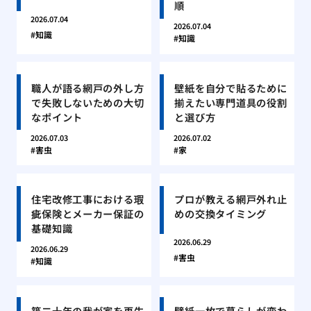
順
2026.07.04
2026.07.04
知識
知識
職人が語る網戸の外し方
壁紙を自分で貼るために
で失敗しないための大切
揃えたい専門道具の役割
なポイント
と選び方
2026.07.03
2026.07.02
害虫
家
住宅改修工事における瑕
プロが教える網戸外れ止
疵保険とメーカー保証の
めの交換タイミング
基礎知識
2026.06.29
2026.06.29
害虫
知識
築二十年の我が家を再生
壁紙一枚で暮らしが変わ