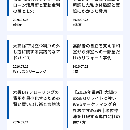
ローン活用術と変動金利
新調した私の体験記と実
の落とし穴
際にかかった費用
2026.07.23
2026.07.23
知識
浴室
大掃除で役立つ網戸の外
高齢者の自立を支える和
し方に関する実践的なア
室から洋室への一部屋だ
ドバイス
けのリフォーム事例
2026.07.23
2026.07.22
ハウスクリーニング
家
六畳DIYフローリングの
【2026年最新】大阪市
費用を最小化するための
のSEOリライトに強い
賢い買い出し術と節約法
Webマーケティング会
社おすすめ5選｜順位停
滞を打破する専門会社の
選び方
2026.07.21