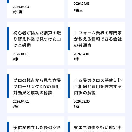
2026.04.03
2026.04.03
害虫
知識
初心者が挑んだ網戸の取
リフォーム業界の専門家
り替え作業で見つけたコ
が教える信頼できる会社
ツと感動
の共通点
2026.04.01
2026.04.01
家
家
プロの視点から見た六畳
十四畳のクロス張替え料
フローリングDIYの費用
金相場と費用を左右する
対効果と成功の秘訣
内訳の解説
2026.04.01
2026.03.30
家
家
子供が独立した後の空き
省エネ改修を行い確定申