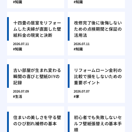
知識
知識
十四畳の居室をリフォー
改修完了後に後悔しない
ムした夫婦が直面した壁
ための点検期間と保証の
紙料金の現実と決断
活用法
2026.07.11
2026.07.11
知識
知識
古い部屋が生まれ変わる
リフォームローン金利の
瞬間の喜びと壁紙DIYの
比較で損をしないための
記録
重要ポイント
2026.07.09
2026.07.07
生活
家
住まいの美しさを守る壁
初心者でも失敗しないセ
のひび割れ補修の基本
ルフ壁紙張替えの基本手
順