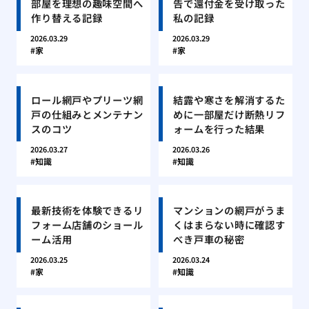
部屋を理想の趣味空間へ
告で還付金を受け取った
作り替える記録
私の記録
2026.03.29
2026.03.29
家
家
ロール網戸やプリーツ網
結露や寒さを解消するた
戸の仕組みとメンテナン
めに一部屋だけ断熱リフ
スのコツ
ォームを行った結果
2026.03.27
2026.03.26
知識
知識
最新技術を体験できるリ
マンションの網戸がうま
フォーム店舗のショール
くはまらない時に確認す
ーム活用
べき戸車の秘密
2026.03.25
2026.03.24
家
知識