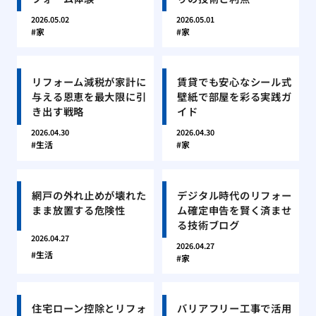
2026.05.02
2026.05.01
家
家
リフォーム減税が家計に
賃貸でも安心なシール式
与える恩恵を最大限に引
壁紙で部屋を彩る実践ガ
き出す戦略
イド
2026.04.30
2026.04.30
生活
家
網戸の外れ止めが壊れた
デジタル時代のリフォー
まま放置する危険性
ム確定申告を賢く済ませ
る技術ブログ
2026.04.27
2026.04.27
生活
家
住宅ローン控除とリフォ
バリアフリー工事で活用