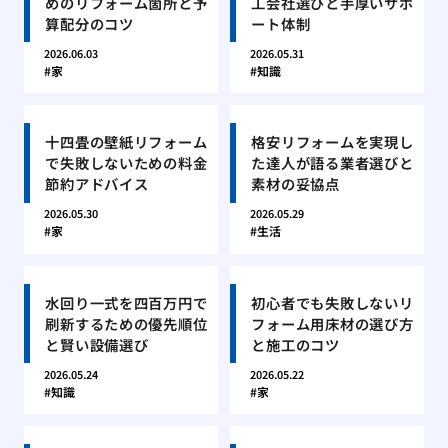
めのリフォーム箇所と予
工会社選びと手厚いサポ
算配分のコツ
ート体制
2026.06.03
2026.05.31
家
知識
十四畳の壁紙リフォーム
格安リフォームを実現し
で失敗しないための料金
た達人が語る業者選びと
節約アドバイス
素材の妥協点
2026.05.30
2026.05.29
家
生活
水回り一式を四百万円で
初心者でも失敗しないリ
刷新するための優先順位
フォーム用床材の選び方
と賢い設備選び
と施工のコツ
2026.05.24
2026.05.22
知識
家