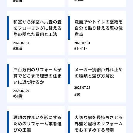
知識
和室から洋室へ六畳の畳
洗面所やトイレの壁紙を
をフローリングに替える
自分で貼り替える際の注
際の隠れた費用と工法
意点
2026.07.31
2026.07.31
生活
トイレ
四百万円のリフォーム予
メーカー別網戸外れ止め
算でどこまで理想の住ま
の種類と選び方解説
いに近づけるか
2026.07.28
2026.07.29
家
知識
理想の住まいを形にする
大切な家を長持ちさせる
ためのリフォーム業者選
外壁と屋根のリフォーム
びの王道
をおすすめする時期