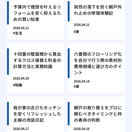
予算内で理想を叶えるリ
突然の落下を防ぐ網戸外
フォームを安く抑えるた
れ止めの修理体験記
めの賢い知恵
2026.04.21
2026.04.21
家
生活
十四畳の壁面積から算出
六畳間のフローリング化
するクロス張替え料金の
を自分で行う際の素材別
計算方法と実務知識
費用相場と選び方のポイ
ント
2026.04.20
2026.04.18
知識
家
我が家の古びたキッチン
網戸の取り替えをプロに
を安くリフレッシュした
頼むべきタイミングと枠
主婦の改装日記
の寿命の判断
2026.04.17
2026.04.16