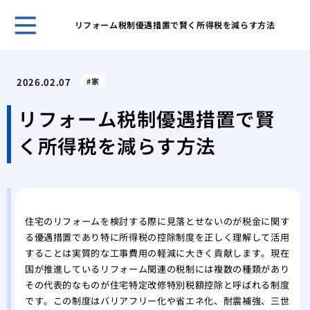
リフォーム税制優遇措置で賢く所得税を減らす方法
自分
選ぶ
2026.02.07
家
我が
た日
リフォーム税制優遇措置で賢
網戸
く所得税を減らす方法
の注
調整
る便
市営
が払
住宅のリフォームを検討する際に見落とせないのが税金に関す
後悔
る優遇措置であり特に所得税の控除制度を正しく理解して活用
フォ
することは実質的な工事費用の軽減に大きく貢献します。現在
マン
国が推進しているリフォーム関連の税制には複数の種類があり
くれ
その代表的なものが住宅特定改修特別税額控除と呼ばれる制度
です。この制度はバリアフリー化や省エネ化、耐震補強、三世