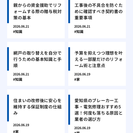
親からの資金援助でリフ
工事後の不具合を防ぐた
ォームする際の贈与税対
めに確認すべき契約書の
策の基本
重要事項
2026.06.21
2026.06.21
知識
知識
網戸の取り替えを自分で
予算を抑えつつ理想を叶
行うための基本知識と手
える一部屋だけのリフォ
順
ーム術と注意点
2026.06.21
2026.06.19
知識
家
住まいの改修後に安心を
愛知県のブレーカー工
維持する保証制度の仕組
事・電気修理おすすめ5
み
選！何度も落ちる原因と
業者の選び方
2026.06.19
2026.06.19
家
家