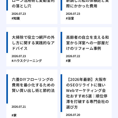
ローン活用術と変動金利
新調した私の体験記と実
の落とし穴
際にかかった費用
2026.07.23
2026.07.23
知識
浴室
大掃除で役立つ網戸の外
高齢者の自立を支える和
し方に関する実践的なア
室から洋室への一部屋だ
ドバイス
けのリフォーム事例
2026.07.23
2026.07.22
ハウスクリーニング
家
六畳DIYフローリングの
【2026年最新】大阪市
費用を最小化するための
のSEOリライトに強い
賢い買い出し術と節約法
Webマーケティング会
社おすすめ5選｜順位停
滞を打破する専門会社の
選び方
2026.07.21
2026.07.20
家