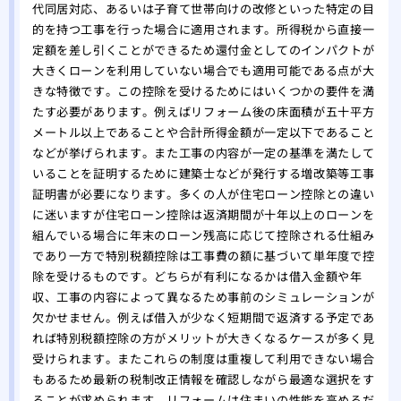
代同居対応、あるいは子育て世帯向けの改修といった特定の目
的を持つ工事を行った場合に適用されます。所得税から直接一
定額を差し引くことができるため還付金としてのインパクトが
大きくローンを利用していない場合でも適用可能である点が大
きな特徴です。この控除を受けるためにはいくつかの要件を満
たす必要があります。例えばリフォーム後の床面積が五十平方
メートル以上であることや合計所得金額が一定以下であること
などが挙げられます。また工事の内容が一定の基準を満たして
いることを証明するために建築士などが発行する増改築等工事
証明書が必要になります。多くの人が住宅ローン控除との違い
に迷いますが住宅ローン控除は返済期間が十年以上のローンを
組んでいる場合に年末のローン残高に応じて控除される仕組み
であり一方で特別税額控除は工事費の額に基づいて単年度で控
除を受けるものです。どちらが有利になるかは借入金額や年
収、工事の内容によって異なるため事前のシミュレーションが
欠かせません。例えば借入が少なく短期間で返済する予定であ
れば特別税額控除の方がメリットが大きくなるケースが多く見
受けられます。またこれらの制度は重複して利用できない場合
もあるため最新の税制改正情報を確認しながら最適な選択をす
ることが求められます。リフォームは住まいの性能を高めるだ