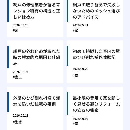
網戸の修理業者が語るマ
網戸の取り替えで失敗し
ンション特有の構造と正
ないためのメッシュ選び
しいはめ方
のアドバイス
2026.05.22
2026.05.21
家
家
網戸の外れ止めが壊れた
初めて挑戦した室内の壁
時の根本的な原因と仕組
のひび割れ補修体験記
み
2026.05.20
2026.05.21
家
害虫
外壁のひび割れ補修で浸
最小限の費用で家を新し
水を防いだ住宅の事例
く見せる部分リフォーム
の安さの秘密
2026.05.19
2026.05.19
生活
家