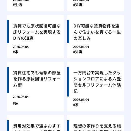
生活
知識
賃貸でも原状回復可能な
DIY可能な賃貸物件を選
床リフォームを実現する
んで住まいを育てる一生
DIYの知恵
の楽しみ
2026.06.05
2026.06.04
家
知識
賃貸住宅でも理想の部屋
一万円台で実現したクッ
を作る原状回復リフォー
ションフロアによる六畳
ム術
間セルフリフォーム体験
記
2026.06.04
2026.06.04
家
家
費用対効果で選ぶおすす
理想の家作りを支える施