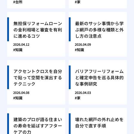
台所
家
無担保リフォームローン
最新のサッシ事情から学
の金利相場と審査を有利
ぶ網戸の多様な種類と外
に進めるコツ
し方の注意点
2026.04.12
2026.04.09
知識
知識
アクセントクロスを自分
バリアフリーリフォーム
で貼って空間を演出する
と確定申告を巡る具体的
テクニック
な事例研究
2026.04.08
2026.04.03
知識
家
建築のプロが語る住まい
壊れた網戸の外れ止めを
の寿命を延ばすアフター
自分で直す手順
ケアの力