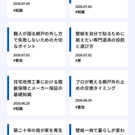
2026.07.04
2026.07.04
知識
知識
職人が語る網戸の外し方
壁紙を自分で貼るために
で失敗しないための大切
揃えたい専門道具の役割
なポイント
と選び方
2026.07.03
2026.07.02
害虫
家
住宅改修工事における瑕
プロが教える網戸外れ止
疵保険とメーカー保証の
めの交換タイミング
基礎知識
2026.06.29
2026.06.29
害虫
知識
築二十年の我が家を再生
壁紙一枚で暮らしが変わ