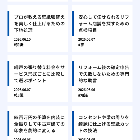
プロが教える壁紙張替え
安心して任せられるリフ
を美しく仕上げるための
ォーム店舗を探すための
下地処理
点検項目
2026.06.10
2026.06.07
知識
家
網戸の張り替え料金をサ
リフォーム後の確定申告
ービス形式ごとに比較し
で失敗しないための専門
て選ぶポイント
的な助言
2026.06.07
2026.06.06
知識
知識
四百万円の予算を内装に
コンセントや梁の周りを
全振りして中古戸建ての
綺麗に仕上げる壁紙カッ
印象を劇的に変える
トの技法
2026.06.06
2026.06.05