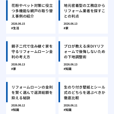
花粉やペット対策に役立
地元密着型の工務店から
つ多機能な網戸の取り替
リフォーム業者を探すこ
え事例の紹介
との利点
2026.06.15
2026.06.13
生活
家
親子二代で住み継ぐ家を
プロが教える床DIYリフ
守るリフォームローン金
ォームで後悔しないため
利の考え方
の下地調整術
2026.06.13
2026.06.13
家
知識
リフォームローンの金利
生のり付き壁紙とシール
を賢く選んで返済総額を
式のどちらを選ぶべきか
抑える秘訣
徹底比較
2026.06.12
2026.06.11
知識
知識