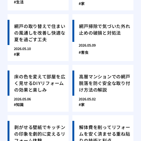
生活
家
網戸の取り替えで住まい
網戸掃除で気づいた外れ
の風通しを改善し快適な
止めの破損と対処法
夏を過ごす工夫
2026.05.09
2026.05.10
害虫
家
床の色を変えて部屋を広
高層マンションでの網戸
く見せるDIYリフォーム
脱落を防ぐ安全な取り付
の効果と楽しみ
け方法の解説
2026.05.06
2026.05.02
知識
家
剥がせる壁紙でキッチン
解体費を削ってリフォー
の印象を劇的に変えるリ
ムを安く済ませる重ね貼
フォーム体験
りの技術と利点