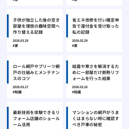
子供が独立した後の空き
省エネ改修を行い確定申
部屋を理想の趣味空間へ
告で還付金を受け取った
作り替える記録
私の記録
2026.03.29
2026.03.29
家
家
ロール網戸やプリーツ網
結露や寒さを解消するた
戸の仕組みとメンテナン
めに一部屋だけ断熱リフ
スのコツ
ォームを行った結果
2026.03.27
2026.03.26
知識
知識
最新技術を体験できるリ
マンションの網戸がうま
フォーム店舗のショール
くはまらない時に確認す
ーム活用
べき戸車の秘密