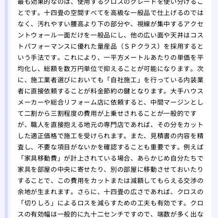
最も効果的なのは、使用するクロスのグレードを使い分けるこ
とです。十四畳の空間すべてを高級な一般品で仕上げるのでは
なく、汚れやすい腰高より下の部分や、視線が集中するアクセ
ントウォール一面だけを一般品にし、他の広い面や天井はコス
トパフォーマンスに優れた量産品（ＳＰクラス）を採用すると
いう手法です。これにより、一平方メートルあたりの単価を平
均化し、総額を数万円単位で抑えることが可能になります。次
に、施工業者選びにおいても「自社施工」を行っている内装業
者に直接依頼することが料金節約の鍵となります。大手ハウス
メーカーや総合リフォーム店に依頼すると、中間マージンとし
て二割から三割程度の費用が上乗せされることが一般的です
が、職人を直接抱える地元の専門店であれば、その分をカット
した適正価格で施工を受けられます。また、見積書の内容を精
査し、不要な項目がないかを確認することも重要です。例えば
「家具移動費」が計上されている場合、あらかじめ自分たちで
家具を部屋の中央に寄せたり、別の部屋に移動させておいたり
することで、この費用をカットまたは減額してもらえる交渉の
余地が生まれます。さらに、十四畳の広さであれば、クロスの
「切りしろ」によるロスを減らすための工夫も有効です。クロ
スの有効幅は一般的に九十二センチですので、端数が多く出な