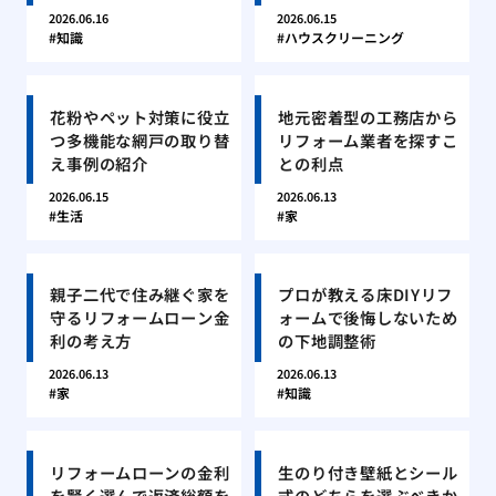
2026.06.16
2026.06.15
知識
ハウスクリーニング
花粉やペット対策に役立
地元密着型の工務店から
つ多機能な網戸の取り替
リフォーム業者を探すこ
え事例の紹介
との利点
2026.06.15
2026.06.13
生活
家
親子二代で住み継ぐ家を
プロが教える床DIYリフ
守るリフォームローン金
ォームで後悔しないため
利の考え方
の下地調整術
2026.06.13
2026.06.13
家
知識
リフォームローンの金利
生のり付き壁紙とシール
を賢く選んで返済総額を
式のどちらを選ぶべきか