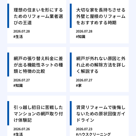
理想の住まいを形にする
大切な家を長持ちさせる
ためのリフォーム業者選
外壁と屋根のリフォーム
びの王道
をおすすめする時期
2026.07.28
2026.07.28
生活
知識
網戸の張り替え料金に差
網戸が外れない原因と外
が出る機能性ネットの種
れ止めの解除方法を詳し
類と特徴の比較
く解説する
2026.07.27
2026.07.27
知識
家
引っ越し初日に苦戦した
賃貸リフォームで後悔し
マンションの網戸取り付
ないための原状回復ガイ
け体験記
ドライン
2026.07.26
2026.07.23
生活
ハウスクリーニング