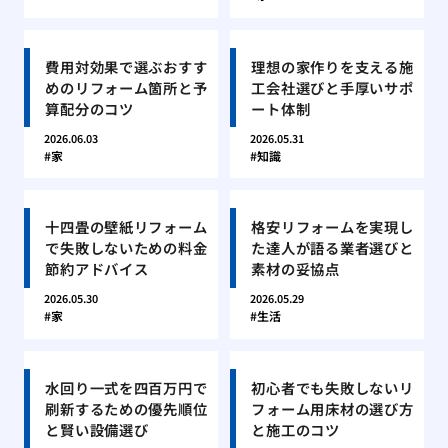
費用対効果で選ぶおすす
理想の家作りを支える施
めのリフォーム箇所と予
工会社選びと手厚いサポ
算配分のコツ
ート体制
2026.06.03
2026.05.31
家
知識
十四畳の壁紙リフォーム
格安リフォームを実現し
で失敗しないための料金
た達人が語る業者選びと
節約アドバイス
素材の妥協点
2026.05.30
2026.05.29
家
生活
水回り一式を四百万円で
初心者でも失敗しないリ
刷新するための優先順位
フォーム用床材の選び方
と賢い設備選び
と施工のコツ