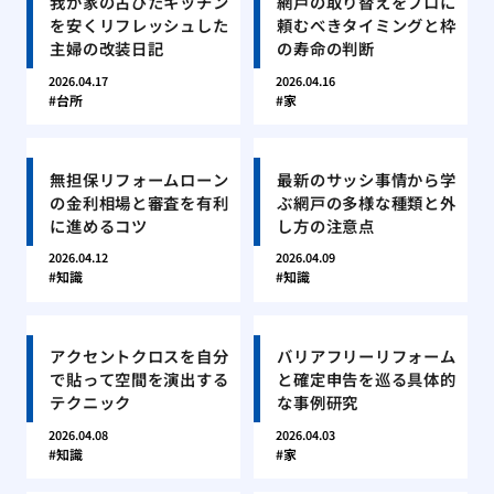
我が家の古びたキッチン
網戸の取り替えをプロに
を安くリフレッシュした
頼むべきタイミングと枠
主婦の改装日記
の寿命の判断
2026.04.17
2026.04.16
台所
家
無担保リフォームローン
最新のサッシ事情から学
の金利相場と審査を有利
ぶ網戸の多様な種類と外
に進めるコツ
し方の注意点
2026.04.12
2026.04.09
知識
知識
アクセントクロスを自分
バリアフリーリフォーム
で貼って空間を演出する
と確定申告を巡る具体的
テクニック
な事例研究
2026.04.08
2026.04.03
知識
家