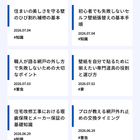
住まいの美しさを守る壁
初心者でも失敗しないセ
のひび割れ補修の基本
ルフ壁紙張替えの基本手
順
2026.07.04
2026.07.04
知識
知識
職人が語る網戸の外し方
壁紙を自分で貼るために
で失敗しないための大切
揃えたい専門道具の役割
なポイント
と選び方
2026.07.03
2026.07.02
害虫
家
住宅改修工事における瑕
プロが教える網戸外れ止
疵保険とメーカー保証の
めの交換タイミング
基礎知識
2026.06.29
2026.06.29
害虫
知識