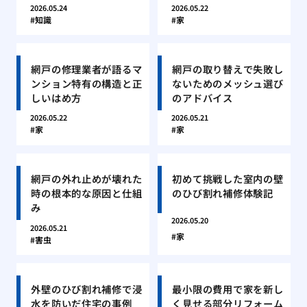
2026.05.24
2026.05.22
知識
家
網戸の修理業者が語るマ
網戸の取り替えで失敗し
ンション特有の構造と正
ないためのメッシュ選び
しいはめ方
のアドバイス
2026.05.22
2026.05.21
家
家
網戸の外れ止めが壊れた
初めて挑戦した室内の壁
時の根本的な原因と仕組
のひび割れ補修体験記
み
2026.05.20
2026.05.21
家
害虫
外壁のひび割れ補修で浸
最小限の費用で家を新し
水を防いだ住宅の事例
く見せる部分リフォーム