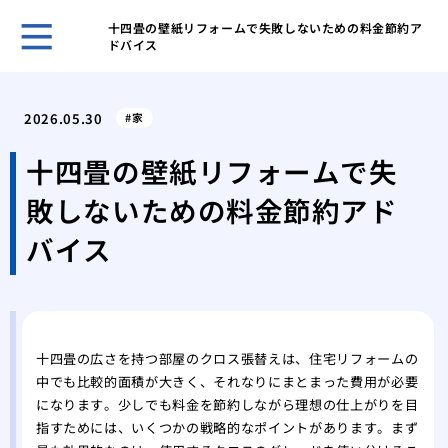
十四畳の壁紙リフォームで失敗しないための料金節約ア
ドバイス
自分
選ぶ
2026.05.30
家
我が
た日
十四畳の壁紙リフォームで失
網戸
敗しないための料金節約アド
の注
調整
バイス
る便
市営
が払
後悔
フォ
十四畳の広さを持つ部屋のクロス張替えは、住宅リフォームの
中でも比較的面積が大きく、それなりにまとまった費用が必要
マン
になります。少しでも料金を節約しながら理想の仕上がりを目
くれ
指すためには、いくつかの戦略的なポイントがあります。まず