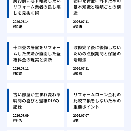
契約前に必ず確認したい
網戸を安全に外すための
リフォーム業者の良し悪
基本知識と種類ごとの構
しを見抜く術
造
2026.07.14
2026.07.11
知識
知識
十四畳の居室をリフォー
改修完了後に後悔しない
ムした夫婦が直面した壁
ための点検期間と保証の
紙料金の現実と決断
活用法
2026.07.11
2026.07.11
知識
知識
古い部屋が生まれ変わる
リフォームローン金利の
瞬間の喜びと壁紙DIYの
比較で損をしないための
記録
重要ポイント
2026.07.09
2026.07.07
生活
家