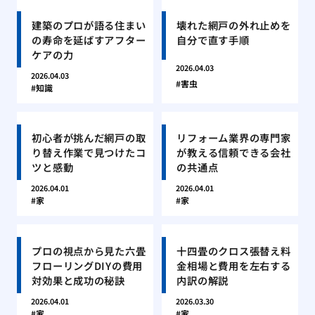
建築のプロが語る住まい
壊れた網戸の外れ止めを
の寿命を延ばすアフター
自分で直す手順
ケアの力
2026.04.03
2026.04.03
害虫
知識
初心者が挑んだ網戸の取
リフォーム業界の専門家
り替え作業で見つけたコ
が教える信頼できる会社
ツと感動
の共通点
2026.04.01
2026.04.01
家
家
プロの視点から見た六畳
十四畳のクロス張替え料
フローリングDIYの費用
金相場と費用を左右する
対効果と成功の秘訣
内訳の解説
2026.04.01
2026.03.30
家
家