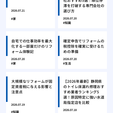
社おすすめ5選｜順位停
滞を打破する専門会社の
選び方
2026.07.21
2026.07.20
家
知識
自宅での仕事効率を最大
確定申告でリフォームの
化する一部屋だけのリフ
税控除を確実に受けるた
ォーム体験記
めの準備
2026.07.20
2026.07.20
家
生活
大規模なリフォームが固
【2026年最新】静岡県
定資産税に与える影響と
のトイレ床漏れ修理おす
注意点
すめ業者ランキング5
選！原因特定に強い水道
局指定店を比較
2026.07.19
2026.07.18
知識