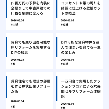
四百万円の予算を内装に
コンセントや梁の周りを
全振りして中古戸建ての
綺麗に仕上げる壁紙カッ
印象を劇的に変える
トの技法
2026.06.06
2026.06.05
生活
知識
賃貸でも原状回復可能な
DIY可能な賃貸物件を選
床リフォームを実現する
んで住まいを育てる一生
DIYの知恵
の楽しみ
2026.06.05
2026.06.04
家
知識
賃貸住宅でも理想の部屋
一万円台で実現したクッ
を作る原状回復リフォー
ションフロアによる六畳
ム術
間セルフリフォーム体験
記
2026.06.04
2026.06.04
家
家