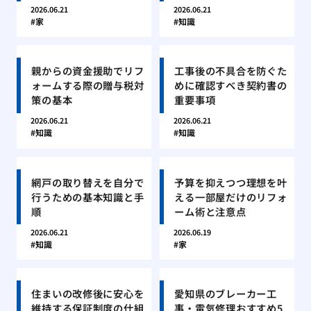
2026.06.21
2026.06.21
家
知識
親からの資金援助でリフ
工事後の不具合を防ぐた
ォームする際の贈与税対
めに確認すべき契約書の
策の基本
重要事項
2026.06.21
2026.06.21
知識
知識
網戸の取り替えを自分で
予算を抑えつつ理想を叶
行うための基本知識と手
える一部屋だけのリフォ
順
ーム術と注意点
2026.06.21
2026.06.19
知識
家
住まいの改修後に安心を
愛知県のブレーカー工
維持する保証制度の仕組
事・電気修理おすすめ5