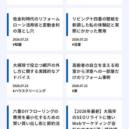
低金利時代のリフォーム
リビング十四畳の壁紙を
ローン活用術と変動金利
新調した私の体験記と実
の落とし穴
際にかかった費用
2026.07.23
2026.07.23
知識
浴室
大掃除で役立つ網戸の外
高齢者の自立を支える和
し方に関する実践的なア
室から洋室への一部屋だ
ドバイス
けのリフォーム事例
2026.07.23
2026.07.22
ハウスクリーニング
家
六畳DIYフローリングの
【2026年最新】大阪市
費用を最小化するための
のSEOリライトに強い
賢い買い出し術と節約法
Webマーケティング会