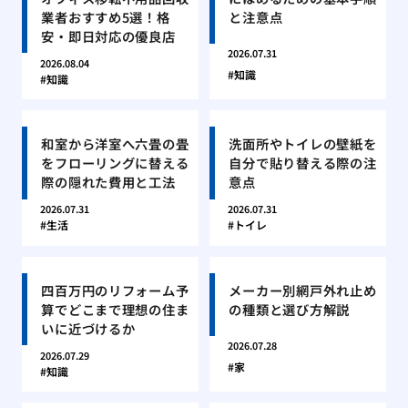
業者おすすめ5選！格
と注意点
安・即日対応の優良店
2026.07.31
2026.08.04
知識
知識
和室から洋室へ六畳の畳
洗面所やトイレの壁紙を
をフローリングに替える
自分で貼り替える際の注
際の隠れた費用と工法
意点
2026.07.31
2026.07.31
生活
トイレ
四百万円のリフォーム予
メーカー別網戸外れ止め
算でどこまで理想の住ま
の種類と選び方解説
いに近づけるか
2026.07.28
2026.07.29
家
知識