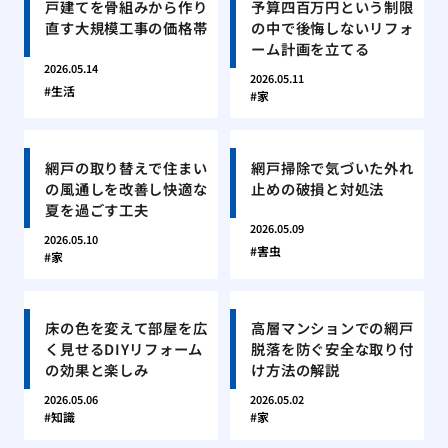
戸建てを骨組みから作り
予算四百万円という制限
直す大規模工事の価格帯
の中で後悔しないリフォ
ーム計画を立てる
2026.05.14
2026.05.11
生活
家
網戸の取り替えで住まい
網戸掃除で気づいた外れ
の風通しを改善し快適な
止めの破損と対処法
夏を過ごす工夫
2026.05.09
2026.05.10
害虫
家
床の色を変えて部屋を広
高層マンションでの網戸
く見せるDIYリフォーム
脱落を防ぐ安全な取り付
の効果と楽しみ
け方法の解説
2026.05.06
2026.05.02
知識
家