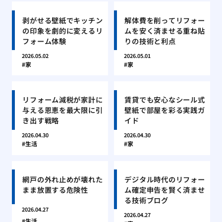
剥がせる壁紙でキッチン
解体費を削ってリフォー
の印象を劇的に変えるリ
ムを安く済ませる重ね貼
フォーム体験
りの技術と利点
2026.05.02
2026.05.01
家
家
リフォーム減税が家計に
賃貸でも安心なシール式
与える恩恵を最大限に引
壁紙で部屋を彩る実践ガ
き出す戦略
イド
2026.04.30
2026.04.30
生活
家
網戸の外れ止めが壊れた
デジタル時代のリフォー
まま放置する危険性
ム確定申告を賢く済ませ
る技術ブログ
2026.04.27
2026.04.27
生活