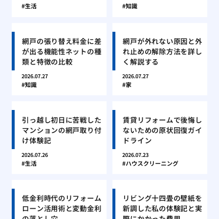
生活
知識
網戸の張り替え料金に差
網戸が外れない原因と外
が出る機能性ネットの種
れ止めの解除方法を詳し
類と特徴の比較
く解説する
2026.07.27
2026.07.27
知識
家
引っ越し初日に苦戦した
賃貸リフォームで後悔し
マンションの網戸取り付
ないための原状回復ガイ
け体験記
ドライン
2026.07.26
2026.07.23
生活
ハウスクリーニング
低金利時代のリフォーム
リビング十四畳の壁紙を
ローン活用術と変動金利
新調した私の体験記と実
の落とし穴
際にかかった費用