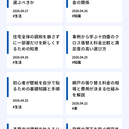
選ぶべきか
金の関係
2026.04.27
2026.04.26
生活
知識
住宅全体の調和を崩さず
事例から学ぶ十四畳のク
に一部屋だけを新しくす
ロス張替え料金比較と満
るための知恵
足度の高い選び方
2026.04.26
2026.04.25
生活
知識
初心者が壁紙を自分で貼
網戸の張り替え料金の相
るための基礎知識と手順
場と費用が決まる仕組み
を解説
2026.04.25
2026.04.22
生活
家
予算内で理想を叶えるリ
突然の落下を防ぐ網戸外