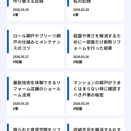
作り替える記録
私の記録
2026.03.29
2026.03.29
家
家
ロール網戸やプリーツ網
結露や寒さを解消するた
戸の仕組みとメンテナン
めに一部屋だけ断熱リフ
スのコツ
ォームを行った結果
2026.03.27
2026.03.26
知識
知識
最新技術を体験できるリ
マンションの網戸がうま
フォーム店舗のショール
くはまらない時に確認す
ーム活用
べき戸車の秘密
2026.03.25
2026.03.24
家
知識
限られた賃貸空間をリフ
収納不足を解消するおす