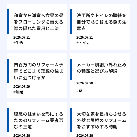
和室から洋室へ六畳の畳
洗面所やトイレの壁紙を
をフローリングに替える
自分で貼り替える際の注
際の隠れた費用と工法
意点
2026.07.31
2026.07.31
生活
トイレ
四百万円のリフォーム予
メーカー別網戸外れ止め
算でどこまで理想の住ま
の種類と選び方解説
いに近づけるか
2026.07.28
2026.07.29
家
知識
理想の住まいを形にする
大切な家を長持ちさせる
ためのリフォーム業者選
外壁と屋根のリフォーム
びの王道
をおすすめする時期
2026.07.28
2026.07.28