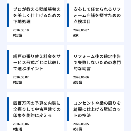
プロが教える壁紙張替え
安心して任せられるリフ
を美しく仕上げるための
ォーム店舗を探すための
下地処理
点検項目
2026.06.10
2026.06.07
知識
家
網戸の張り替え料金をサ
リフォーム後の確定申告
ービス形式ごとに比較し
で失敗しないための専門
て選ぶポイント
的な助言
2026.06.07
2026.06.06
知識
知識
四百万円の予算を内装に
コンセントや梁の周りを
全振りして中古戸建ての
綺麗に仕上げる壁紙カッ
印象を劇的に変える
トの技法
2026.06.06
2026.06.05
生活
知識