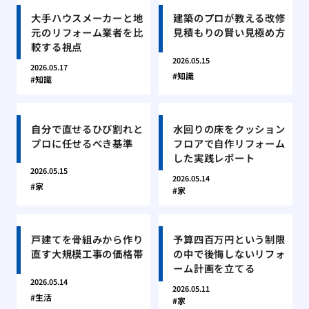
大手ハウスメーカーと地
建築のプロが教える改修
元のリフォーム業者を比
見積もりの賢い見極め方
較する視点
2026.05.15
2026.05.17
知識
知識
自分で直せるひび割れと
水回りの床をクッション
プロに任せるべき基準
フロアで自作リフォーム
した実践レポート
2026.05.15
2026.05.14
家
家
戸建てを骨組みから作り
予算四百万円という制限
直す大規模工事の価格帯
の中で後悔しないリフォ
ーム計画を立てる
2026.05.14
2026.05.11
生活
家