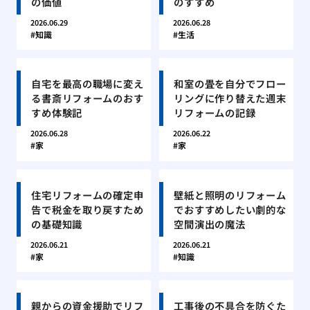
の価値
のすすめ
2026.06.29
2026.06.28
知識
生活
自宅を最高の職場に変え
和室の畳を自分でフロー
る書斎リフォームのおす
リングに作り替えた週末
すめ体験記
リフォームの記録
2026.06.28
2026.06.22
家
家
住宅リフォームの確定申
壁紙と照明のリフォーム
告で税金を取り戻すため
でおすすめしたい劇的な
の基礎知識
空間演出の魔法
2026.06.21
2026.06.21
家
知識
親からの資金援助でリフ
工事後の不具合を防ぐた