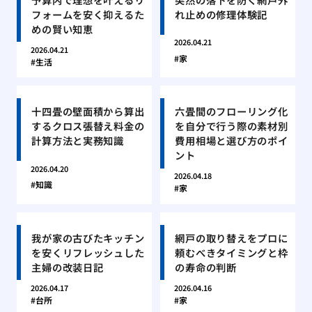
フォームを安く抑えるた
れ止めの修理体験記
めの賢い知恵
2026.04.21
2026.04.21
家
生活
十四畳の壁面積から算出
六畳間のフローリング化
するクロス張替え料金の
を自分で行う際の素材別
計算方法と実務知識
費用相場と選び方のポイ
ント
2026.04.20
2026.04.18
知識
家
我が家の古びたキッチン
網戸の取り替えをプロに
を安くリフレッシュした
頼むべきタイミングと枠
主婦の改装日記
の寿命の判断
2026.04.17
2026.04.16
台所
家