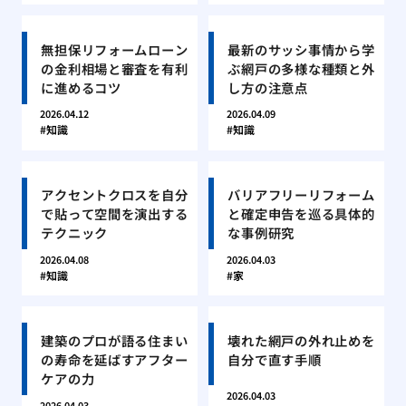
無担保リフォームローン
最新のサッシ事情から学
の金利相場と審査を有利
ぶ網戸の多様な種類と外
に進めるコツ
し方の注意点
2026.04.12
2026.04.09
知識
知識
アクセントクロスを自分
バリアフリーリフォーム
で貼って空間を演出する
と確定申告を巡る具体的
テクニック
な事例研究
2026.04.08
2026.04.03
知識
家
建築のプロが語る住まい
壊れた網戸の外れ止めを
の寿命を延ばすアフター
自分で直す手順
ケアの力
2026.04.03
2026.04.03