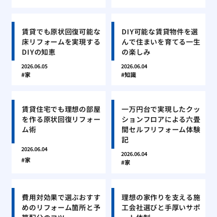
賃貸でも原状回復可能な
DIY可能な賃貸物件を選
床リフォームを実現する
んで住まいを育てる一生
DIYの知恵
の楽しみ
2026.06.05
2026.06.04
家
知識
賃貸住宅でも理想の部屋
一万円台で実現したクッ
を作る原状回復リフォー
ションフロアによる六畳
ム術
間セルフリフォーム体験
記
2026.06.04
2026.06.04
家
家
費用対効果で選ぶおすす
理想の家作りを支える施
めのリフォーム箇所と予
工会社選びと手厚いサポ