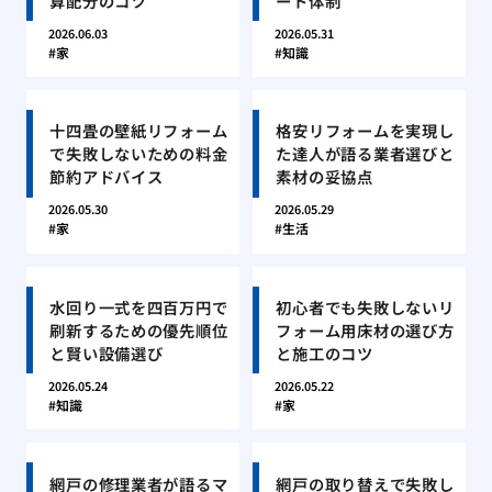
算配分のコツ
ート体制
2026.06.03
2026.05.31
家
知識
十四畳の壁紙リフォーム
格安リフォームを実現し
で失敗しないための料金
た達人が語る業者選びと
節約アドバイス
素材の妥協点
2026.05.30
2026.05.29
家
生活
水回り一式を四百万円で
初心者でも失敗しないリ
刷新するための優先順位
フォーム用床材の選び方
と賢い設備選び
と施工のコツ
2026.05.24
2026.05.22
知識
家
網戸の修理業者が語るマ
網戸の取り替えで失敗し