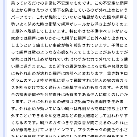
乗っているだけの非常に不安定なものです。この不安定な網戸
を上から押さえつけて落下を防止しているのが外れ止めという
パーツです。これが機能していないと強風が吹いた際や網戸を
勢いよく閉めた時の衝撃で網戸がレールから浮き上がりそのま
ま屋外へ脱落してしまいます。特に小さな子供やペットがいる
家庭では網戸に寄りかかった瞬間に網戸ごと外へ放り出されて
しまうという痛ましい事故が毎年報告されています。子供にと
って網戸は壁のような安心感を与えてしまうことがありますが
実際には外れ止めが壊れていればわずかな力で外れてしまう薄
い膜に過ぎません。また近年の異常気象による突風や台風の際
にも外れ止めが壊れた網戸は凶器へと変わります。重さ数キロ
グラムのアルミ枠が強風に乗って飛散すれば他人の家の窓ガラ
スを割るだけでなく通行人に直撃する恐れもあります。その場
合の損害賠償や社会的責任は所有者である住人に重くのしかか
ります。さらに外れ止めの破損は防犯面でも脆弱性を生みま
す。外れ止めが効いていない網戸は外側から簡単に持ち上げて
外すことができるため空き巣などの侵入経路として狙われやす
くなるのです。網戸のガタつきや変な音が聞こえるのは外れ止
めが悲鳴を上げているサインです。プラスチックの変色や小さ
なヒビを見逃さず壊れたと確信した瞬間に修理の手配をするこ