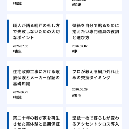
知識
知識
職人が語る網戸の外し方
壁紙を自分で貼るために
で失敗しないための大切
揃えたい専門道具の役割
なポイント
と選び方
2026.07.03
2026.07.02
害虫
家
住宅改修工事における瑕
プロが教える網戸外れ止
疵保険とメーカー保証の
めの交換タイミング
基礎知識
2026.06.29
2026.06.29
害虫
知識
築二十年の我が家を再生
壁紙一枚で暮らしが変わ
させた実体験と長期保証
るアクセントクロス導入