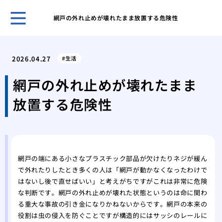
網戸の外れ止めが壊れたまま放置する危険性
自分
選ぶ
2026.04.27
生活
我が
た日
網戸の外れ止めが壊れたまま
網戸
放置する危険性
の注
調整
る便
市営
が払
網戸の端にある小さなプラスチック部品が欠けたりネジが緩ん
後悔
で外れたりしたとき多くの人は「網戸が動かなくなったわけで
フォ
はないし後で直せばいい」と考えがちですがこれは非常に危険
マン
な判断です。網戸の外れ止めが壊れた状態というのは命に関わ
くれ
る重大な事故の引き金になりかねないからです。網戸の本来の
役割は虫の侵入を防ぐことですが構造的にはサッシのレールに