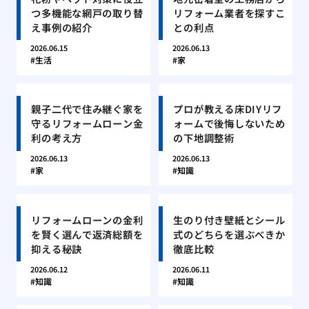
つ多機能な網戸の取り替
リフォーム業者を探すこ
え事例の紹介
との利点
2026.06.15
2026.06.13
生活
家
親子二代で住み継ぐ家を
プロが教える床DIYリフ
守るリフォームローン金
ォームで後悔しないため
利の考え方
の下地調整術
2026.06.13
2026.06.13
家
知識
リフォームローンの金利
生のり付き壁紙とシール
を賢く選んで返済総額を
式のどちらを選ぶべきか
抑える秘訣
徹底比較
2026.06.12
2026.06.11
知識
知識