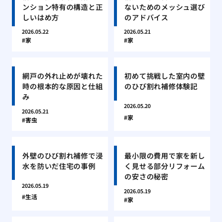
ンション特有の構造と正
ないためのメッシュ選び
しいはめ方
のアドバイス
2026.05.22
2026.05.21
家
家
網戸の外れ止めが壊れた
初めて挑戦した室内の壁
時の根本的な原因と仕組
のひび割れ補修体験記
み
2026.05.20
2026.05.21
家
害虫
外壁のひび割れ補修で浸
最小限の費用で家を新し
水を防いだ住宅の事例
く見せる部分リフォーム
の安さの秘密
2026.05.19
2026.05.19
生活
家