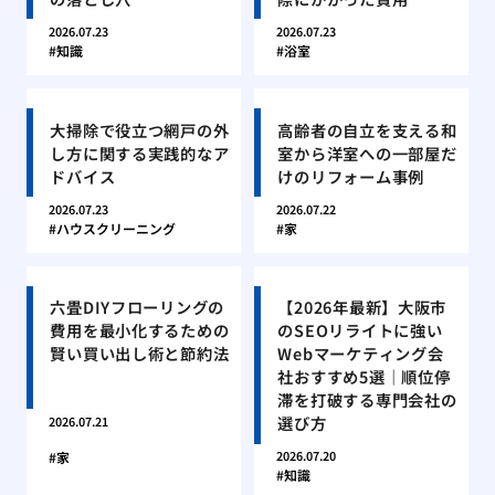
2026.07.23
2026.07.23
知識
浴室
大掃除で役立つ網戸の外
高齢者の自立を支える和
し方に関する実践的なア
室から洋室への一部屋だ
ドバイス
けのリフォーム事例
2026.07.23
2026.07.22
ハウスクリーニング
家
六畳DIYフローリングの
【2026年最新】大阪市
費用を最小化するための
のSEOリライトに強い
賢い買い出し術と節約法
Webマーケティング会
社おすすめ5選｜順位停
滞を打破する専門会社の
選び方
2026.07.21
2026.07.20
家
知識