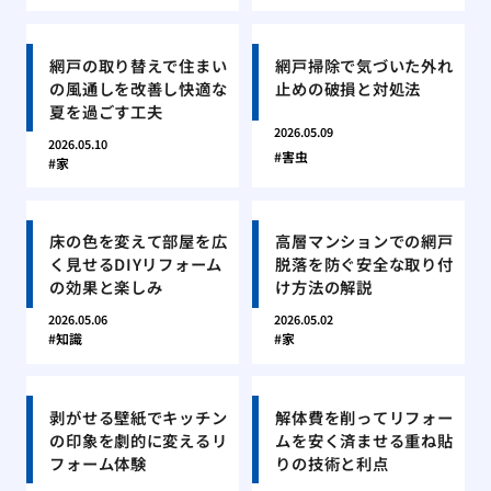
網戸の取り替えで住まい
網戸掃除で気づいた外れ
の風通しを改善し快適な
止めの破損と対処法
夏を過ごす工夫
2026.05.09
2026.05.10
害虫
家
床の色を変えて部屋を広
高層マンションでの網戸
く見せるDIYリフォーム
脱落を防ぐ安全な取り付
の効果と楽しみ
け方法の解説
2026.05.06
2026.05.02
知識
家
剥がせる壁紙でキッチン
解体費を削ってリフォー
の印象を劇的に変えるリ
ムを安く済ませる重ね貼
フォーム体験
りの技術と利点