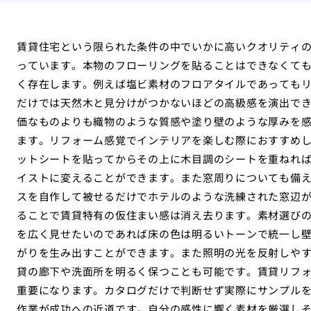
賃貸住宅という限られた条件の中でいかに高いクオリティ
っています。本物のフローリングを貼ることはできなくて
く存在します。例えば塩ビ素材のフロアタイルであっても
だけでは天然木と見分けがつかないほどの高級感を演出で
価なものよりも織物のような質感や塗り壁のような厚みを
ます。リフォーム感覚でインテリアを楽しむ際におすすめ
ットシートを貼ってからその上に木目調のシートを重ねれ
イストに変えることができます。また窓周りについても備
スを自作して被せるだけでホテルのような洗練された窓辺
ることで賃貸特有の仮住まい感は消え去ります。素材選び
を広く見せたいのであれば床の色は明るいトーンで統一し
がりを生み出すことができます。また照明の光を反射しや
貸の廊下や洗面所を明るく保つことも可能です。賃貸リフ
重要になります。カタログだけで判断せず実際にサンプル
作業が成功への近道です。自分の感性に響く素材を厳選し