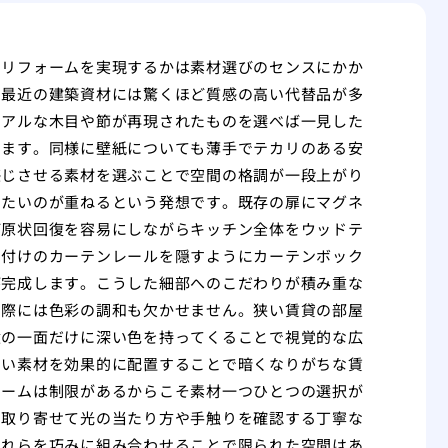
のリフォームを実現するかは素材選びのセンスにかか
も最近の建築資材には驚くほど質感の高い代替品が多
リアルな木目や節が再現されたものを選べば一見した
きます。同様に壁紙についても薄手でテカリのある安
感じさせる素材を選ぶことで空間の格調が一段上がり
したいのが重ねるという発想です。既存の扉にマグネ
ば原状回復を容易にしながらキッチン全体をウッドテ
え付けのカーテンレールを隠すようにカーテンボック
が完成します。こうした細部へのこだわりが積み重な
の際には色彩の調和も欠かせません。狭い賃貸の部屋
壁の一面だけに深い色を持ってくることで視覚的な広
すい素材を効果的に配置することで暗くなりがちな賃
ォームは制限があるからこそ素材一つひとつの選択が
を取り寄せて光の当たり方や手触りを確認する丁寧な
それらを巧みに組み合わせることで限られた空間はあ