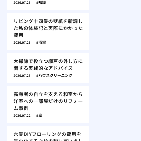
知識
2026.07.23
リビング十四畳の壁紙を新調し
た私の体験記と実際にかかった
費用
浴室
2026.07.23
大掃除で役立つ網戸の外し方に
関する実践的なアドバイス
ハウスクリーニング
2026.07.23
高齢者の自立を支える和室から
洋室への一部屋だけのリフォー
ム事例
家
2026.07.22
六畳DIYフローリングの費用を
最小化するための賢い買い出し