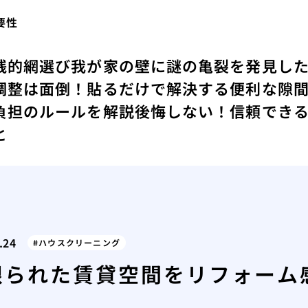
要性
践的網選び
我が家の壁に謎の亀裂を発見し
調整は面倒！貼るだけで解決する便利な隙
負担のルールを解説
後悔しない！信頼でき
と
.24
ハウスクリーニング
限られた賃貸空間をリフォーム