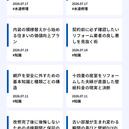
2026.07.17
2026.07.17
水道修理
水道修理
内装の模様替えから始め
契約前に必ず確認したい
る住まいの価値向上プラ
リフォーム業者の良し悪
ン
しを見抜く術
2026.07.15
2026.07.14
知識
知識
網戸を安全に外すための
十四畳の居室をリフォー
基本知識と種類ごとの構
ムした夫婦が直面した壁
造
紙料金の現実と決断
2026.07.11
2026.07.11
知識
知識
改修完了後に後悔しない
古い部屋が生まれ変わる
ための点検期間と保証の
瞬間の喜びと壁紙DIYの