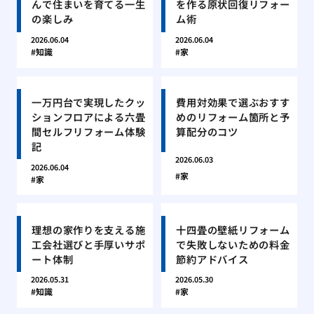
んで住まいを育てる一生
を作る原状回復リフォー
の楽しみ
ム術
2026.06.04
2026.06.04
知識
家
一万円台で実現したクッ
費用対効果で選ぶおすす
ションフロアによる六畳
めのリフォーム箇所と予
間セルフリフォーム体験
算配分のコツ
記
2026.06.03
2026.06.04
家
家
理想の家作りを支える施
十四畳の壁紙リフォーム
工会社選びと手厚いサポ
で失敗しないための料金
ート体制
節約アドバイス
2026.05.31
2026.05.30
知識
家