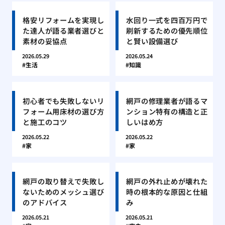
格安リフォームを実現し
水回り一式を四百万円で
た達人が語る業者選びと
刷新するための優先順位
素材の妥協点
と賢い設備選び
2026.05.29
2026.05.24
生活
知識
初心者でも失敗しないリ
網戸の修理業者が語るマ
フォーム用床材の選び方
ンション特有の構造と正
と施工のコツ
しいはめ方
2026.05.22
2026.05.22
家
家
網戸の取り替えで失敗し
網戸の外れ止めが壊れた
ないためのメッシュ選び
時の根本的な原因と仕組
のアドバイス
み
2026.05.21
2026.05.21