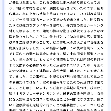
が発見されました。これらの亀裂は雨水の通り道となってお
り、内部の木材を湿らせ、腐食を進行させていたのです。補修
作業は、単に上から塗装を重ねるのではなく、ひび割れ箇所を
サンダーで削り取るＶカット工法から始まりました。削り取っ
た溝には強力なプライマーを塗布し、弾力性のあるシーリング
材を充填することで、建物の微細な動きを吸収できるような構
造を作りました。さらに、仕上げとして防水性能の高い高耐久
塗料を二度塗りすることで、壁全体を水の浸入から守る強固な
皮膜を形成しました。この補修の結果、その後の台風シーズン
でも室内への漏水は完全に止まり、壁の中の湿気も解消されま
した。住人の方は、もっと早く補修をしていれば内部の断熱材
まで交換する必要はなかったと反省されていましたが、今回の
適切な補修によって建物の寿命が大幅に延びたことに安堵され
ていました。この事例は、外壁のひび割れ補修が決して見た目
の問題だけではなく、家の骨組みを守るための死活的な作業で
あることを示しています。ひび割れを早期に見つけ、根本から
解決するアプローチをとることで、最悪の事態を回避し、将来
的な大規模改修のコストを抑えることが可能になります。住ま
いの健康診断を定期的に行うことの重要性が、この一つの成功
事例に凝縮されています。その積み重ねが、何十年先も誇れる