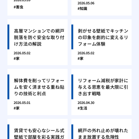
2026.05.06
害虫
知識
高層マンションでの網戸
剥がせる壁紙でキッチン
脱落を防ぐ安全な取り付
の印象を劇的に変えるリ
け方法の解説
フォーム体験
2026.05.02
2026.05.02
家
家
解体費を削ってリフォー
リフォーム減税が家計に
ムを安く済ませる重ね貼
与える恩恵を最大限に引
りの技術と利点
き出す戦略
2026.05.01
2026.04.30
家
生活
賃貸でも安心なシール式
網戸の外れ止めが壊れた
壁紙で部屋を彩る実践ガ
まま放置する危険性