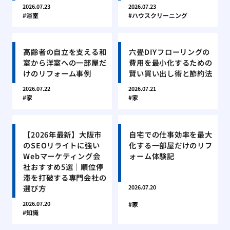
2026.07.23
2026.07.23
浴室
ハウスクリーニング
高齢者の自立を支える和
六畳DIYフローリングの
室から洋室への一部屋だ
費用を最小化するための
けのリフォーム事例
賢い買い出し術と節約法
2026.07.22
2026.07.21
家
家
【2026年最新】大阪市
自宅での仕事効率を最大
のSEOリライトに強い
化する一部屋だけのリフ
Webマーケティング会
ォーム体験記
社おすすめ5選｜順位停
滞を打破する専門会社の
選び方
2026.07.20
2026.07.20
家
知識