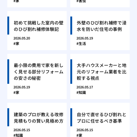
家
害虫
初めて挑戦した室内の壁
外壁のひび割れ補修で浸
のひび割れ補修体験記
水を防いだ住宅の事例
2026.05.20
2026.05.19
家
生活
最小限の費用で家を新し
大手ハウスメーカーと地
く見せる部分リフォーム
元のリフォーム業者を比
の安さの秘密
較する視点
2026.05.19
2026.05.17
家
知識
建築のプロが教える改修
自分で直せるひび割れと
見積もりの賢い見極め方
プロに任せるべき基準
2026.05.15
2026.05.15
知識
家