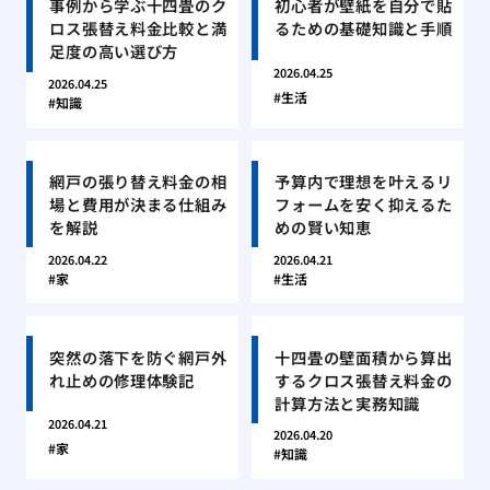
事例から学ぶ十四畳のク
初心者が壁紙を自分で貼
ロス張替え料金比較と満
るための基礎知識と手順
足度の高い選び方
2026.04.25
2026.04.25
生活
知識
網戸の張り替え料金の相
予算内で理想を叶えるリ
場と費用が決まる仕組み
フォームを安く抑えるた
を解説
めの賢い知恵
2026.04.22
2026.04.21
家
生活
突然の落下を防ぐ網戸外
十四畳の壁面積から算出
れ止めの修理体験記
するクロス張替え料金の
計算方法と実務知識
2026.04.21
2026.04.20
家
知識