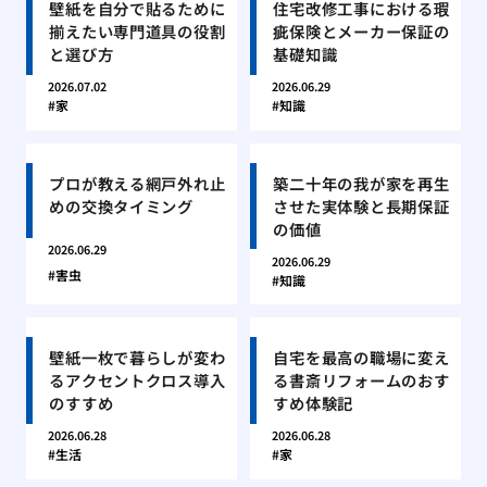
壁紙を自分で貼るために
住宅改修工事における瑕
揃えたい専門道具の役割
疵保険とメーカー保証の
と選び方
基礎知識
2026.07.02
2026.06.29
家
知識
プロが教える網戸外れ止
築二十年の我が家を再生
めの交換タイミング
させた実体験と長期保証
の価値
2026.06.29
2026.06.29
害虫
知識
壁紙一枚で暮らしが変わ
自宅を最高の職場に変え
るアクセントクロス導入
る書斎リフォームのおす
のすすめ
すめ体験記
2026.06.28
2026.06.28
生活
家