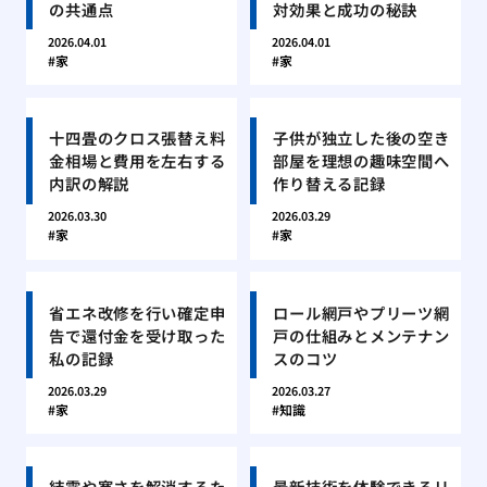
の共通点
対効果と成功の秘訣
2026.04.01
2026.04.01
家
家
十四畳のクロス張替え料
子供が独立した後の空き
金相場と費用を左右する
部屋を理想の趣味空間へ
内訳の解説
作り替える記録
2026.03.30
2026.03.29
家
家
省エネ改修を行い確定申
ロール網戸やプリーツ網
告で還付金を受け取った
戸の仕組みとメンテナン
私の記録
スのコツ
2026.03.29
2026.03.27
家
知識
結露や寒さを解消するた
最新技術を体験できるリ