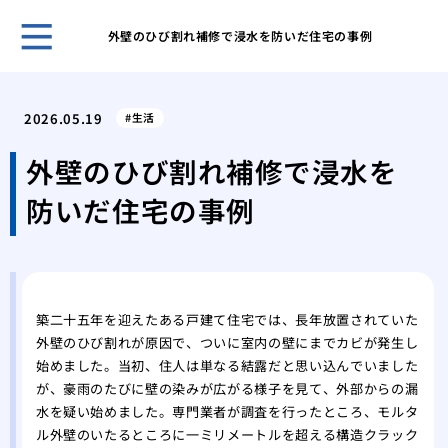
外壁のひび割れ補修で浸水を防いだ住宅の事例
自分
選ぶ
2026.05.19
生活
我が
た日
外壁のひび割れ補修で浸水を
網戸
防いだ住宅の事例
の注
調整
る便
市営
が払
築二十五年を迎えたある戸建て住宅では、長年放置されていた
後悔
外壁のひび割れが原因で、ついに室内の壁にまでカビが発生し
フォ
始めました。当初、住人は単なる結露だと思い込んでいました
マン
が、豪雨のたびに壁の染みが広がる様子を見て、外部からの漏
くれ
水を疑い始めました。専門業者が調査を行ったところ、モルタ
ル外壁のいたるところに一ミリメートルを超える構造クラック