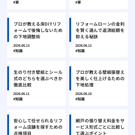
家
家
プロが教える床DIYリフ
リフォームローンの金利
ォームで後悔しないため
を賢く選んで返済総額を
の下地調整術
抑える秘訣
2026.06.13
2026.06.12
知識
知識
生のり付き壁紙とシール
プロが教える壁紙張替え
式のどちらを選ぶべきか
を美しく仕上げるための
徹底比較
下地処理
2026.06.11
2026.06.10
知識
知識
安心して任せられるリフ
網戸の張り替え料金をサ
ォーム店舗を探すための
ービス形式ごとに比較し
点検項目
て選ぶポイント