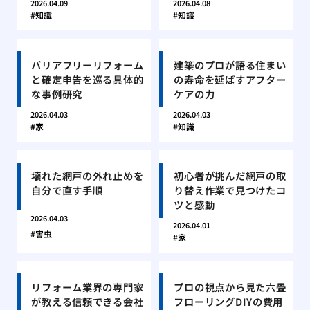
2026.04.09
2026.04.08
知識
知識
バリアフリーリフォーム
建築のプロが語る住まい
と確定申告を巡る具体的
の寿命を延ばすアフター
な事例研究
ケアの力
2026.04.03
2026.04.03
家
知識
壊れた網戸の外れ止めを
初心者が挑んだ網戸の取
自分で直す手順
り替え作業で見つけたコ
ツと感動
2026.04.03
2026.04.01
害虫
家
リフォーム業界の専門家
プロの視点から見た六畳
が教える信頼できる会社
フローリングDIYの費用