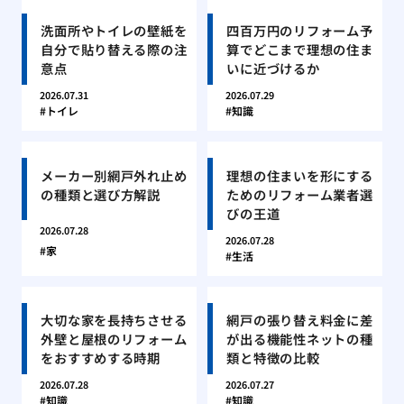
洗面所やトイレの壁紙を
四百万円のリフォーム予
自分で貼り替える際の注
算でどこまで理想の住ま
意点
いに近づけるか
2026.07.31
2026.07.29
トイレ
知識
メーカー別網戸外れ止め
理想の住まいを形にする
の種類と選び方解説
ためのリフォーム業者選
びの王道
2026.07.28
2026.07.28
家
生活
大切な家を長持ちさせる
網戸の張り替え料金に差
外壁と屋根のリフォーム
が出る機能性ネットの種
をおすすめする時期
類と特徴の比較
2026.07.28
2026.07.27
知識
知識