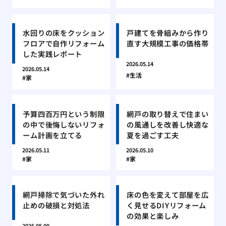
水回りの床をクッション
戸建てを骨組みから作り
フロアで自作リフォーム
直す大規模工事の価格帯
した実践レポート
2026.05.14
2026.05.14
生活
家
予算四百万円という制限
網戸の取り替えで住まい
の中で後悔しないリフォ
の風通しを改善し快適な
ーム計画を立てる
夏を過ごす工夫
2026.05.11
2026.05.10
家
家
網戸掃除で気づいた外れ
床の色を変えて部屋を広
止めの破損と対処法
く見せるDIYリフォーム
の効果と楽しみ
2026.05.09