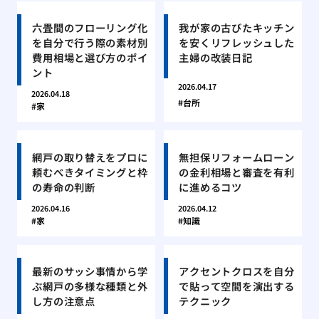
六畳間のフローリング化
我が家の古びたキッチン
を自分で行う際の素材別
を安くリフレッシュした
費用相場と選び方のポイ
主婦の改装日記
ント
2026.04.17
2026.04.18
台所
家
網戸の取り替えをプロに
無担保リフォームローン
頼むべきタイミングと枠
の金利相場と審査を有利
の寿命の判断
に進めるコツ
2026.04.16
2026.04.12
家
知識
最新のサッシ事情から学
アクセントクロスを自分
ぶ網戸の多様な種類と外
で貼って空間を演出する
し方の注意点
テクニック