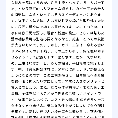
な悩みを解決するのが、近年主流となっている「カバー工
法」という画期的なリフォーム術です。カバー工法の最大
の特徴は、なんといってもそのスピーディーさにありま
す。従来の方法では、古い玄関ドアを枠ごと取り外すため
に、周囲の壁や床を壊す必要がありました。そのため、工
事には数日間を要し、騒音や粉塵の発生、さらには壊した
壁の補修費用も別途必要となるなど、施主にとっての負担
が大きいものでした。しかし、カバー工法は、今ある古い
ドアの枠はそのまま残し、その上から新しい枠を覆いかぶ
せるようにして設置します。壁を壊す工程が一切ないた
め、工事はわずか一日、多くの場合、半日程度で完了しま
す。朝、作業を開始すれば、夕方には新しいドアが使える
ようになるのです。この工期の短さは、日常生活への影響
を最小限に抑えたい方にとって、非常に大きなメリットと
言えるでしょう。また、壁の解体や補修が不要なため、工
事費用全体を抑えることができるのも嬉しいポイントで
す。従来工法に比べて、コストを大幅に削減できるケース
も少なくありません。気になる仕上がりについても心配は
無用です。新しい枠で古い枠を完全に覆い隠し、室内側と
室外側には専用の化粧額縁を取り付けて隙間なく仕上げる