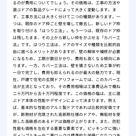
るのが費用についてでしょう。その価格は、工事の方法や
選ぶドアの製品グレードによって大きく変動します。ま
ず、工事方法には大きく分けて二つの種類があります。一
つは、既存のドア枠ごと壁を壊して撤去し、新しいドア枠
を取り付ける「はつり工法」。もう一つは、既存のドア枠
は残したまま、その上から新しい枠をかぶせる「カバー工
法」です。はつり工法は、ドアのサイズや種類を比較的自
由に選べるメリットがありますが、壁の解体や補修が必要
になるため、工期が数日かかり、費用も高くなる傾向にあ
ります。一方、カバー工法は、壁を壊さないため工事が約
一日で完了し、費用も抑えられるのが最大の魅力です。現
在、戸建て住宅の玄関ドアリフォームでは、このカバー工
法が主流となっており、その費用相場は工事費込みで概ね
二十万円から五十万円程度です。この価格の幅は、主に選
ぶドア本体の性能やデザインによって決まります。例え
ば、基本的な性能のアルミ製ドアであれば比較的安価です
が、断熱材が充填された高断熱仕様のドアや、無垢材を使
用した高級感のあるドアは価格が上がります。また、防犯
性能も価格を左右する重要な要素です。ピッキングに強い
ディンプルキーや二重ロックは標準的な装備になりつつあ