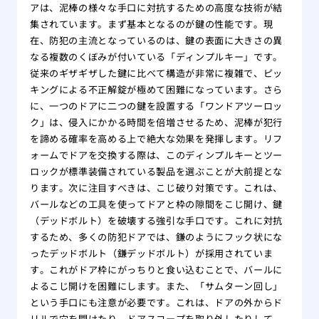
アは、泥棒の様々な手口に対抗するための高度な技術が結
集されています。まず基本となるのが鍵の性能です。現
在、防犯の主流となっているのは、鍵の表面に大きさの異
なる複数のくぼみが付いている「ディンプルキー」です。
従来のギザギザした鍵に比べて構造が非常に複雑で、ピッ
キングによる不正解錠が極めて困難になっています。さら
に、一つのドアに二つの鍵を設置する「ワンドアツーロッ
ク」は、侵入にかかる時間を倍増させるため、泥棒が犯行
を諦める確率を高める上で絶大な効果を発揮します。リフ
ォームでドアを交換する際は、このディンプルキーとツー
ロックが標準装備されている製品を選ぶことが大前提とな
ります。次に注目すべきは、こじ破り対策です。これは、
バールなどの工具を使ってドアと枠の隙間をこじ開け、鍵
（デッドボルト）を破壊する強引な手口です。これに対抗
するため、多くの防犯ドアでは、鎌のようにフック状にな
ったデッドボルト（鎌デッドボルト）が採用されていま
す。これがドア枠にがっちりと食い込むことで、バールに
よるこじ開けを困難にします。また、「サムターン回し」
という手口にも注意が必要です。これは、ドアの外からド
リルで穴を開けたり、ドアスコープを取り外したりして、