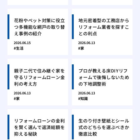
花粉やペット対策に役立
地元密着型の工務店から
つ多機能な網戸の取り替
リフォーム業者を探すこ
え事例の紹介
との利点
2026.06.15
2026.06.13
生活
家
親子二代で住み継ぐ家を
プロが教える床DIYリフ
守るリフォームローン金
ォームで後悔しないため
利の考え方
の下地調整術
2026.06.13
2026.06.13
家
知識
リフォームローンの金利
生のり付き壁紙とシール
を賢く選んで返済総額を
式のどちらを選ぶべきか
抑える秘訣
徹底比較