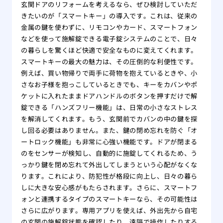
玄関ドアのリフォームを考えるなら、ぜひ検討していただ
きたいのが「スマートキー」の導入です。これは、従来の
金属の鍵を使わずに、リモコンやカード、スマートフォン
などを使って施解錠できる電子錠システムのことで、日々
の暮らしを驚くほど快適で安全なものに変えてくれます。
スマートキーの最大の魅力は、その圧倒的な利便性です。
例えば、買い物帰りで両手に荷物を抱えているときや、小
さなお子様を抱っこしているときでも、キーをカバンやポ
ケットに入れたままドアハンドルのボタンを押すだけで解
錠できる「ハンズフリー機能」は、日常の小さなストレス
を解消してくれます。もう、玄関前でカバンの中の鍵を探
し回る必要はありません。また、鍵の閉め忘れを防ぐ「オ
ートロック機能」も非常に心強い機能です。ドアが閉まる
のをセンサーが検知し、自動的に施錠してくれるため、う
っかり鍵を閉め忘れて外出してしまうという心配がなくな
ります。これにより、防犯性が格段に向上し、日々の暮ら
しに大きな安心感がもたらされます。さらに、スマートフ
ォンと連携するタイプのスマートキーなら、その可能性は
さらに広がります。専用アプリを使えば、外出先から自宅
の玄関の施解錠状態を確認したり、遠隔で操作したりする