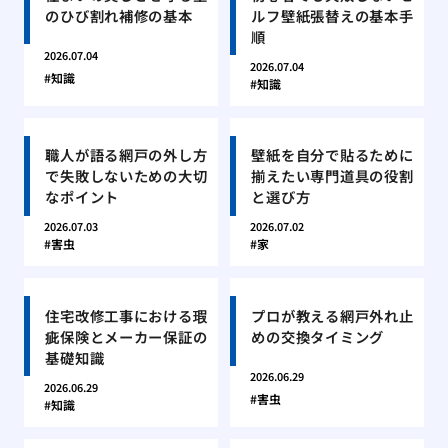
のひび割れ補修の基本
ルフ壁紙張替えの基本手
順
2026.07.04
2026.07.04
知識
知識
職人が語る網戸の外し方
壁紙を自分で貼るために
で失敗しないための大切
揃えたい専門道具の役割
なポイント
と選び方
2026.07.03
2026.07.02
害虫
家
住宅改修工事における瑕
プロが教える網戸外れ止
疵保険とメーカー保証の
めの交換タイミング
基礎知識
2026.06.29
2026.06.29
害虫
知識