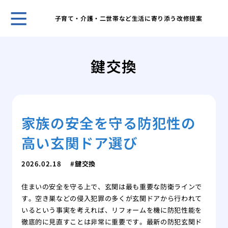
子育て・介護・二世帯など生活に寄り添う改修提案
自分
選ぶ
鍵交換
我が
た日
網戸
の注
家族の安全を守る防犯性の
調整
る便
高い玄関ドア選び
市営
が払
2026.02.18
鍵交換
後悔
フォ
住まいの安全を守る上で、玄関は最も重要な防衛ラインで
マン
す。空き巣などの侵入犯罪の多くが玄関ドアから行われて
くれ
いるという事実を考えれば、リフォームを機に防犯性能を
徹底的に見直すことは非常に重要です。最新の防犯玄関ド