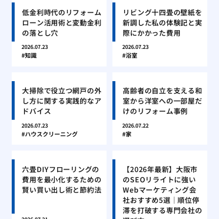
低金利時代のリフォーム
リビング十四畳の壁紙を
ローン活用術と変動金利
新調した私の体験記と実
の落とし穴
際にかかった費用
2026.07.23
2026.07.23
知識
浴室
大掃除で役立つ網戸の外
高齢者の自立を支える和
し方に関する実践的なア
室から洋室への一部屋だ
ドバイス
けのリフォーム事例
2026.07.23
2026.07.22
ハウスクリーニング
家
六畳DIYフローリングの
【2026年最新】大阪市
費用を最小化するための
のSEOリライトに強い
賢い買い出し術と節約法
Webマーケティング会
社おすすめ5選｜順位停
滞を打破する専門会社の