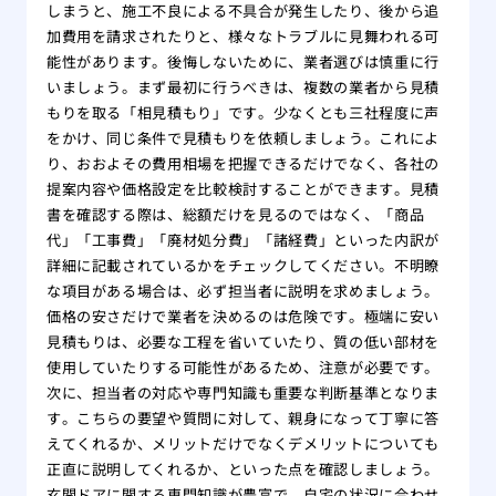
しまうと、施工不良による不具合が発生したり、後から追
加費用を請求されたりと、様々なトラブルに見舞われる可
能性があります。後悔しないために、業者選びは慎重に行
いましょう。まず最初に行うべきは、複数の業者から見積
もりを取る「相見積もり」です。少なくとも三社程度に声
をかけ、同じ条件で見積もりを依頼しましょう。これによ
り、おおよその費用相場を把握できるだけでなく、各社の
提案内容や価格設定を比較検討することができます。見積
書を確認する際は、総額だけを見るのではなく、「商品
代」「工事費」「廃材処分費」「諸経費」といった内訳が
詳細に記載されているかをチェックしてください。不明瞭
な項目がある場合は、必ず担当者に説明を求めましょう。
価格の安さだけで業者を決めるのは危険です。極端に安い
見積もりは、必要な工程を省いていたり、質の低い部材を
使用していたりする可能性があるため、注意が必要です。
次に、担当者の対応や専門知識も重要な判断基準となりま
す。こちらの要望や質問に対して、親身になって丁寧に答
えてくれるか、メリットだけでなくデメリットについても
正直に説明してくれるか、といった点を確認しましょう。
玄関ドアに関する専門知識が豊富で、自宅の状況に合わせ