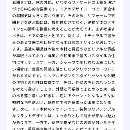
玄関ドアは、家の外観、いわゆるファサードの印象を決定
づける中心的な要素です。ドアのデザイン一つで、家全体
の雰囲気は大きく変わります。そのため、リフォームで玄
関ドアを選ぶ際には、機能性だけでなく、建物全体のデザ
インとの調和を慎重に考えることが大切です。まず考慮す
べきは、ドアの素材と色です。例えば、ナチュラルで温か
みのある雰囲気を目指すなら木目調のデザインが適してい
ます。最近の製品は本物の木材と見紛うほどリアルな質感
が再現されており、洋風から和風まで幅広いスタイルの住
宅にマッチします。一方、シャープで現代的な印象にした
い場合は、金属の質感を活かしたメタリックカラーのドア
がおすすめです。シンプルモダンやスタイリッシュな外観
の住宅との相性は抜群です。色は、外壁の色とのバランス
を考えて選びましょう。外壁と同系色でまとめると統一感
のある落ち着いた印象に、逆にアクセントとなるような対
照的な色を選ぶと、個性的で引き締まった印象になりま
す。次に、ドア本体のデザインです。装飾のないシンプル
なフラットデザインは、すっきりとして飽きが来ない魅力
があります。一方で、鋳物や格子などの装飾が付いたデザ
インは、重厚感や格式を演出することができます。ヨーロ