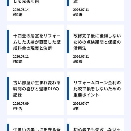
しを見抜く術
造
2026.07.14
2026.07.11
知識
知識
十四畳の居室をリフォー
改修完了後に後悔しない
ムした夫婦が直面した壁
ための点検期間と保証の
紙料金の現実と決断
活用法
2026.07.11
2026.07.11
知識
知識
古い部屋が生まれ変わる
リフォームローン金利の
瞬間の喜びと壁紙DIYの
比較で損をしないための
記録
重要ポイント
2026.07.09
2026.07.07
生活
家
住まいの美しさを守る壁
初心者でも失敗しないセ