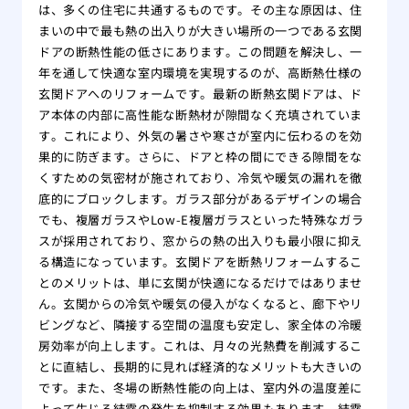
は、多くの住宅に共通するものです。その主な原因は、住
まいの中で最も熱の出入りが大きい場所の一つである玄関
ドアの断熱性能の低さにあります。この問題を解決し、一
年を通して快適な室内環境を実現するのが、高断熱仕様の
玄関ドアへのリフォームです。最新の断熱玄関ドアは、ド
ア本体の内部に高性能な断熱材が隙間なく充填されていま
す。これにより、外気の暑さや寒さが室内に伝わるのを効
果的に防ぎます。さらに、ドアと枠の間にできる隙間をな
くすための気密材が施されており、冷気や暖気の漏れを徹
底的にブロックします。ガラス部分があるデザインの場合
でも、複層ガラスやLow-E複層ガラスといった特殊なガラ
スが採用されており、窓からの熱の出入りも最小限に抑え
る構造になっています。玄関ドアを断熱リフォームするこ
とのメリットは、単に玄関が快適になるだけではありませ
ん。玄関からの冷気や暖気の侵入がなくなると、廊下やリ
ビングなど、隣接する空間の温度も安定し、家全体の冷暖
房効率が向上します。これは、月々の光熱費を削減するこ
とに直結し、長期的に見れば経済的なメリットも大きいの
です。また、冬場の断熱性能の向上は、室内外の温度差に
よって生じる結露の発生を抑制する効果もあります。結露