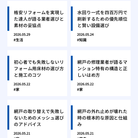
格安リフォームを実現し
水回り一式を四百万円で
た達人が語る業者選びと
刷新するための優先順位
素材の妥協点
と賢い設備選び
2026.05.29
2026.05.24
生活
知識
初心者でも失敗しないリ
網戸の修理業者が語るマ
フォーム用床材の選び方
ンション特有の構造と正
と施工のコツ
しいはめ方
2026.05.22
2026.05.22
家
家
網戸の取り替えで失敗し
網戸の外れ止めが壊れた
ないためのメッシュ選び
時の根本的な原因と仕組
のアドバイス
み
2026.05.21
2026.05.21