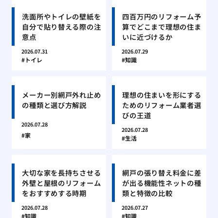
洗面所やトイレの壁紙を
四百万円のリフォーム予
自分で貼り替える際の注
算でどこまで理想の住ま
意点
いに近づけるか
2026.07.31
2026.07.29
トイレ
知識
メーカー別網戸外れ止め
理想の住まいを形にする
の種類と選び方解説
ためのリフォーム業者選
びの王道
2026.07.28
2026.07.28
家
生活
大切な家を長持ちさせる
網戸の張り替え料金に差
外壁と屋根のリフォーム
が出る機能性ネットの種
をおすすめする時期
類と特徴の比較
2026.07.28
2026.07.27
知識
知識