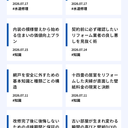
2026.07.17
2026.07.17
水道修理
水道修理
内装の模様替えから始め
契約前に必ず確認したい
る住まいの価値向上プラ
リフォーム業者の良し悪
ン
しを見抜く術
2026.07.15
2026.07.14
知識
知識
網戸を安全に外すための
十四畳の居室をリフォー
基本知識と種類ごとの構
ムした夫婦が直面した壁
造
紙料金の現実と決断
2026.07.11
2026.07.11
知識
知識
改修完了後に後悔しない
古い部屋が生まれ変わる
ための点検期間と保証の
瞬間の喜びと壁紙DIYの