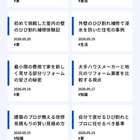
家
害虫
初めて挑戦した室内の壁
外壁のひび割れ補修で浸
のひび割れ補修体験記
水を防いだ住宅の事例
2026.05.20
2026.05.19
家
生活
最小限の費用で家を新し
大手ハウスメーカーと地
く見せる部分リフォーム
元のリフォーム業者を比
の安さの秘密
較する視点
2026.05.19
2026.05.17
家
知識
建築のプロが教える改修
自分で直せるひび割れと
見積もりの賢い見極め方
プロに任せるべき基準
2026.05.15
2026.05.15
知識
家