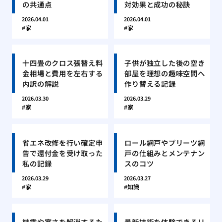
の共通点
対効果と成功の秘訣
2026.04.01
2026.04.01
家
家
十四畳のクロス張替え料
子供が独立した後の空き
金相場と費用を左右する
部屋を理想の趣味空間へ
内訳の解説
作り替える記録
2026.03.30
2026.03.29
家
家
省エネ改修を行い確定申
ロール網戸やプリーツ網
告で還付金を受け取った
戸の仕組みとメンテナン
私の記録
スのコツ
2026.03.29
2026.03.27
家
知識
結露や寒さを解消するた
最新技術を体験できるリ