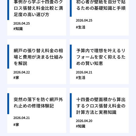
事例から学ぶ十四畳のク
初心者が壁紙を自分で貼
ロス張替え料金比較と満
るための基礎知識と手順
足度の高い選び方
2026.04.25
2026.04.25
生活
知識
網戸の張り替え料金の相
予算内で理想を叶えるリ
場と費用が決まる仕組み
フォームを安く抑えるた
を解説
めの賢い知恵
2026.04.22
2026.04.21
家
生活
突然の落下を防ぐ網戸外
十四畳の壁面積から算出
れ止めの修理体験記
するクロス張替え料金の
計算方法と実務知識
2026.04.21
2026.04.20
家
知識