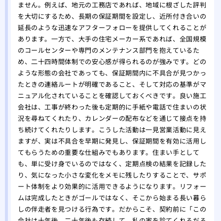
ません。例えば、地元の工務店であれば、地域に根ざした評判
を大切にするため、長期の保証期間を設定し、近所付き合いの
延長のような迅速なアフターフォローを提供してくれることが
あります。一方で、大手の住宅メーカー系であれば、全国規模
のコールセンターや専門のメンテナンス部門を抱えているた
め、二十四時間体制での安心感が得られるのが強みです。どの
ような形態の会社であっても、保証期間内に不具合が見つかっ
たときの連絡ルートが明確であること、そして対応の基準がマ
ニュアル化されていることを確認しておくべきです。良い施工
会社は、工事が終わった後も定期的に手紙や電話で住まいの状
況を尋ねてくれたり、カレンダーの配布などを通じて接点を持
ち続けてくれたりします。こうした活動は一見営業活動に見え
ますが、実は不具合を早期に発見し、保証期間を有効に活用し
てもらうための重要な仕組みでもあります。住まい手として
も、単に受け身でいるのではなく、定期点検の結果を記録した
り、気になった小さな変化をメモに残したりすることで、サポ
ート体制をより効果的に活用できるようになります。リフォー
ムは完成したときがゴールではなく、そこから始まる長い暮ら
しの伴走者を見つける行為です。だからこそ、契約前に「この
会社は十年後、二十年後も存続して、私の家を診てくれるだろ