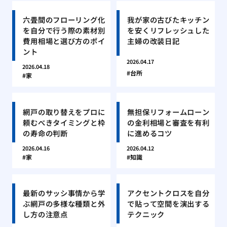
六畳間のフローリング化
我が家の古びたキッチン
を自分で行う際の素材別
を安くリフレッシュした
費用相場と選び方のポイ
主婦の改装日記
ント
2026.04.17
2026.04.18
台所
家
網戸の取り替えをプロに
無担保リフォームローン
頼むべきタイミングと枠
の金利相場と審査を有利
の寿命の判断
に進めるコツ
2026.04.16
2026.04.12
家
知識
最新のサッシ事情から学
アクセントクロスを自分
ぶ網戸の多様な種類と外
で貼って空間を演出する
し方の注意点
テクニック