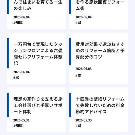
んで住まいを育てる一生
を作る原状回復リフォー
の楽しみ
ム術
2026.06.04
2026.06.04
知識
家
一万円台で実現したクッ
費用対効果で選ぶおすす
ションフロアによる六畳
めのリフォーム箇所と予
間セルフリフォーム体験
算配分のコツ
記
2026.06.03
2026.06.04
家
家
理想の家作りを支える施
十四畳の壁紙リフォーム
工会社選びと手厚いサポ
で失敗しないための料金
ート体制
節約アドバイス
2026.05.31
2026.05.30
知識
家