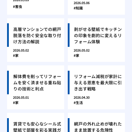
2026.05.06
害虫
知識
高層マンションでの網戸
剥がせる壁紙でキッチン
脱落を防ぐ安全な取り付
の印象を劇的に変えるリ
け方法の解説
フォーム体験
2026.05.02
2026.05.02
家
家
解体費を削ってリフォー
リフォーム減税が家計に
ムを安く済ませる重ね貼
与える恩恵を最大限に引
りの技術と利点
き出す戦略
2026.05.01
2026.04.30
家
生活
賃貸でも安心なシール式
網戸の外れ止めが壊れた
壁紙で部屋を彩る実践ガ
まま放置する危険性