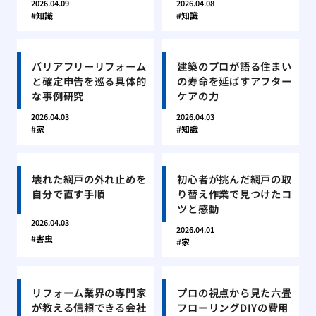
2026.04.09
2026.04.08
知識
知識
バリアフリーリフォーム
建築のプロが語る住まい
と確定申告を巡る具体的
の寿命を延ばすアフター
な事例研究
ケアの力
2026.04.03
2026.04.03
家
知識
壊れた網戸の外れ止めを
初心者が挑んだ網戸の取
自分で直す手順
り替え作業で見つけたコ
ツと感動
2026.04.03
2026.04.01
害虫
家
リフォーム業界の専門家
プロの視点から見た六畳
が教える信頼できる会社
フローリングDIYの費用