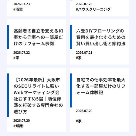
2026.07.23
2026.07.23
浴室
ハウスクリーニング
高齢者の自立を支える和
六畳DIYフローリングの
室から洋室への一部屋だ
費用を最小化するための
けのリフォーム事例
賢い買い出し術と節約法
2026.07.22
2026.07.21
家
家
【2026年最新】大阪市
自宅での仕事効率を最大
のSEOリライトに強い
化する一部屋だけのリフ
Webマーケティング会
ォーム体験記
社おすすめ5選｜順位停
滞を打破する専門会社の
選び方
2026.07.20
2026.07.20
家
知識