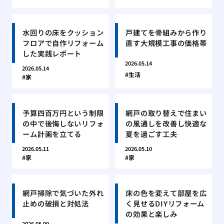
水回りの床をクッション
戸建てを骨組みから作り
フロアで自作リフォーム
直す大規模工事の価格帯
した実践レポート
2026.05.14
2026.05.14
生活
家
予算四百万円という制限
網戸の取り替えで住まい
の中で後悔しないリフォ
の風通しを改善し快適な
ーム計画を立てる
夏を過ごす工夫
2026.05.11
2026.05.10
家
家
網戸掃除で気づいた外れ
床の色を変えて部屋を広
止めの破損と対処法
く見せるDIYリフォーム
の効果と楽しみ
2026.05.09