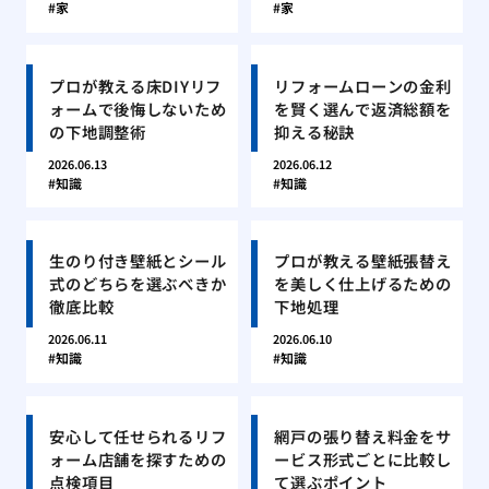
家
家
プロが教える床DIYリフ
リフォームローンの金利
ォームで後悔しないため
を賢く選んで返済総額を
の下地調整術
抑える秘訣
2026.06.13
2026.06.12
知識
知識
生のり付き壁紙とシール
プロが教える壁紙張替え
式のどちらを選ぶべきか
を美しく仕上げるための
徹底比較
下地処理
2026.06.11
2026.06.10
知識
知識
安心して任せられるリフ
網戸の張り替え料金をサ
ォーム店舗を探すための
ービス形式ごとに比較し
点検項目
て選ぶポイント