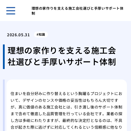
理想の家作りを支える施工会社選びと手厚いサポート体
制
自分
選ぶ
2026.05.31
知識
我が
た日
理想の家作りを支える施工会
網戸
社選びと手厚いサポート体制
の注
調整
る便
市営
が払
住まいを自分好みに作り替えるという胸躍るプロジェクトにお
後悔
いて、デザインのセンスや価格の妥当性はもちろん大切です
フォ
が、真に価値のある施工会社とは、引き渡し後のサポート体制
マン
まで含めて徹底した品質管理を行っている会社です。業者の探
くれ
し方は多岐にわたりますが、最終的な決定打となるのは、不具
合が起きた際に逃げずに対応してくれるという信頼感に他なり