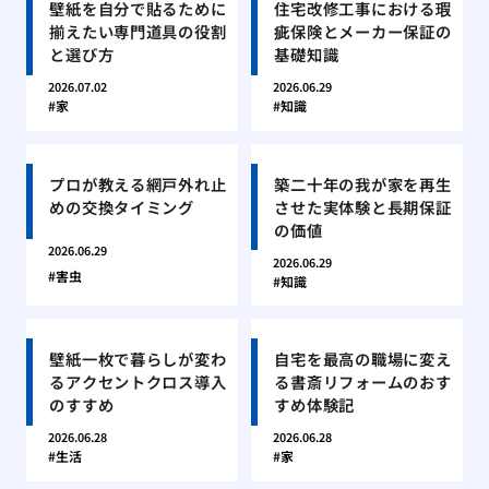
壁紙を自分で貼るために
住宅改修工事における瑕
揃えたい専門道具の役割
疵保険とメーカー保証の
と選び方
基礎知識
2026.07.02
2026.06.29
家
知識
プロが教える網戸外れ止
築二十年の我が家を再生
めの交換タイミング
させた実体験と長期保証
の価値
2026.06.29
2026.06.29
害虫
知識
壁紙一枚で暮らしが変わ
自宅を最高の職場に変え
るアクセントクロス導入
る書斎リフォームのおす
のすすめ
すめ体験記
2026.06.28
2026.06.28
生活
家