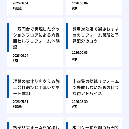
2026.06.04
2026.06.04
知識
家
一万円台で実現したクッ
費用対効果で選ぶおすす
ションフロアによる六畳
めのリフォーム箇所と予
間セルフリフォーム体験
算配分のコツ
記
2026.06.03
2026.06.04
家
家
理想の家作りを支える施
十四畳の壁紙リフォーム
工会社選びと手厚いサポ
で失敗しないための料金
ート体制
節約アドバイス
2026.05.31
2026.05.30
知識
家
格安リフォームを実現し
水回り一式を四百万円で