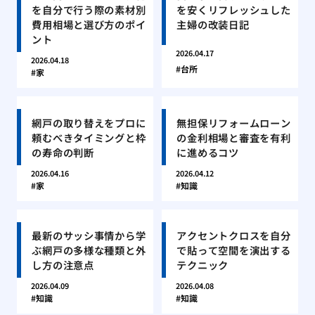
を自分で行う際の素材別
を安くリフレッシュした
費用相場と選び方のポイ
主婦の改装日記
ント
2026.04.17
2026.04.18
台所
家
網戸の取り替えをプロに
無担保リフォームローン
頼むべきタイミングと枠
の金利相場と審査を有利
の寿命の判断
に進めるコツ
2026.04.16
2026.04.12
家
知識
最新のサッシ事情から学
アクセントクロスを自分
ぶ網戸の多様な種類と外
で貼って空間を演出する
し方の注意点
テクニック
2026.04.09
2026.04.08
知識
知識