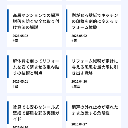
高層マンションでの網戸
剥がせる壁紙でキッチン
脱落を防ぐ安全な取り付
の印象を劇的に変えるリ
け方法の解説
フォーム体験
2026.05.02
2026.05.02
家
家
解体費を削ってリフォー
リフォーム減税が家計に
ムを安く済ませる重ね貼
与える恩恵を最大限に引
りの技術と利点
き出す戦略
2026.05.01
2026.04.30
家
生活
賃貸でも安心なシール式
網戸の外れ止めが壊れた
壁紙で部屋を彩る実践ガ
まま放置する危険性
イド
2026.04.27
2026.04.30