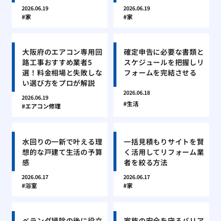
2026.06.19
2026.06.19
家
家
大阪府のエアコン専用回
確定申告に必要な書類と
路工事おすすめ業者5
スケジュールを把握しリ
選！料金相場と失敗しな
フォームを完結させる
い選び方をプロが解説
2026.06.18
2026.06.19
生活
エアコン修理
水回りの一新で叶える理
一括見積もりサイトを賢
想的な戸建て生活の予算
く活用してリフォーム業
感
者を絞る方法
2026.06.17
2026.06.17
浴室
家
ベランダ掃除の後に役立
家族の安全を守るバリア