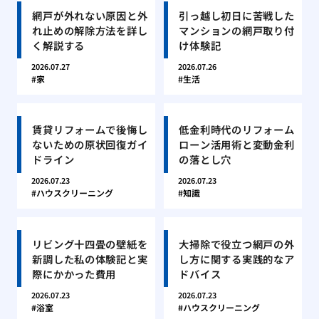
網戸が外れない原因と外
引っ越し初日に苦戦した
れ止めの解除方法を詳し
マンションの網戸取り付
く解説する
け体験記
2026.07.27
2026.07.26
家
生活
賃貸リフォームで後悔し
低金利時代のリフォーム
ないための原状回復ガイ
ローン活用術と変動金利
ドライン
の落とし穴
2026.07.23
2026.07.23
ハウスクリーニング
知識
リビング十四畳の壁紙を
大掃除で役立つ網戸の外
新調した私の体験記と実
し方に関する実践的なア
際にかかった費用
ドバイス
2026.07.23
2026.07.23
浴室
ハウスクリーニング