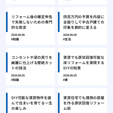
リフォーム後の確定申告
四百万円の予算を内装に
で失敗しないための専門
全振りして中古戸建ての
的な助言
印象を劇的に変える
2026.06.06
2026.06.06
知識
生活
コンセントや梁の周りを
賃貸でも原状回復可能な
綺麗に仕上げる壁紙カッ
床リフォームを実現する
トの技法
DIYの知恵
2026.06.05
2026.06.05
知識
家
DIY可能な賃貸物件を選
賃貸住宅でも理想の部屋
んで住まいを育てる一生
を作る原状回復リフォー
の楽しみ
ム術