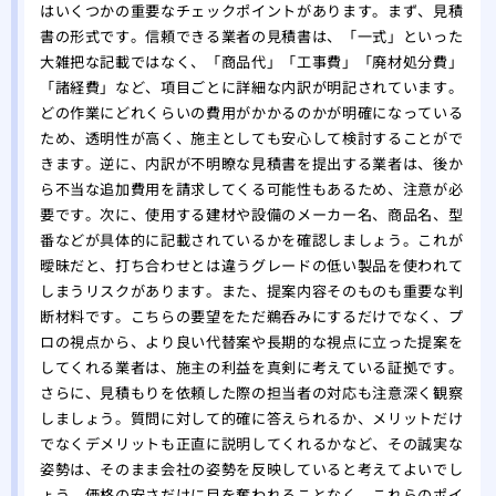
はいくつかの重要なチェックポイントがあります。まず、見積
書の形式です。信頼できる業者の見積書は、「一式」といった
大雑把な記載ではなく、「商品代」「工事費」「廃材処分費」
「諸経費」など、項目ごとに詳細な内訳が明記されています。
どの作業にどれくらいの費用がかかるのかが明確になっている
ため、透明性が高く、施主としても安心して検討することがで
きます。逆に、内訳が不明瞭な見積書を提出する業者は、後か
ら不当な追加費用を請求してくる可能性もあるため、注意が必
要です。次に、使用する建材や設備のメーカー名、商品名、型
番などが具体的に記載されているかを確認しましょう。これが
曖昧だと、打ち合わせとは違うグレードの低い製品を使われて
しまうリスクがあります。また、提案内容そのものも重要な判
断材料です。こちらの要望をただ鵜呑みにするだけでなく、プ
ロの視点から、より良い代替案や長期的な視点に立った提案を
してくれる業者は、施主の利益を真剣に考えている証拠です。
さらに、見積もりを依頼した際の担当者の対応も注意深く観察
しましょう。質問に対して的確に答えられるか、メリットだけ
でなくデメリットも正直に説明してくれるかなど、その誠実な
姿勢は、そのまま会社の姿勢を反映していると考えてよいでし
ょう。価格の安さだけに目を奪われることなく、これらのポイ