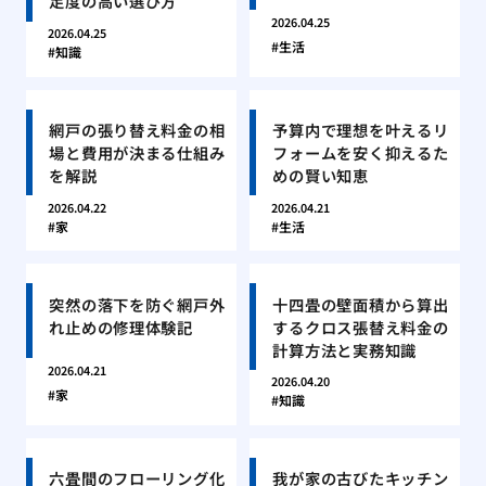
足度の高い選び方
2026.04.25
2026.04.25
生活
知識
網戸の張り替え料金の相
予算内で理想を叶えるリ
場と費用が決まる仕組み
フォームを安く抑えるた
を解説
めの賢い知恵
2026.04.22
2026.04.21
家
生活
突然の落下を防ぐ網戸外
十四畳の壁面積から算出
れ止めの修理体験記
するクロス張替え料金の
計算方法と実務知識
2026.04.21
2026.04.20
家
知識
六畳間のフローリング化
我が家の古びたキッチン