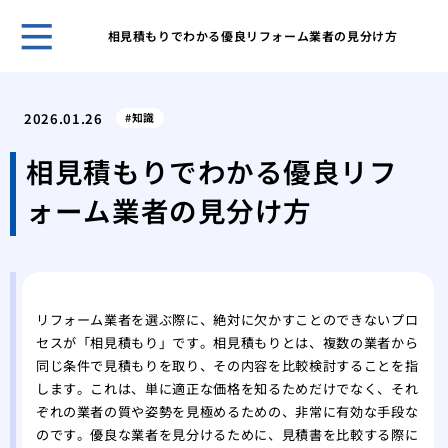
相見積もりでわかる優良リフォーム業者の見分け方
自分
選ぶ
2026.01.26
知識
我が
た日
相見積もりでわかる優良リフ
網戸
ォーム業者の見分け方
の注
調整
る便
市営
が払
リフォーム業者を選ぶ際に、絶対に欠かすことのできないプロ
後悔
セスが「相見積もり」です。相見積もりとは、複数の業者から
フォ
同じ条件で見積もりを取り、その内容を比較検討することを指
マン
します。これは、単に適正な価格を知るためだけでなく、それ
くれ
ぞれの業者の質や姿勢を見極めるための、非常に有効な手段な
のです。優良な業者を見分けるために、見積書を比較する際に