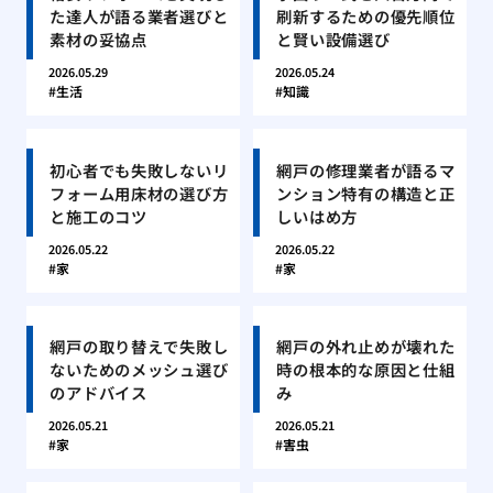
た達人が語る業者選びと
刷新するための優先順位
素材の妥協点
と賢い設備選び
2026.05.29
2026.05.24
生活
知識
初心者でも失敗しないリ
網戸の修理業者が語るマ
フォーム用床材の選び方
ンション特有の構造と正
と施工のコツ
しいはめ方
2026.05.22
2026.05.22
家
家
網戸の取り替えで失敗し
網戸の外れ止めが壊れた
ないためのメッシュ選び
時の根本的な原因と仕組
のアドバイス
み
2026.05.21
2026.05.21
家
害虫