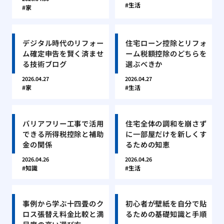
生活
家
デジタル時代のリフォー
住宅ローン控除とリフォ
ム確定申告を賢く済ませ
ーム税額控除のどちらを
る技術ブログ
選ぶべきか
2026.04.27
2026.04.27
家
生活
バリアフリー工事で活用
住宅全体の調和を崩さず
できる所得税控除と補助
に一部屋だけを新しくす
金の関係
るための知恵
2026.04.26
2026.04.26
知識
生活
事例から学ぶ十四畳のク
初心者が壁紙を自分で貼
ロス張替え料金比較と満
るための基礎知識と手順