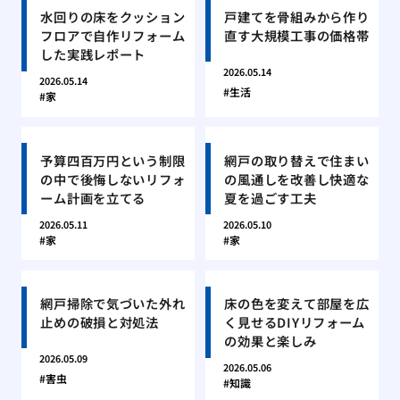
水回りの床をクッション
戸建てを骨組みから作り
フロアで自作リフォーム
直す大規模工事の価格帯
した実践レポート
2026.05.14
2026.05.14
生活
家
予算四百万円という制限
網戸の取り替えで住まい
の中で後悔しないリフォ
の風通しを改善し快適な
ーム計画を立てる
夏を過ごす工夫
2026.05.11
2026.05.10
家
家
網戸掃除で気づいた外れ
床の色を変えて部屋を広
止めの破損と対処法
く見せるDIYリフォーム
の効果と楽しみ
2026.05.09
2026.05.06
害虫
知識