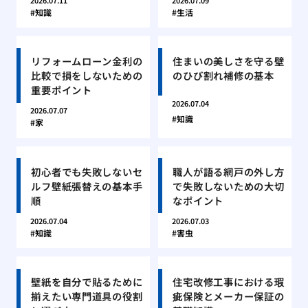
2026.07.11
2026.07.09
知識
生活
リフォームローン金利の
住まいの美しさを守る壁
比較で損をしないための
のひび割れ補修の基本
重要ポイント
2026.07.04
2026.07.07
知識
家
初心者でも失敗しないセ
職人が語る網戸の外し方
ルフ壁紙張替えの基本手
で失敗しないための大切
順
なポイント
2026.07.04
2026.07.03
知識
害虫
壁紙を自分で貼るために
住宅改修工事における瑕
揃えたい専門道具の役割
疵保険とメーカー保証の