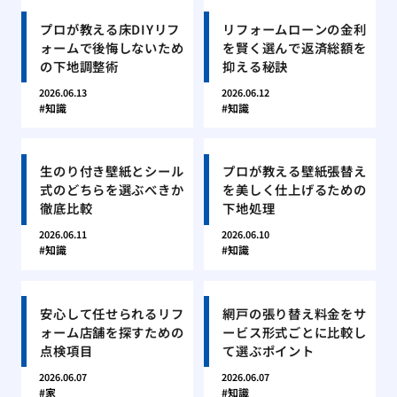
プロが教える床DIYリフ
リフォームローンの金利
ォームで後悔しないため
を賢く選んで返済総額を
の下地調整術
抑える秘訣
2026.06.13
2026.06.12
知識
知識
生のり付き壁紙とシール
プロが教える壁紙張替え
式のどちらを選ぶべきか
を美しく仕上げるための
徹底比較
下地処理
2026.06.11
2026.06.10
知識
知識
安心して任せられるリフ
網戸の張り替え料金をサ
ォーム店舗を探すための
ービス形式ごとに比較し
点検項目
て選ぶポイント
2026.06.07
2026.06.07
家
知識