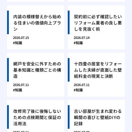
内装の模様替えから始め
契約前に必ず確認したい
る住まいの価値向上プラ
リフォーム業者の良し悪
ン
しを見抜く術
2026.07.15
2026.07.14
知識
知識
網戸を安全に外すための
十四畳の居室をリフォー
基本知識と種類ごとの構
ムした夫婦が直面した壁
造
紙料金の現実と決断
2026.07.11
2026.07.11
知識
知識
改修完了後に後悔しない
古い部屋が生まれ変わる
ための点検期間と保証の
瞬間の喜びと壁紙DIYの
活用法
記録