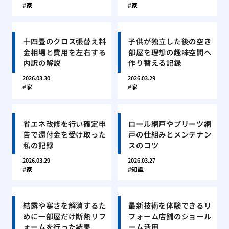
家
家
十四畳のクロス張替え料
子供が独立した後の空き
金相場と費用を左右する
部屋を理想の趣味空間へ
内訳の解説
作り替える記録
2026.03.30
2026.03.29
家
家
省エネ改修を行い確定申
ロール網戸やプリーツ網
告で還付金を受け取った
戸の仕組みとメンテナン
私の記録
スのコツ
2026.03.29
2026.03.27
家
知識
結露や寒さを解消するた
最新技術を体験できるリ
めに一部屋だけ断熱リフ
フォーム店舗のショール
ォームを行った結果
ーム活用