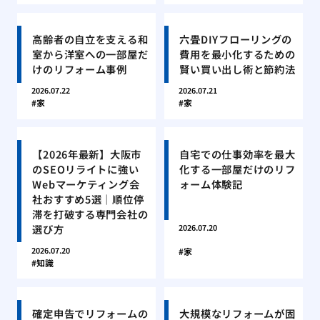
高齢者の自立を支える和
六畳DIYフローリングの
室から洋室への一部屋だ
費用を最小化するための
けのリフォーム事例
賢い買い出し術と節約法
2026.07.22
2026.07.21
家
家
【2026年最新】大阪市
自宅での仕事効率を最大
のSEOリライトに強い
化する一部屋だけのリフ
Webマーケティング会
ォーム体験記
社おすすめ5選｜順位停
滞を打破する専門会社の
選び方
2026.07.20
2026.07.20
家
知識
確定申告でリフォームの
大規模なリフォームが固