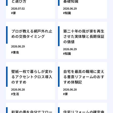
と選び方
基礎知識
2026.07.02
2026.06.29
家
知識
プロが教える網戸外れ止
築二十年の我が家を再生
めの交換タイミング
させた実体験と長期保証
の価値
2026.06.29
2026.06.29
害虫
知識
壁紙一枚で暮らしが変わ
自宅を最高の職場に変え
るアクセントクロス導入
る書斎リフォームのおす
のすすめ
すめ体験記
2026.06.28
2026.06.28
生活
家
和室の畳を自分でフロー
住宅リフォームの確定申