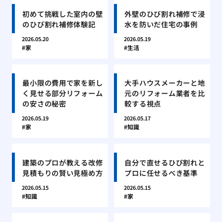
初めて挑戦した室内の壁
外壁のひび割れ補修で浸
のひび割れ補修体験記
水を防いだ住宅の事例
2026.05.20
2026.05.19
家
生活
最小限の費用で家を新し
大手ハウスメーカーと地
く見せる部分リフォーム
元のリフォーム業者を比
の安さの秘密
較する視点
2026.05.19
2026.05.17
家
知識
建築のプロが教える改修
自分で直せるひび割れと
見積もりの賢い見極め方
プロに任せるべき基準
2026.05.15
2026.05.15
知識
家